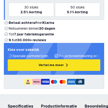
30
stuks
50
stuks
2.5%
korting
5.1%
korting
Betaal achteraf
met
Klarna
Retourneren binnen
30 dagen
Tot
7 jaar fabrieksgarantie
9.1
uit
30.000+ reviews
Kies voor zakelijk
Speciale partnerprijzen
Projectondersteuning en lichtp
Vertel me meer
+
6
Specificaties
productinformatie
beoordelin