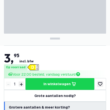
3
,
95
incl. btw
Op voorraad
Voor 22:00 besteld, vandaag verstuurd
-
+
in winkelwagen
Verminder hoeveelheid
Verhoog hoeveelheid
toevoeg
Grote aantallen nodig?
Grotere aantallen & meer korting?