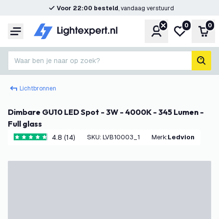
Voor 22:00 besteld
, vandaag verstuurd
0
0
Account
Mijn verlangl
Win
Menu
Waar ben je naar op zoek?
zoek
Lichtbronnen
Dimbare GU10 LED Spot - 3W - 4000K - 345 Lumen -
Full glass
4.8 (14)
SKU
:
LVB10003_1
Merk
:
Ledvion
4.8 score sterren