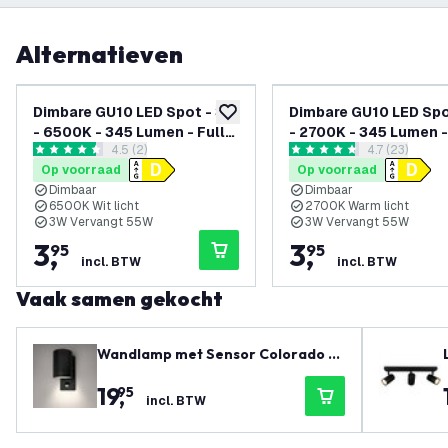
Alternatieven
Dimbare GU10 LED Spot - 3W
Dimbare GU10 LED Spo
toevoegen aan verlanglijst
- 6500K - 345 Lumen - Full
- 2700K - 345 Lumen -
reviews drawer openen
4.5 (2)
reviews draw
4.7 (23)
Glass
Glass
4.5 score sterren
4.7 score sterren
Op voorraad
Op voorraad
Dimbaar
Dimbaar
6500K Wit licht
2700K Warm licht
3W Vervangt 55W
3W Vervangt 55W
3
,
3
,
95
95
incl. BTW
incl. BTW
Vaak samen gekocht
Wandlamp met Sensor Colorado -
Zwart - IP54 - Geschikt voor Binne
19
,
95
n & Buiten
incl. BTW