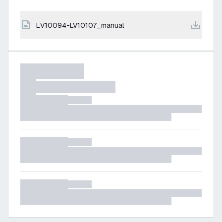
LV10094-LV10107_manual