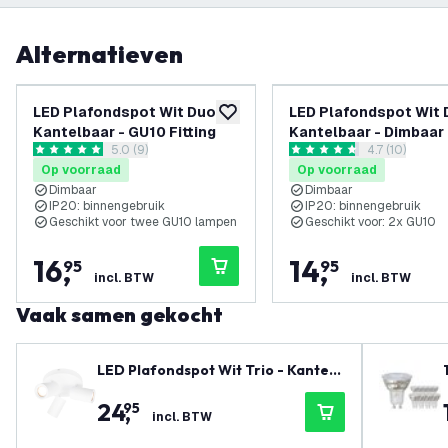
Alternatieven
LED Plafondspot Wit Duo -
LED Plafondspot Wit 
toevoegen aan verlanglijst
Kantelbaar - GU10 Fitting
Kantelbaar - Dimbaar
reviews drawer openen
5.0 (9)
reviews draw
4.7 (10)
fitting – Opbouw
5 score sterren
4.7 score sterren
Op voorraad
Op voorraad
Dimbaar
Dimbaar
IP20: binnengebruik
IP20: binnengebruik
Geschikt voor twee GU10 lampen
Geschikt voor: 2x GU10
16
,
14
,
95
95
incl. BTW
incl. BTW
Vaak samen gekocht
LED Plafondspot Wit Trio - Kantelb
aar - GU10 Fitting
24
,
95
incl. BTW