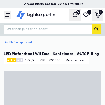
Voor 22:00 besteld
, vandaag verstuurd
0
0
Account
Mijn verlangl
Win
Menu
Waar ben je naar op zoek?
zoek
Plafondspots Wit
LED Plafondspot Wit Duo - Kantelbaar - GU10 Fitting
3.0 (5)
SKU
:
LV10096
Merk
:
Ledvion
3 score sterren