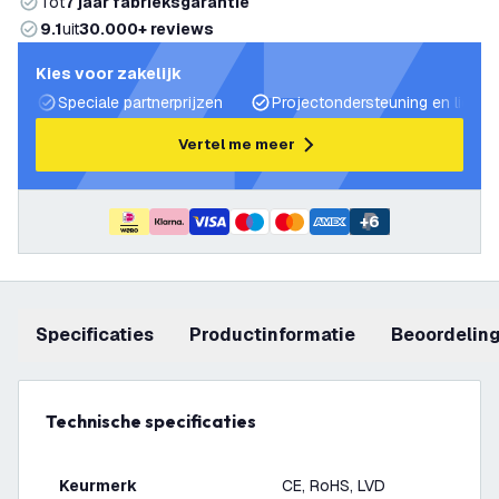
Tot
7 jaar fabrieksgarantie
9.1
uit
30.000+ reviews
Kies voor zakelijk
Speciale partnerprijzen
Projectondersteuning en lichtp
Vertel me meer
+
6
Specificaties
productinformatie
beoordelin
Technische specificaties
Keurmerk
CE, RoHS, LVD