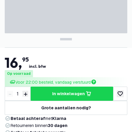
16
,
95
incl. btw
Op voorraad
Voor 22:00 besteld, vandaag verstuurd
-
+
in winkelwagen
Verminder hoeveelheid
Verhoog hoeveelheid
toevoeg
Grote aantallen nodig?
Betaal achteraf
met
Klarna
Retourneren binnen
30 dagen