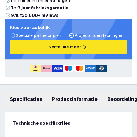
Retourneren binnen
30 dagen
Tot
7 jaar fabrieksgarantie
9.1
uit
30.000+ reviews
Kies voor zakelijk
Speciale partnerprijzen
Projectondersteuning en lichtp
Vertel me meer
+
6
Specificaties
productinformatie
beoordelin
Technische specificaties