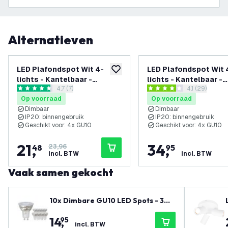
Alternatieven
-
10
%
LED Plafondspot Wit 4-
LED Plafondspot Wit 
toevoegen aan verlanglijst
lichts - Kantelbaar -
lichts - Kantelbaar -
reviews drawer openen
4.7 (7)
reviews draw
4.1 (29)
Dimbaar - GU10 fitting –
Dimbaar - GU10 fitting
4.7 score sterren
4.1 score sterren
Op voorraad
Op voorraad
Opbouw
Opbouw
Dimbaar
Dimbaar
IP20: binnengebruik
IP20: binnengebruik
Geschikt voor: 4x GU10
Geschikt voor: 4x GU10
21
,
34
,
48
23,96
95
incl. BTW
incl. BTW
Vaak samen gekocht
10x Dimbare GU10 LED Spots - 3W
- 2700K - Voordeelverpakking
14
,
95
incl. BTW