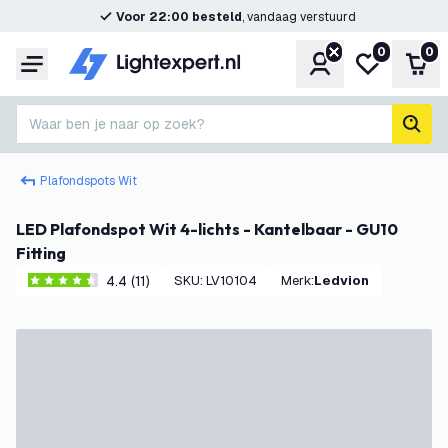
Voor 22:00 besteld
, vandaag verstuurd
0
0
Account
Mijn verlangl
Win
Menu
Waar ben je naar op zoek?
zoek
Plafondspots Wit
LED Plafondspot Wit 4-lichts - Kantelbaar - GU10
Fitting
4.4 (11)
SKU
:
LV10104
Merk
:
Ledvion
4.4 score sterren