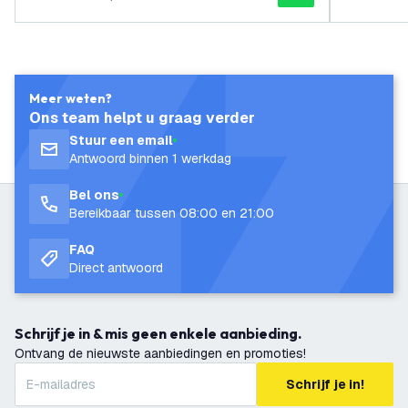
Meer weten?
Ons team helpt u graag verder
Stuur een email
Antwoord binnen 1 werkdag
Bel ons
Bereikbaar tussen 08:00 en 21:00
FAQ
Direct antwoord
Schrijf je in & mis geen enkele aanbieding.
Ontvang de nieuwste aanbiedingen en promoties!
Schrijf je in!