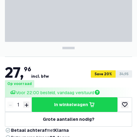
27
,
96
Save 20%
34,95
incl. btw
Op voorraad
Voor 22:00 besteld, vandaag verstuurd
-
+
in winkelwagen
Verminder hoeveelheid
Verhoog hoeveelheid
toevoeg
Grote aantallen nodig?
Betaal achteraf
met
Klarna