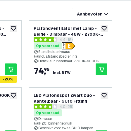
Aanbevolen
 -
Plafondventilator met Lamp -
toevoegen aan verlanglijst
toevoegen aan v
10
Beige - Dimbaar - 48W - 2700K-
openen
reviews drawer openen
4.4 (18)
6000K - Incl. Afstandsbediening
4.4 score sterren
Op voorraad
5 snelheidsniveaus
Incl. afstandsbediening
Lichtkleur instelbaar 2700K-6000K
74
,
95
incl. BTW
-
20
%
000K -
LED Plafondspot Zwart Duo -
toevoegen aan verlanglijst
toevoegen aan v
Kantelbaar - GU10 Fitting
openen
reviews drawer openen
4.0 (25)
4 score sterren
Op voorraad
Dimbaar
IP20: binnengebruik
Geschikt voor twee GU10 lampen