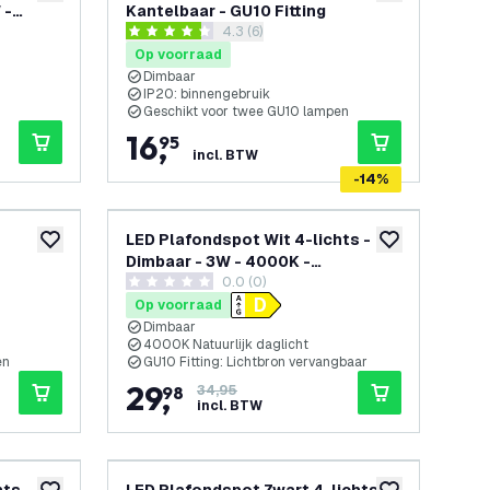
 -
Kantelbaar - GU10 Fitting
reviews drawer openen
4.3 (6)
4.3 score sterren
Op voorraad
Dimbaar
IP20: binnengebruik
Geschikt voor twee GU10 lampen
16
,
95
incl. BTW
-
14
%
LED Plafondspot Wit 4-lichts -
toevoegen aan verlanglijst
toevoegen aan v
Dimbaar - 3W - 4000K -
openen
0.0 (0)
Kantelbaar
0 score sterren
Op voorraad
Dimbaar
4000K Natuurlijk daglicht
en
GU10 Fitting: Lichtbron vervangbaar
29
,
98
34,95
incl. BTW