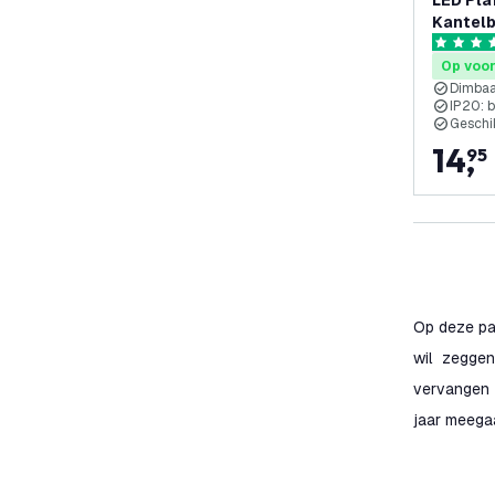
LED Pla
Kantelb
fitting
4.7 score
Op voo
Dimba
IP20: 
Geschi
14
,
95
Op deze pa
wil zeggen
vervangen 
jaar meega