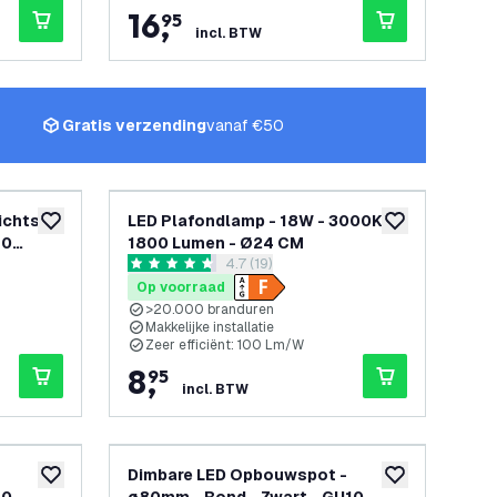
16
,
95
incl. BTW
Gratis verzending
vanaf €50
ichts -
LED Plafondlamp - 18W - 3000K -
toevoegen aan verlanglijst
toevoegen aan v
10
1800 Lumen - Ø24 CM
openen
reviews drawer openen
4.7 (19)
4.7 score sterren
Op voorraad
>20.000 branduren
Makkelijke installatie
Zeer efficiënt: 100 Lm/W
8
,
95
incl. BTW
Dimbare LED Opbouwspot -
toevoegen aan verlanglijst
toevoegen aan v