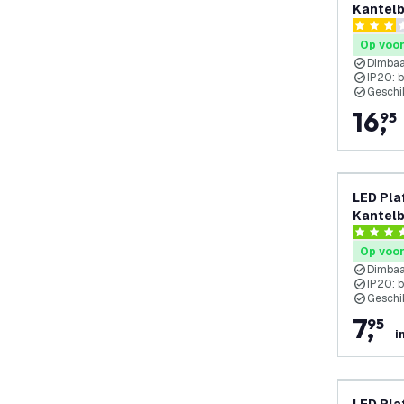
Kantelb
3 score s
Op voo
Dimba
IP20: 
Geschi
16
,
95
LED Pla
Kantelb
fitting
4.3 score
Op voo
Dimba
IP20: 
Geschik
7
,
95
i