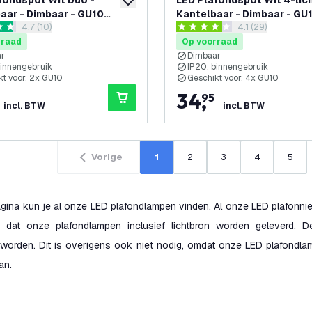
fondspot Wit Duo -
LED Plafondspot Wit 4-lich
toevoegen aan verlanglijst
aar - Dimbaar - GU10
Kantelbaar - Dimbaar - GU
reviews drawer openen
4.7 (10)
reviews drawer 
4.1 (29)
 – Opbouw
fitting – Opbouw
 sterren
4.1 score sterren
rraad
Op voorraad
ar
Dimbaar
binnengebruik
IP20: binnengebruik
kt voor: 2x GU10
Geschikt voor: 4x GU10
34
,
95
incl. BTW
incl. BTW
Vorige
1
2
3
4
5
gina kun je al onze LED plafondlampen vinden. Al onze LED plafonnie
 dat onze plafondlampen inclusief lichtbron worden geleverd. D
worden. Dit is overigens ook niet nodig, omdat onze LED plafondlamp
an.