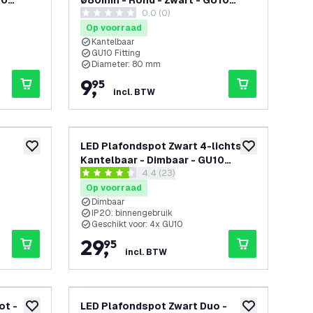
10
ø80mm - Rond - Zwart - GU10
openen
0.0 (0)
Fitting - Kantelbaar
0 score sterren
Op voorraad
Kantelbaar
GU10 Fitting
Diameter: 80 mm
9
,
95
incl. BTW
LED Plafondspot Zwart 4-lichts -
toevoegen aan verlanglijst
toevoegen aan v
Kantelbaar - Dimbaar - GU10
openen
reviews drawer openen
4.4 (23)
fitting – Opbouw
4.4 score sterren
Op voorraad
Dimbaar
IP20: binnengebruik
Geschikt voor: 4x GU10
29
,
95
incl. BTW
ot -
LED Plafondspot Zwart Duo -
toevoegen aan verlanglijst
toevoegen aan v