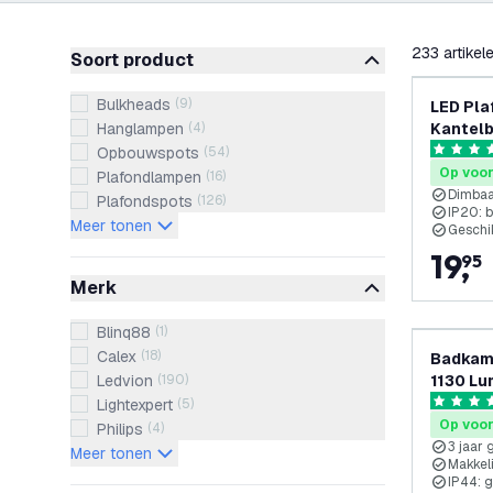
filteren
233
artikel
Soort product
Bulkheads
(
9
)
LED Pla
Hanglampen
(
4
)
Kantelb
fitting
Opbouwspots
(
54
)
4.6 score
Op voo
Plafondlampen
(
16
)
Dimba
Plafondspots
(
126
)
IP20: 
Meer tonen
Geschi
19
,
95
Merk
Blinq88
(
1
)
Calex
(
18
)
Badkame
Ledvion
(
190
)
1130 Lu
IP44 Wa
Lightexpert
(
5
)
4.9 score
Plafonn
Op voo
Philips
(
4
)
3 jaar 
Meer tonen
Makkeli
IP44: 