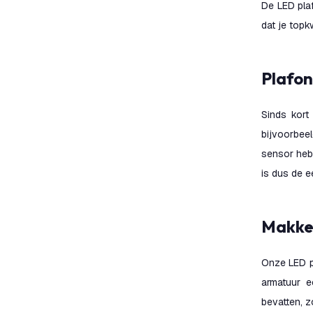
De LED pla
dat je topkw
Plafo
Sinds kort
bijvoorbee
sensor heb 
is dus de e
Makk
Onze LED pl
armatuur e
bevatten, z