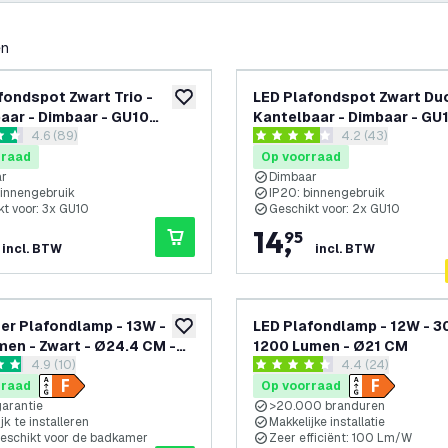
en
fondspot Zwart Trio -
LED Plafondspot Zwart Duo
toevoegen aan verlanglijst
aar - Dimbaar - GU10
Kantelbaar - Dimbaar - GU
reviews drawer openen
4.6 (89)
reviews drawer 
4.2 (43)
 – Opbouw
fitting – Opbouw
 sterren
4.2 score sterren
rraad
Op voorraad
ar
Dimbaar
binnengebruik
IP20: binnengebruik
kt voor: 3x GU10
Geschikt voor: 2x GU10
14
,
95
incl. BTW
incl. BTW
r Plafondlamp - 13W -
LED Plafondlamp - 12W - 3
toevoegen aan verlanglijst
men - Zwart - Ø24.4 CM -
1200 Lumen - Ø21 CM
reviews drawer openen
4.9 (10)
reviews drawer 
4.4 (24)
terdicht - 2700K - LED
 sterren
4.4 score sterren
iere
rraad
Op voorraad
garantie
>20.000 branduren
jk te installeren
Makkelijke installatie
geschikt voor de badkamer
Zeer efficiënt: 100 Lm/W