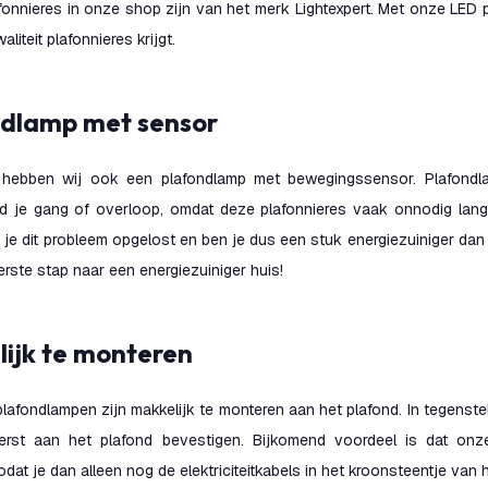
fonnieres in onze shop zijn van het merk Lightexpert. Met onze LED 
aliteit plafonnieres krijgt.
ndlamp met sensor
 hebben wij ook een plafondlamp met bewegingssensor. Plafondl
ld je gang of overloop, omdat deze plafonnieres vaak onnodig lan
je dit probleem opgelost en ben je dus een stuk energiezuiniger da
erste stap naar een energiezuiniger huis!
elijk te monteren
afondlampen zijn makkelijk te monteren aan het plafond. In tegenstel
erst aan het plafond bevestigen. Bijkomend voordeel is dat onz
odat je dan alleen nog de elektriciteitkabels in het kroonsteentje van 