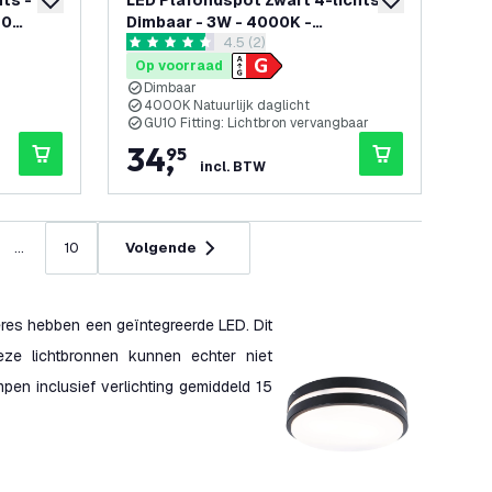
ts -
LED Plafondspot Zwart 4-lichts -
toevoegen aan verlanglijst
toevoegen aan v
10
Dimbaar - 3W - 4000K -
openen
reviews drawer openen
4.5 (2)
Kantelbaar
4.5 score sterren
Op voorraad
Dimbaar
4000K Natuurlijk daglicht
GU10 Fitting: Lichtbron vervangbaar
34
,
95
incl. BTW
...
10
Volgende
res hebben een geïntegreerde LED. Dit
eze lichtbronnen kunnen echter niet
en inclusief verlichting gemiddeld 15