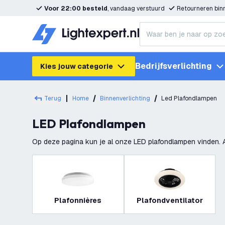
Voor 22:00 besteld
, vandaag verstuurd
Retourneren bi
Bedrijfsverlichting
Kies jouw categorie
Terug
Home
Binnenverlichting
Led Plafondlampen
LED Plafondlampen
Op deze pagina kun je al onze LED plafondlampen vinden. A
lichtbron worden geleverd. Deze lichtbron
Plafonnières
Plafondventilator