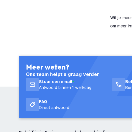
Wil je mee
om meer inf
Meer weten?
Ons team helpt u graag verder
Stuur een email
Be
Antwoord binnen 1 werkdag
Ber
FAQ
Direct antwoord