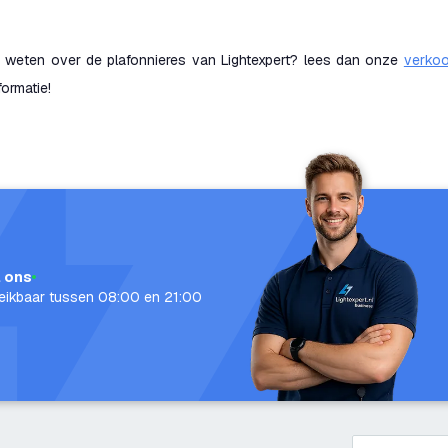
r weten over de plafonnieres van Lightexpert? lees dan onze
verkoo
ormatie!
l ons
eikbaar tussen 08:00 en 21:00