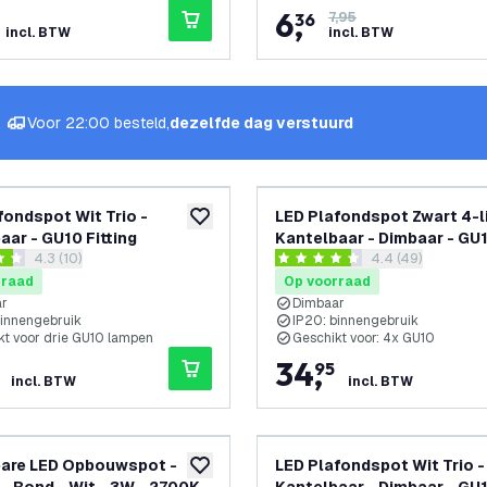
6
,
36
7,95
incl. BTW
incl. BTW
Voor 22:00 besteld,
dezelfde dag verstuurd
fondspot Wit Trio -
LED Plafondspot Zwart 4-l
toevoegen aan verlanglijst
aar - GU10 Fitting
Kantelbaar - Dimbaar - GU
reviews drawer openen
4.3 (10)
reviews drawer 
4.4 (49)
fitting – Opbouw
 sterren
4.4 score sterren
rraad
Op voorraad
ar
Dimbaar
binnengebruik
IP20: binnengebruik
kt voor drie GU10 lampen
Geschikt voor: 4x GU10
34
,
95
incl. BTW
incl. BTW
bare LED Opbouwspot -
LED Plafondspot Wit Trio -
toevoegen aan verlanglijst