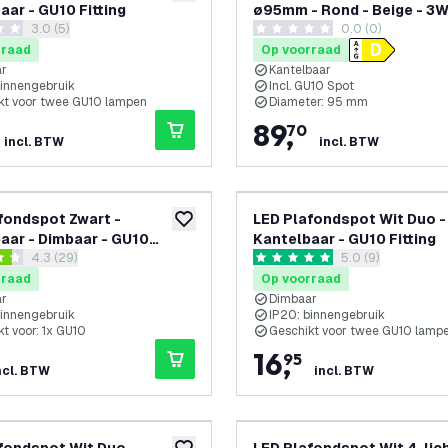
aar - GU10 Fitting
ø95mm - Rond - Beige - 3W
reviews drawer openen
3.0 (5)
0.0 (0)
2700K - Kantelbaar
terren
0 score sterren
rraad
Op voorraad
ar
Kantelbaar
binnengebruik
Incl. GU10 Spot
kt voor twee GU10 lampen
Diameter: 95 mm
89
,
70
incl. BTW
incl. BTW
fondspot Zwart -
LED Plafondspot Wit Duo -
toevoegen aan verlanglijst
aar - Dimbaar - GU10
Kantelbaar - GU10 Fitting
reviews drawer openen
4.3 (29)
reviews drawer 
5.0 (9)
 – Opbouw
 sterren
5 score sterren
rraad
Op voorraad
ar
Dimbaar
binnengebruik
IP20: binnengebruik
t voor: 1x GU10
Geschikt voor twee GU10 lamp
16
,
95
ncl. BTW
incl. BTW