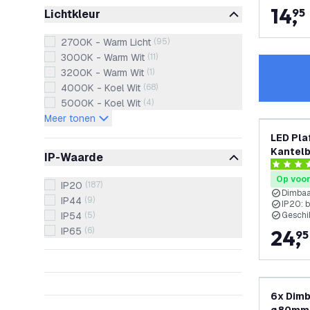
14
,
95
Lichtkleur
2700K - Warm Licht
(
95
)
3000K - Warm Wit
(
11
)
3200K - Warm Wit
(
1
)
4000K - Koel Wit
(
68
)
5000K - Koel Wit
(
4
)
Meer tonen
LED Pla
Kantelb
IP-Waarde
4.3 score
Op voo
IP20
(
187
)
Dimba
IP44
(
9
)
IP20: 
IP54
(
5
)
Geschi
IP65
(
6
)
24
,
95
6x Dim