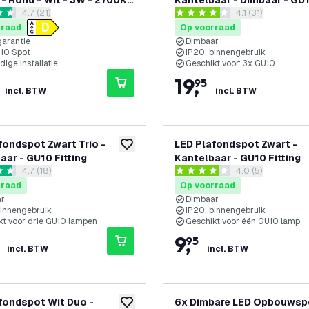
 Rond - Wit - 3W - 2700K -
Kantelbaar - Dimbaar - GU
reviews drawer openen
4.7 (21)
reviews drawer 
4.1 (31)
baar
fitting – Opbouw
 sterren
4.1 score sterren
rraad
Op voorraad
garantie
Dimbaar
U10 Spot
IP20: binnengebruik
ige installatie
Geschikt voor: 3x GU10
19
,
95
incl. BTW
incl. BTW
fondspot Zwart Trio -
LED Plafondspot Zwart -
toevoegen aan verlanglijst
aar - GU10 Fitting
Kantelbaar - GU10 Fitting
reviews drawer openen
4.7 (18)
reviews drawer 
4.0 (5)
 sterren
4 score sterren
rraad
Op voorraad
ar
Dimbaar
binnengebruik
IP20: binnengebruik
kt voor drie GU10 lampen
Geschikt voor één GU10 lamp
9
,
95
incl. BTW
incl. BTW
fondspot Wit Duo -
6x Dimbare LED Opbouwsp
toevoegen aan verlanglijst