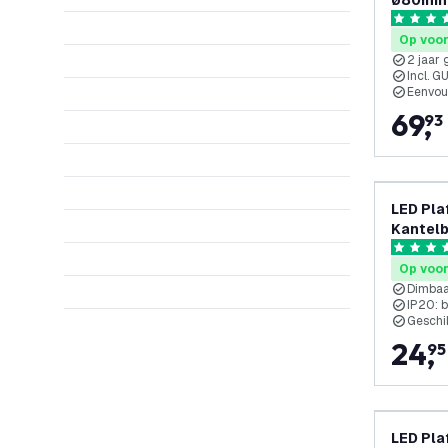
ø80mm -
Kantel
4.7 score
Op voo
2 jaar 
Incl. G
Eenvoud
69
,
93
LED Pla
Kantelb
4.7 score
Op voo
Dimba
IP20: 
Geschi
24
,
95
LED Pla