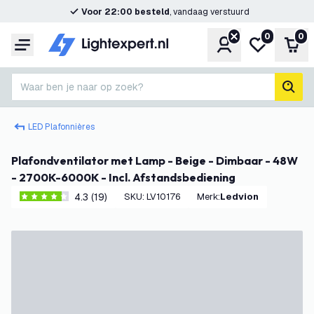
Voor 22:00 besteld
, vandaag verstuurd
0
0
Account
Mijn verlangl
Win
Menu
Waar ben je naar op zoek?
zoek
LED Plafonnières
Plafondventilator met Lamp - Beige - Dimbaar - 48W
- 2700K-6000K - Incl. Afstandsbediening
4.3 (19)
SKU
:
LV10176
Merk
:
Ledvion
4.3 score sterren