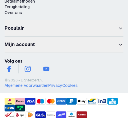
Betaalmethoden
Terugbetaling
Over ons
Populair
Mijn account
Volg ons
facebook
instagram
youtube
© 2026 - Lightexpert.nl
Algemene Voorwaarden
Privacy
Cookies
payment methods
shipment methods