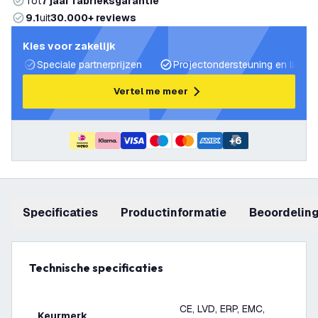
Tot
7 jaar fabrieksgarantie
9.1
uit
30.000+ reviews
Kies voor zakelijk
Speciale partnerprijzen
Projectondersteuning en lichtp
Vertel me meer
+
6
Specificaties
productinformatie
beoordelin
Technische specificaties
CE, LVD, ERP, EMC,
Keurmerk