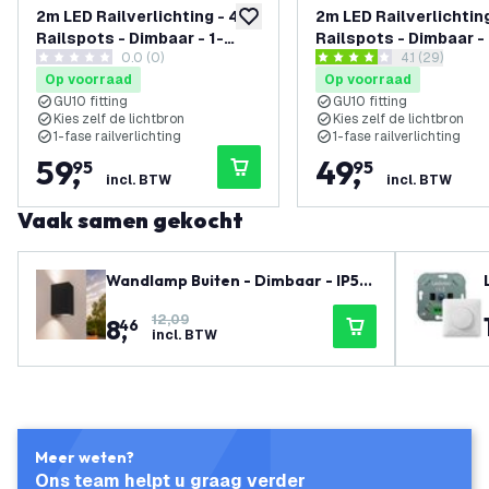
2m LED Railverlichting - 4
2m LED Railverlichting
toevoegen aan verlanglijst
Railspots - Dimbaar - 1-
Railspots - Dimbaar - 
0.0 (0)
reviews draw
4.1 (29)
Fase Railsysteem - Wit
Fase Railsysteem - Z
0 score sterren
4.1 score sterren
Op voorraad
Op voorraad
GU10 fitting
GU10 fitting
Kies zelf de lichtbron
Kies zelf de lichtbron
1-fase railverlichting
1-fase railverlichting
59
,
49
,
95
95
incl. BTW
incl. BTW
Vaak samen gekocht
Wandlamp Buiten - Dimbaar - IP54
- GU10 Fitting - Up & Down - Zwart
12,09
8
,
- Geschikt voor Binnen & Buiten
46
incl. BTW
Meer weten?
Ons team helpt u graag verder