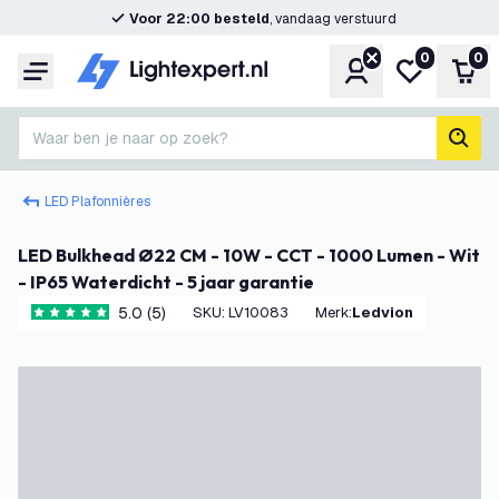
Voor 22:00 besteld
, vandaag verstuurd
0
0
Account
Mijn verlangl
Win
Menu
Waar ben je naar op zoek?
zoek
LED Plafonnières
LED Bulkhead Ø22 CM - 10W - CCT - 1000 Lumen - Wit
- IP65 Waterdicht - 5 jaar garantie
5.0 (5)
SKU
:
LV10083
Merk
:
Ledvion
5 score sterren