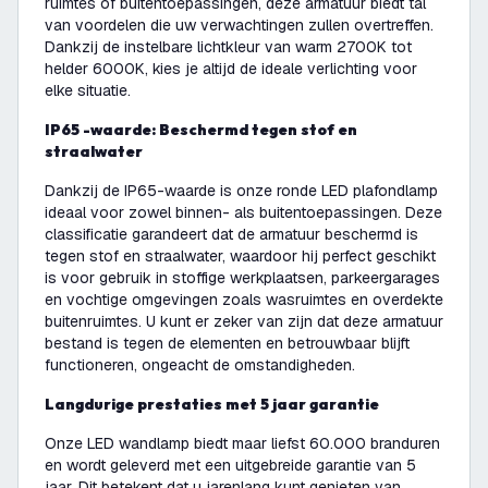
ruimtes of buitentoepassingen, deze armatuur biedt tal
van voordelen die uw verwachtingen zullen overtreffen.
Dankzij de instelbare lichtkleur van warm 2700K tot
helder 6000K, kies je altijd de ideale verlichting voor
elke situatie.
IP65 -waarde: Beschermd tegen stof en
straalwater
Dankzij de IP65-waarde is onze ronde LED plafondlamp
ideaal voor zowel binnen- als buitentoepassingen. Deze
classificatie garandeert dat de armatuur beschermd is
tegen stof en straalwater, waardoor hij perfect geschikt
is voor gebruik in stoffige werkplaatsen, parkeergarages
en vochtige omgevingen zoals wasruimtes en overdekte
buitenruimtes. U kunt er zeker van zijn dat deze armatuur
bestand is tegen de elementen en betrouwbaar blijft
functioneren, ongeacht de omstandigheden.
Langdurige prestaties met 5 jaar garantie
Onze LED wandlamp biedt maar liefst 60.000 branduren
en wordt geleverd met een uitgebreide garantie van 5
jaar. Dit betekent dat u jarenlang kunt genieten van