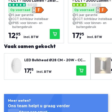
- CCT - 1000 Lumen - Zwart
- CCT - 2000 Lumen - 
reviews drawer openen
5.0 (2)
reviews draw
4.0 (5)
- IP65 Waterdicht - 5 jaar
IP65 Waterdicht - 5 ja
5 score sterren
4 score sterren
Op voorraad
Op voorraad
garantie
garantie
5 jaar garantie
5 jaar garantie
CCT: lichtkleur instelbaar
CCT: lichtkleur instelbaa
IP65: voor binnen- en
IP65: voor binnen- en
buitengebruik
buitengebruik
12
,
17
,
95
95
incl. BTW
incl. BTW
Vaak samen gekocht
LED Bulkhead Ø28 CM - 20W - CCT
- 2000 Lumen - Wit - IP65 Waterdic
17
,
95
ht - 5 jaar garantie
incl. BTW
Meer weten?
Ons team helpt u graag verder