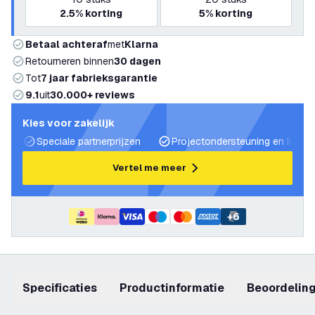
2.5%
korting
5%
korting
Betaal achteraf
met
Klarna
Retourneren binnen
30 dagen
Tot
7 jaar fabrieksgarantie
9.1
uit
30.000+ reviews
Kies voor zakelijk
Speciale partnerprijzen
Projectondersteuning en lichtp
Vertel me meer
+
6
Specificaties
productinformatie
beoordelin