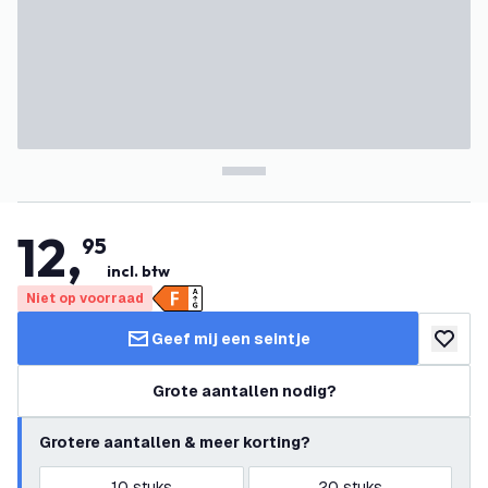
12
,
95
incl. btw
Niet op voorraad
Geef mij een seintje
toevoeg
Grote aantallen nodig?
Grotere aantallen & meer korting?
10
stuks
20
stuks