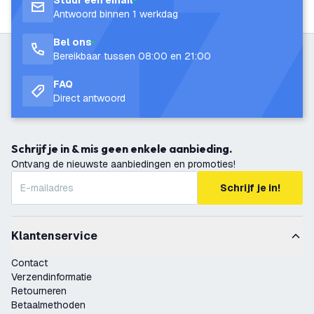
Stuur een email
Antwoord binnen 1 werkdag
Bel ons
Bereikbaar tussen 08:00 en 21:00
FAQ
Direct antwoord
Schrijf je in & mis geen enkele aanbieding.
Ontvang de nieuwste aanbiedingen en promoties!
Schrijf je in!
Klantenservice
Contact
Verzendinformatie
Retourneren
Betaalmethoden