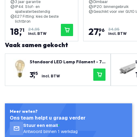
3 jaar garantie
Dimbaar
IP44: Stof- en
IP20: binnengebruik
spatwaterbestendig
Geschikt voor vier GU10
E27 Fitting: kies de beste
lichtbron
18
,
27
,
71
24,95
96
34,95
incl. BTW
incl. BTW
Vaak samen gekocht
Standaard LED Lamp Filament - 7.5
W - 2100K - 806 Lumen
3
,
95
incl. BTW
Meer weten?
Ons team helpt u graag verder
Stuur een email
Antwoord binnen 1 werkdag