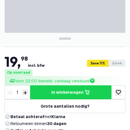
19
,
98
Save 11%
22,46
incl. btw
Op voorraad
Voor 22:00 besteld, vandaag verstuurd
-
+
in winkelwagen
Verminder hoeveelheid
Verhoog hoeveelheid
toevoeg
Grote aantallen nodig?
Betaal achteraf
met
Klarna
Retourneren binnen
30 dagen