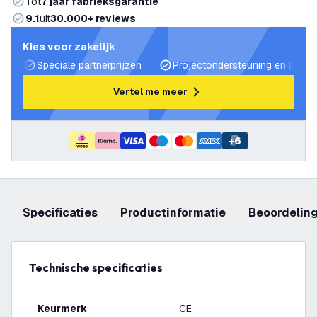
Tot
7 jaar fabrieksgarantie
9.1
uit
30.000+ reviews
Kies voor zakelijk
Speciale partnerprijzen
Projectondersteuning en lichtp
Vertel me meer
+
6
Specificaties
productinformatie
beoordelin
Technische specificaties
Keurmerk
CE