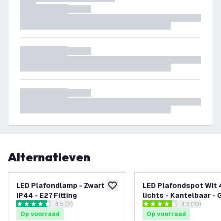
Alternatieven
-
25
%
LED Plafondlamp - Zwart -
LED Plafondspot Wit 
toevoegen aan verlanglijst
IP44 - E27 Fitting
lichts - Kantelbaar -
reviews drawer openen
4.5 (2)
reviews draw
4.3 (10)
Fitting
4.5 score sterren
4.3 score sterren
Op voorraad
Op voorraad