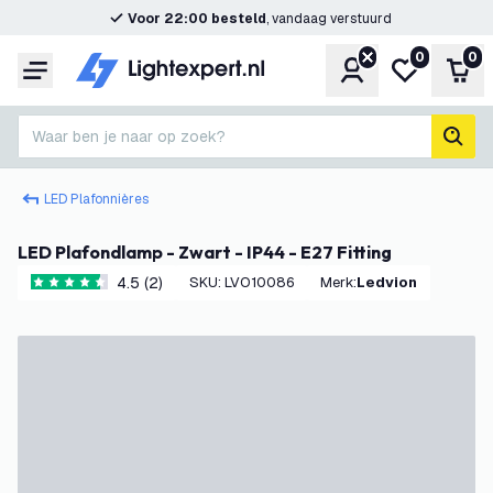
Voor 22:00 besteld
, vandaag verstuurd
0
0
Account
Mijn verlangl
Win
Menu
Waar ben je naar op zoek?
zoek
LED Plafonnières
LED Plafondlamp - Zwart - IP44 - E27 Fitting
4.5 (2)
SKU
:
LVO10086
Merk
:
Ledvion
4.5 score sterren