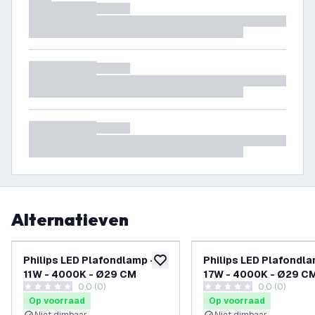
Alternatieven
Philips LED Plafondlamp -
Philips LED Plafondla
toevoegen aan verlanglijst
11W - 4000K - Ø29 CM
17W - 4000K - Ø29 C
0.0 (0)
0.0 (0)
0 score sterren
0 score sterren
Op voorraad
Op voorraad