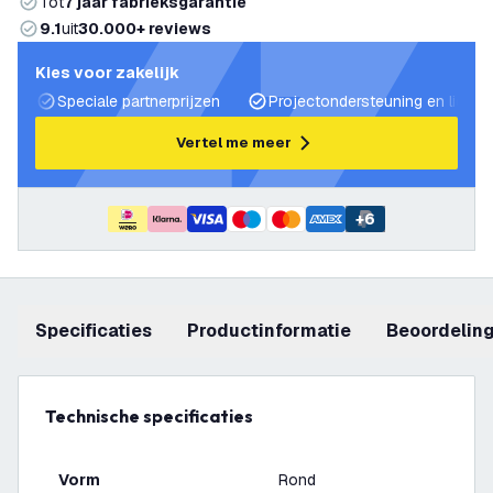
Tot
7 jaar fabrieksgarantie
9.1
uit
30.000+ reviews
Kies voor zakelijk
Speciale partnerprijzen
Projectondersteuning en lichtp
Vertel me meer
+
6
Specificaties
productinformatie
beoordelin
Technische specificaties
Vorm
Rond