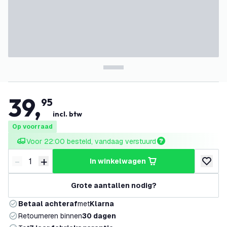
39
,
95
incl. btw
Op voorraad
Voor 22:00 besteld, vandaag verstuurd
-
+
in winkelwagen
Verminder hoeveelheid
Verhoog hoeveelheid
toevoeg
Grote aantallen nodig?
Betaal achteraf
met
Klarna
Retourneren binnen
30 dagen