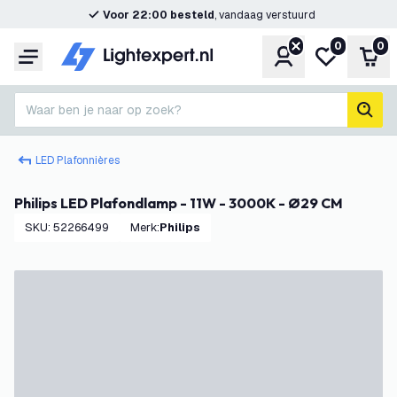
Voor 22:00 besteld
, vandaag verstuurd
0
0
Account
Mijn verlangl
Win
Menu
Waar ben je naar op zoek?
zoek
LED Plafonnières
Philips LED Plafondlamp - 11W - 3000K - Ø29 CM
SKU
:
52266499
Merk
:
Philips