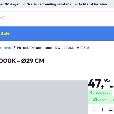
nnen
30 dagen
Gratis verzending
vanaf €50
Achteraf betalen
Sale
onnières
Philips LED Plafondlamp - 17W - 4000K - Ø29 CM
 4000K - Ø29 CM
47
,
95
in
Op voorraad
Voor 22:0
-
+
Verminder 
V