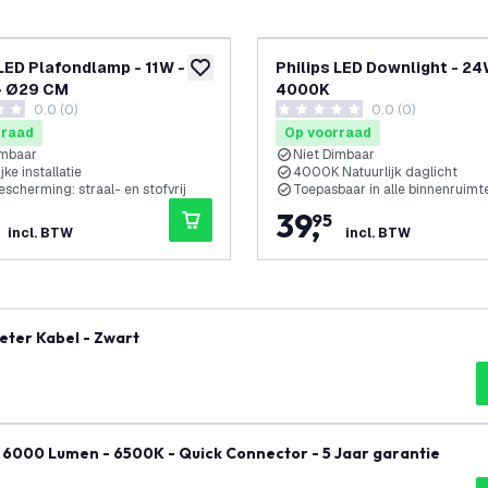
 LED Plafondlamp - 11W -
Philips LED Downlight - 24
glijst
toevoegen aan verlanglijst
- Ø29 CM
4000K
0.0 (0)
0.0 (0)
terren
0 score sterren
rraad
Op voorraad
imbaar
Niet Dimbaar
jke installatie
4000K Natuurlijk daglicht
scherming: straal- en stofvrij
Toepasbaar in alle binnenruimt
39
,
95
incl. BTW
incl. BTW
eter Kabel - Zwart
 6000 Lumen - 6500K - Quick Connector - 5 Jaar garantie