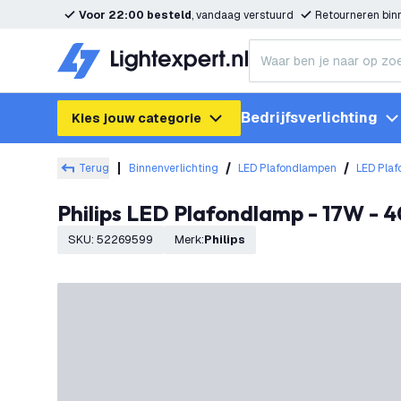
Voor 22:00 besteld
, vandaag verstuurd
Retourneren bi
Bedrijfsverlichting
Kies jouw categorie
Terug
Binnenverlichting
LED Plafondlampen
LED Plaf
Philips LED Plafondlamp - 17W -
SKU
:
52269599
Merk
:
Philips