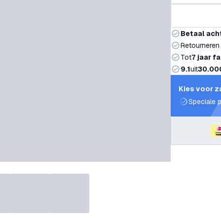
Betaal ach
Retourneren
Tot
7 jaar f
9.1
uit
30.00
Kies voor z
Speciale p