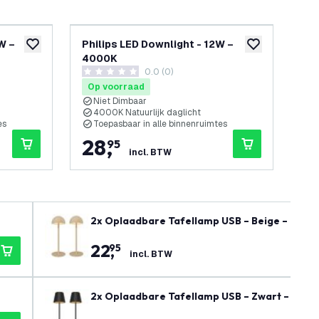
W –
Philips LED Downlight - 12W –
LE
toevoegen aan verlanglijst
toevoegen aan v
4000K
- O
0.0 (0)
Con
0 score sterren
4.4 
Op voorraad
Op
Niet Dimbaar
>
4000K Natuurlijk daglicht
I
es
Toepasbaar in alle binnenruimtes
I
28
,
1
95
incl. BTW
2x Oplaadbare Tafellamp USB – Beige – IP54 -
22
,
95
incl. BTW
2x Oplaadbare Tafellamp USB – Zwart – IP54 -