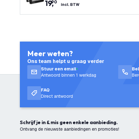
19
,
90
incl. BTW
Meer weten?
Ons team helpt u graag verder
Stuur een email
Be
Antwoord binnen 1 werkdag
Ber
FAQ
Direct antwoord
Schrijf je in & mis geen enkele aanbieding.
Ontvang de nieuwste aanbiedingen en promoties!