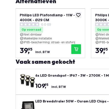
Alternatieven
Philips LED Plafondlamp - 11W -
Philips
toevoegen aan verlan
4000K - Ø29 CM
3000K 
0.0 (0)
0 score sterren
0 score s
Op voorraad
Op voo
Niet dimbaar
Niet d
Makkelijke installatie
Makkeli
IP65-bescherming: straal- en stofvrij
IP65-be
39
,
39
,
95
95
incl. BTW
Vaak samen gekocht
6x LED Grondspot - IP67 - 3W - 2700K - 1 M
109
,
95
incl. BTW
LED Breedstraler 50W - Osram LED Chips -