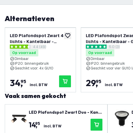
Alternatieven
LED Plafondspot Zwart 4-
LED Plafondspot Zwar
toevoegen aan verlanglijst
lichts - Kantelbaar -
lichts - Kantelbaar -
reviews drawer openen
4.4 (49)
reviews draw
5.0 (3)
Dimbaar - GU10 fitting –
Fitting
4.4 score sterren
5 score sterren
Op voorraad
Op voorraad
Opbouw
Dimbaar
Dimbaar
IP20: binnengebruik
IP20: binnengebruik
Geschikt voor: 4x GU10
Geschikt voor vier GU10
34
,
29
,
95
95
incl. BTW
incl. BTW
Vaak samen gekocht
LED Plafondspot Zwart Duo - Kant
elbaar - Dimbaar - GU10 fitting – O
14
,
95
pbouw
incl. BTW