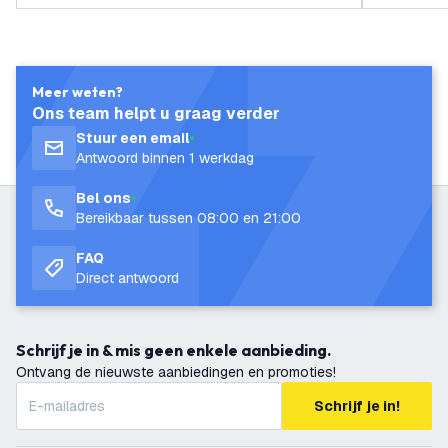
Meer weten?
Ons team helpt u graag verder
Stuur een email
Antwoord binnen 1 werkdag
Bel ons
Bereikbaar tussen 08:00 en 21:00
FAQ
Direct antwoord
Schrijf je in & mis geen enkele aanbieding.
Ontvang de nieuwste aanbiedingen en promoties!
Schrijf je in!