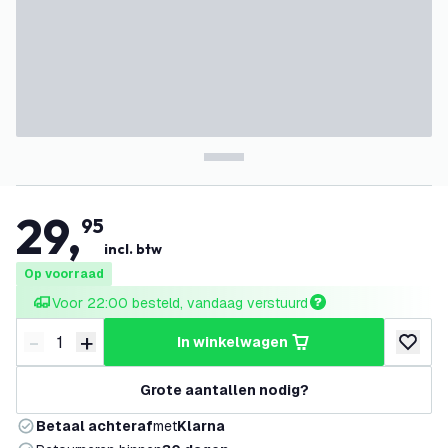
29
,
95
incl. btw
Op voorraad
Voor 22:00 besteld, vandaag verstuurd
-
+
in winkelwagen
Verminder hoeveelheid
Verhoog hoeveelheid
toevoeg
Grote aantallen nodig?
Betaal achteraf
met
Klarna