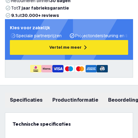
Retourneren binnen
30 dagen
Tot
7 jaar fabrieksgarantie
9.1
uit
30.000+ reviews
Kies voor zakelijk
Speciale partnerprijzen
Projectondersteuning en lichtp
Vertel me meer
+
6
Specificaties
productinformatie
beoordelin
Technische specificaties