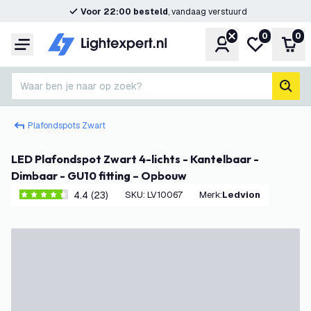
Voor 22:00 besteld
, vandaag verstuurd
0
0
Account
Mijn verlangl
Win
Menu
Waar ben je naar op zoek?
zoek
Plafondspots Zwart
LED Plafondspot Zwart 4-lichts - Kantelbaar -
Dimbaar - GU10 fitting – Opbouw
4.4 (23)
SKU
:
LV10067
Merk
:
Ledvion
4.4 score sterren