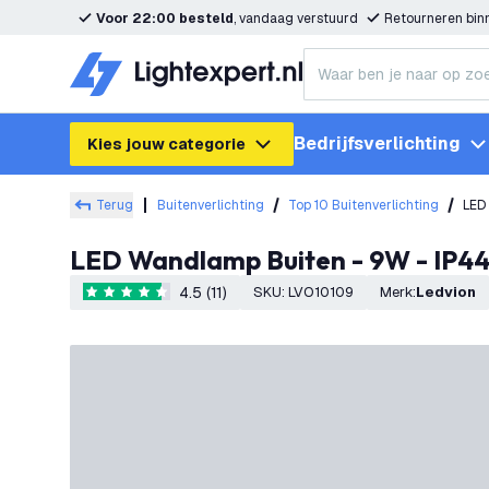
Voor 22:00 besteld
, vandaag verstuurd
Retourneren bi
Bedrijfsverlichting
Kies jouw categorie
Terug
Buitenverlichting
Top 10 Buitenverlichting
LED
LED Wandlamp Buiten - 9W - IP4
4.5 (11)
SKU
:
LVO10109
Merk
:
Ledvion
4.5 score sterren