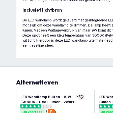
aan worden gemonteerd of dienen als gevelverlichting.
Inclusief lichtbron
De LED wandlamp wordt geleverd met geïntegreerde LED v
mogelijk om deze wandlamp te dimmen. De lamp heeft 
lumen. Met een Wattageverbruik van maar 9W komt dit 
Deze spot heeft een kleurtemperatuur van 3000K (Kelv
wit licht. Hierdoor is deze LED wandlamp uitermate gesc
een gezellige sfeer.
Alternatieven
-
11
%
LED Wandlamp Buiten - 10W - IP44
LED Wan
toevoegen aan verlan
- 3000K - 1050 Lumen - Zwart
Lumen -
reviews drawer openen
5.0 (1)
5 score sterren
4.5 score
Op voorraad
Op voo