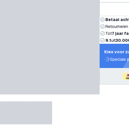
Betaal ach
Retourneren
Tot
7 jaar f
9.1
uit
30.00
Kies voor z
Speciale p