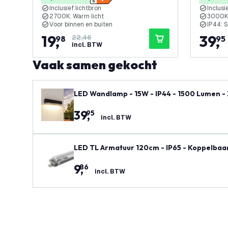
Inclusief lichtbron
Inclusi
2700K: Warm licht
3000K:
Voor binnen en buiten
IP44: 
19
,
39
,
98
22,46
95
incl. BTW
Vaak samen gekocht
LED Wandlamp - 15W - IP44 - 1500 Lumen -
39
,
95
incl. BTW
LED TL Armatuur 120cm - IP65 - Koppelbaar
9
,
86
incl. BTW