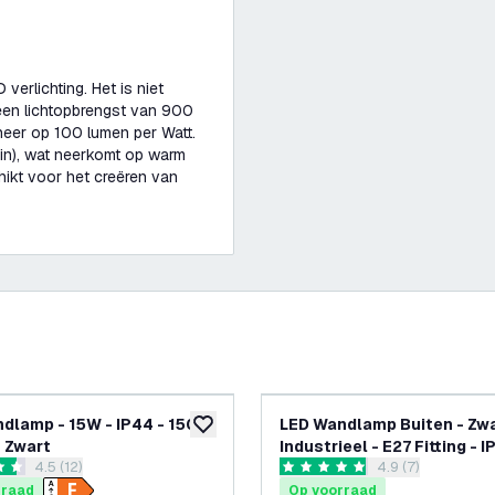
erlichting. Het is niet
een lichtopbrengst van 900
neer op 100 lumen per Watt.
in), wat neerkomt op warm
hikt voor het creëren van
dlamp - 15W - IP44 - 1500
LED Wandlamp Buiten - Zwa
glijst
toevoegen aan verlanglijst
 Zwart
Industrieel - E27 Fitting - 
reviews drawer openen
4.5 (12)
reviews drawer 
4.9 (7)
 sterren
4.9 score sterren
rraad
Op voorraad