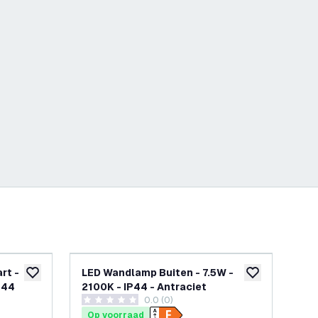
rt -
LED Wandlamp Buiten - 7.5W -
LE
toevoegen aan verlanglijst
toevoegen aan v
IP44
2100K - IP44 - Antraciet
Zwa
openen
0.0 (0)
0 score sterren
4.4 
Op voorraad
Op