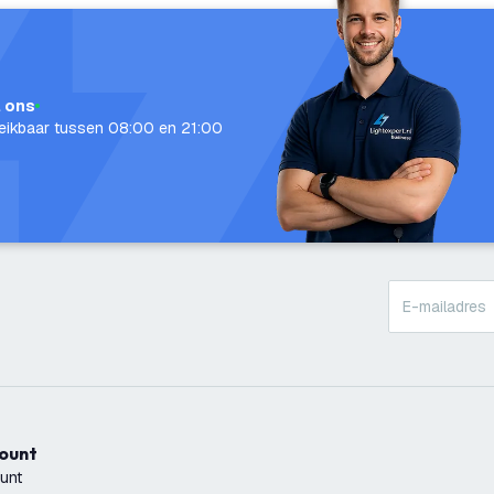
l ons
eikbaar tussen 08:00 en 21:00
count
unt