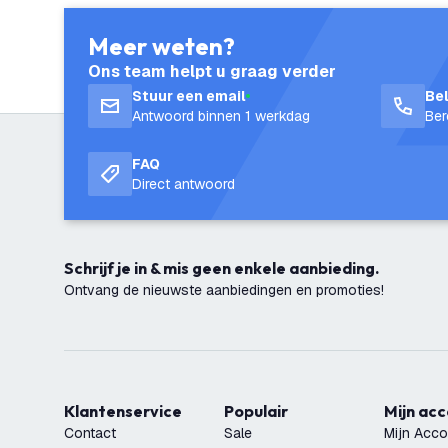
Meer weten?
Ons team helpt u graag verder
Stuur een email
Be
Antwoord binnen 1 werkdag
Ber
FAQ
Direct antwoord
Schrijf je in & mis geen enkele aanbieding.
Ontvang de nieuwste aanbiedingen en promoties!
Klantenservice
Populair
Mijn ac
Contact
Sale
Mijn Acco