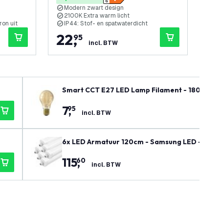
Modern zwart design
U
2100K Extra warm licht
I
ron uit
IP44: Stof- en spatwaterdicht
V
22
,
2
95
incl. BTW
Smart CCT E27 LED Lamp Filament - 1800-300
7
,
95
incl. BTW
115
,
60
incl. BTW