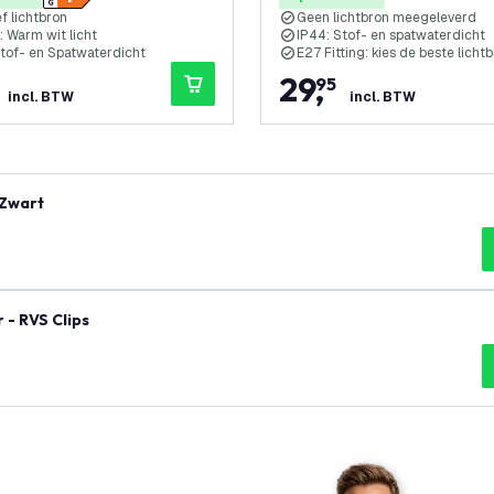
ef lichtbron
Geen lichtbron meegeleverd
 Warm wit licht
IP44: Stof- en spatwaterdicht
Stof- en Spatwaterdicht
E27 Fitting: kies de beste lichtb
29
,
95
incl. BTW
incl. BTW
 Zwart
 - RVS Clips