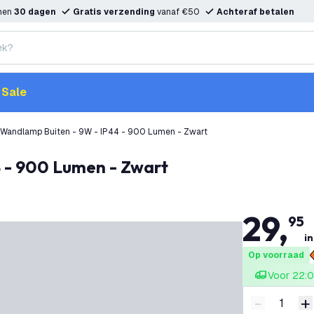
nnen
30 dagen
Gratis verzending
vanaf €50
Achteraf betalen
Sale
 Wandlamp Buiten - 9W - IP44 - 900 Lumen - Zwart
4 - 900 Lumen - Zwart
29
,
95
in
Op voorraad
Voor 22:0
-
+
Verminder 
V