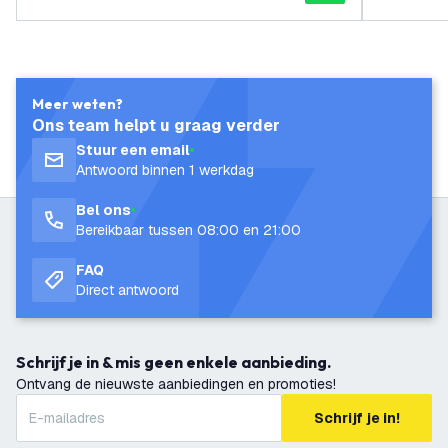
Meer weten?
Ons team helpt u graag verder
Stuur een email
Antwoord binnen 1 werkdag
Bel ons
Bereikbaar tussen 08:00 en 21:00
FAQ
Direct antwoord
Schrijf je in & mis geen enkele aanbieding.
Ontvang de nieuwste aanbiedingen en promoties!
Schrijf je in!