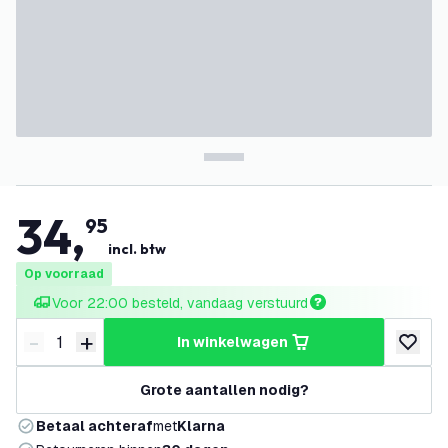
34
,
95
incl. btw
Op voorraad
Voor 22:00 besteld, vandaag verstuurd
-
+
in winkelwagen
Verminder hoeveelheid
Verhoog hoeveelheid
toevoeg
Grote aantallen nodig?
Betaal achteraf
met
Klarna