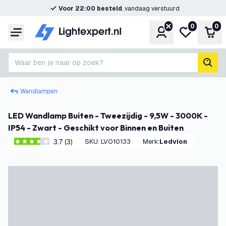
Voor 22:00 besteld
, vandaag verstuurd
0
0
Account
Mijn verlangl
Win
Menu
Waar ben je naar op zoek?
zoek
Wandlampen
LED Wandlamp Buiten - Tweezijdig - 9,5W - 3000K -
IP54 - Zwart - Geschikt voor Binnen en Buiten
3.7 (3)
SKU
:
LVO10133
Merk
:
Ledvion
3.7 score sterren