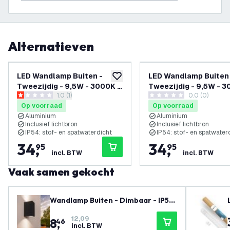
Alternatieven
LED Wandlamp Buiten -
LED Wandlamp Buiten
toevoegen aan verlanglijst
Tweezijdig - 9,5W - 3000K -
Tweezijdig - 9,5W - 3
reviews drawer openen
1.0 (1)
0.0 (0)
IP54 - Beige - Geschikt voor
IP54 - Wit - Geschikt
1 score sterren
0 score sterren
Op voorraad
Op voorraad
Binnen en Buiten
Binnen en Buiten
Aluminium
Aluminium
Inclusief lichtbron
Inclusief lichtbron
IP54: stof- en spatwaterdicht
IP54: stof- en spatwater
34
,
34
,
95
95
incl. BTW
incl. BTW
Vaak samen gekocht
Wandlamp Buiten - Dimbaar - IP54
- GU10 Fitting - Up & Down - Zwart
12,09
8
,
- Geschikt voor Binnen & Buiten
46
incl. BTW