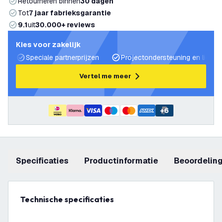
Retourneren binnen
30 dagen
Tot
7 jaar fabrieksgarantie
9.1
uit
30.000+ reviews
Kies voor zakelijk
Speciale partnerprijzen
Projectondersteuning en lichtp
Vertel me meer
+
6
Specificaties
productinformatie
beoordelin
Technische specificaties