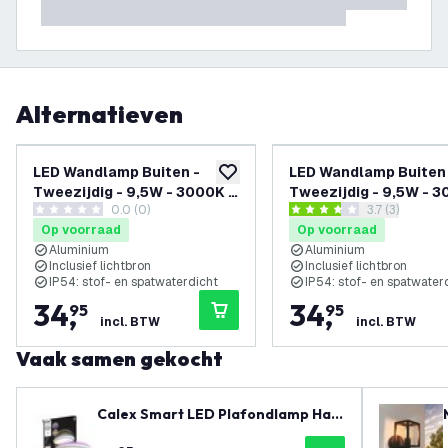
Alternatieven
LED Wandlamp Buiten -
LED Wandlamp Buiten
toevoegen aan verlanglijst
Tweezijdig - 9,5W - 3000K -
Tweezijdig - 9,5W - 3
0.0 (0)
reviews draw
3.7 (3)
IP54 - Wit - Geschikt voor
IP54 - Zwart - Geschi
0 score sterren
3.7 score sterren
Op voorraad
Op voorraad
Binnen en Buiten
Binnen en Buiten
Aluminium
Aluminium
Inclusief lichtbron
Inclusief lichtbron
IP54: stof- en spatwaterdicht
IP54: stof- en spatwater
34
,
34
,
95
95
incl. BTW
incl. BTW
Vaak samen gekocht
Calex Smart LED Plafondlamp Halo
- Wit - 22W - RGB+CCT - Ø295mm