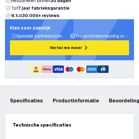
Retourneren binnen
30 dagen
Tot
7 jaar fabrieksgarantie
9.1
uit
30.000+ reviews
Kies voor zakelijk
Speciale partnerprijzen
Projectondersteuning en lichtp
Vertel me meer
+
6
Specificaties
productinformatie
beoordelin
Technische specificaties