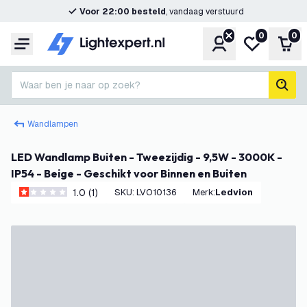
Voor 22:00 besteld
, vandaag verstuurd
0
0
Account
Mijn verlangl
Win
Menu
Waar ben je naar op zoek?
zoek
Wandlampen
LED Wandlamp Buiten - Tweezijdig - 9,5W - 3000K -
IP54 - Beige - Geschikt voor Binnen en Buiten
1.0 (1)
SKU
:
LVO10136
Merk
:
Ledvion
1 score sterren