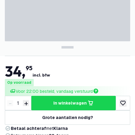
34
,
95
incl. btw
Op voorraad
Voor 22:00 besteld, vandaag verstuurd
-
+
in winkelwagen
Verminder hoeveelheid
Verhoog hoeveelheid
toevoeg
Grote aantallen nodig?
Betaal achteraf
met
Klarna