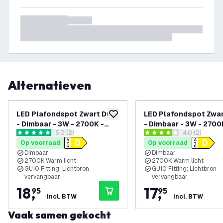
Alternatieven
LED Plafondspot Zwart Duo
LED Plafondspot Zwa
toevoegen aan verlanglijst
- Dimbaar - 3W - 2700K -
- Dimbaar - 3W - 2700
reviews drawer openen
5.0 (2)
reviews draw
4.0 (2)
Kantelbaar
Kantelbaar
5 score sterren
4 score sterren
Op voorraad
Op voorraad
Dimbaar
Dimbaar
2700K Warm licht
2700K Warm licht
GU10 Fitting: Lichtbron
GU10 Fitting: Lichtbron
vervangbaar
vervangbaar
18
,
17
,
95
95
incl. BTW
incl. BTW
Vaak samen gekocht