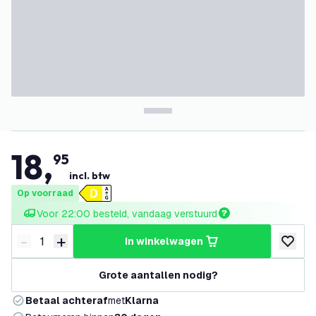
18
,
95
incl. btw
Op voorraad
Voor 22:00 besteld, vandaag verstuurd
-
+
in winkelwagen
Verminder hoeveelheid
Verhoog hoeveelheid
toevoeg
Grote aantallen nodig?
Betaal achteraf
met
Klarna