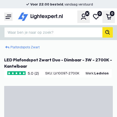
Voor 22:00 besteld
, vandaag verstuurd
0
0
Account
Mijn verlangl
Win
Menu
Waar ben je naar op zoek?
zoek
Plafondspots Zwart
LED Plafondspot Zwart Duo - Dimbaar - 3W - 2700K -
Kantelbaar
5.0 (2)
SKU
:
LV10097-2700K
Merk
:
Ledvion
5 score sterren