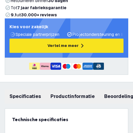
Retourneren binnen
30 dagen
Tot
7 jaar fabrieksgarantie
9.1
uit
30.000+ reviews
Kies voor zakelijk
Speciale partnerprijzen
Projectondersteuning en lichtp
Vertel me meer
+
6
Specificaties
productinformatie
beoordelin
Technische specificaties