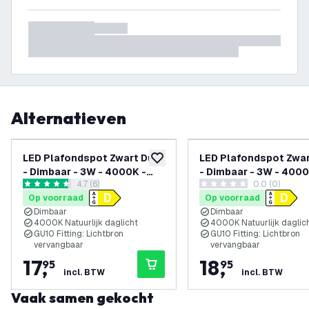
Alternatieven
LED Plafondspot Zwart Duo
LED Plafondspot Zwa
toevoegen aan verlanglijst
- Dimbaar - 3W - 4000K -
- Dimbaar - 3W - 4000
reviews drawer openen
4.7 (6)
0.0 (0)
Kantelbaar
Kantelbaar
4.7 score sterren
0 score sterren
Op voorraad
Op voorraad
Dimbaar
Dimbaar
4000K Natuurlijk daglicht
4000K Natuurlijk daglic
GU10 Fitting: Lichtbron
GU10 Fitting: Lichtbron
vervangbaar
vervangbaar
17
,
18
,
95
95
incl. BTW
incl. BTW
Vaak samen gekocht