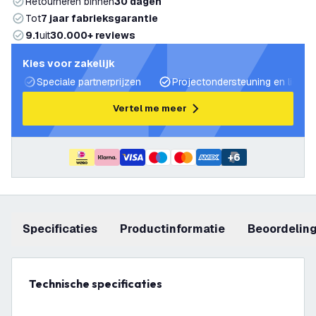
Retourneren binnen
30 dagen
Tot
7 jaar fabrieksgarantie
9.1
uit
30.000+ reviews
Kies voor zakelijk
Speciale partnerprijzen
Projectondersteuning en lichtp
Vertel me meer
+
6
Specificaties
productinformatie
beoordelin
Technische specificaties