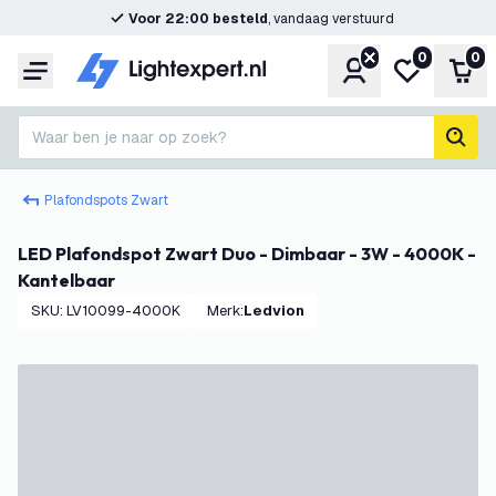
Voor 22:00 besteld
, vandaag verstuurd
0
0
Account
Mijn verlangl
Win
Menu
Waar ben je naar op zoek?
zoek
Plafondspots Zwart
LED Plafondspot Zwart Duo - Dimbaar - 3W - 4000K -
Kantelbaar
SKU
:
LV10099-4000K
Merk
:
Ledvion