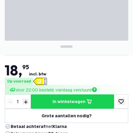
18
,
95
incl. btw
Op voorraad
Voor 22:00 besteld, vandaag verstuurd
-
+
in winkelwagen
Verminder hoeveelheid
Verhoog hoeveelheid
toevoeg
Grote aantallen nodig?
Betaal achteraf
met
Klarna