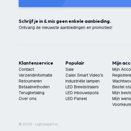
Schrijf je in & mis geen enkele aanbieding.
Ontvang de nieuwste aanbiedingen en promoties!
Klantenservice
Populair
Mijn ac
Contact
Sale
Mijn Acco
Verzendinformatie
Calex Smart Video's
Registrer
Retourneren
Industriële lampen
Wachtwoo
Betaalmethoden
LED Breedstralers
Bestel st
Terugbetaling
LED Inbouwspots
Mijn beste
Over ons
LED Paneel
Mijn wensl
Voorkeur
© 2026 - Lightexpert.nl