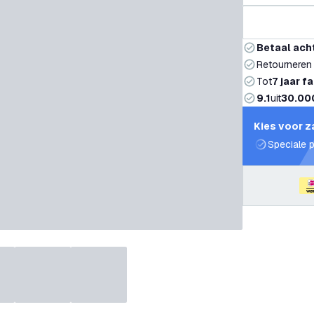
Betaal ach
Retourneren
Tot
7 jaar f
9.1
uit
30.00
Kies voor z
Speciale p