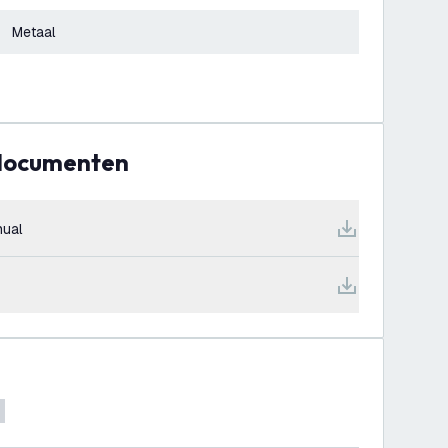
Metaal
 documenten
ual