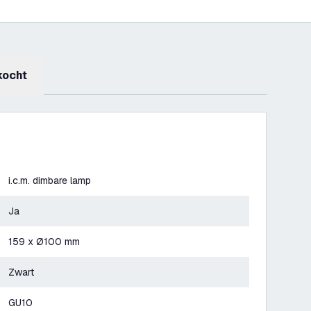
kocht
i.c.m. dimbare lamp
Ja
159 x Ø100 mm
Zwart
GU10