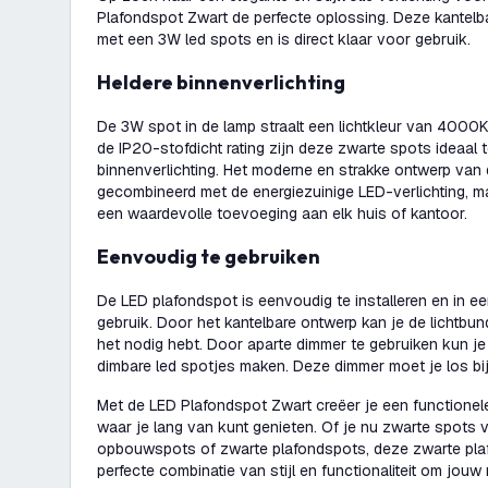
Plafondspot Zwart de perfecte oplossing. Deze kantelba
met een 3W led spots en is direct klaar voor gebruik.
Heldere binnenverlichting
De 3W spot in de lamp straalt een lichtkleur van 4000K (n
de IP20-stofdicht rating zijn deze zwarte spots ideaal 
binnenverlichting. Het moderne en strakke ontwerp van
gecombineerd met de energiezuinige LED-verlichting, 
een waardevolle toevoeging aan elk huis of kantoor.
Eenvoudig te gebruiken
De LED plafondspot is eenvoudig te installeren en in e
gebruik. Door het kantelbare ontwerp kan je de lichtbun
het nodig hebt. Door aparte dimmer te gebruiken kun j
dimbare led spotjes maken. Deze dimmer moet je los bij
Met de LED Plafondspot Zwart creëer je een functionele e
waar je lang van kunt genieten. Of je nu zwarte spots 
opbouwspots of zwarte plafondspots, deze zwarte pla
perfecte combinatie van stijl en functionaliteit om jouw 