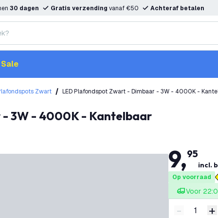
nnen
30 dagen
Gratis verzending
vanaf €50
Achteraf betalen
Sale
Plafondspots Zwart
LED Plafondspot Zwart - Dimbaar - 3W - 4000K - Kante
r - 3W - 4000K - Kantelbaar
9
,
95
incl. 
Op voorraad
Voor 22:0
-
+
Verminder 
V