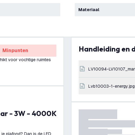
Materiaal
Handleiding en
Minpunten
hikt voor vochtige ruimtes
LV10094-LV10107_man
lvb10003-1-energy.jpg
r je plafond? Dan is de LED