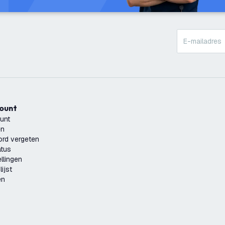
count
unt
en
rd vergeten
atus
llingen
ijst
en