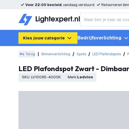
Voor 22:00 besteld
, vandaag verstuurd
Retourneren bi
Bedrijfsverlichting
Kies jouw categorie
Terug
Binnenverlichting
Spots
LED Plafondspots
LED Plafondspot Zwart - Dimbaa
SKU
:
LV10095-4000K
Merk
:
Ledvion