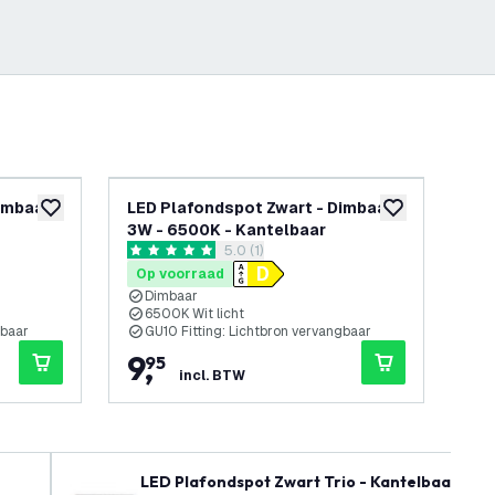
imbaar -
LED Plafondspot Zwart - Dimbaar -
LED
toevoegen aan verlanglijst
toevoegen aan v
3W - 6500K - Kantelbaar
3W
reviews drawer openen
5.0 (1)
5 score sterren
3 sc
Op voorraad
Op
Dimbaar
D
6500K Wit licht
2
gbaar
GU10 Fitting: Lichtbron vervangbaar
G
9
,
9
95
incl. BTW
LED Plafondspot Zwart Trio - Kantelbaar - Di