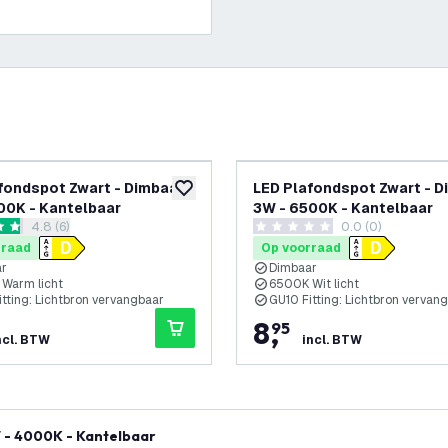
fondspot Zwart - Dimbaar -
LED Plafondspot Zwart - D
glijst
toevoegen aan verlanglijst
00K - Kantelbaar
3W - 6500K - Kantelbaar
reviews drawer openen
4.8 (6)
0.0 (0)
 sterren
0 score sterren
rraad
Op voorraad
ar
Dimbaar
Warm licht
6500K Wit licht
tting: Lichtbron vervangbaar
GU10 Fitting: Lichtbron vervan
8
,
95
ncl. BTW
incl. BTW
 - 4000K - Kantelbaar