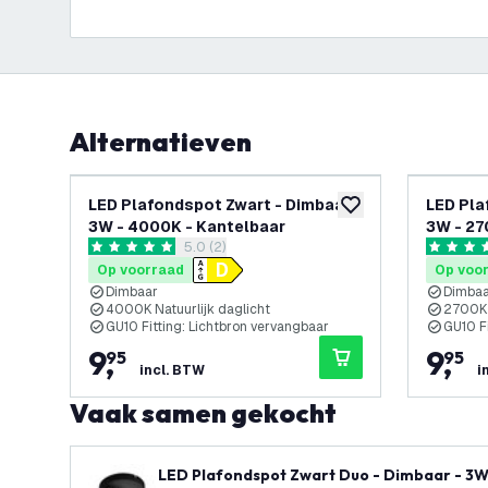
Alternatieven
LED Plafondspot Zwart - Dimbaar -
LED Pla
toevoegen aan verlan
3W - 4000K - Kantelbaar
3W - 27
reviews drawer openen
5.0 (2)
5 score sterren
4.8 score
Op voorraad
Op voo
Dimbaar
Dimba
4000K Natuurlijk daglicht
2700K 
GU10 Fitting: Lichtbron vervangbaar
GU10 Fi
9
,
9
,
95
95
incl. BTW
i
Vaak samen gekocht
LED Plafondspot Zwart Duo - Dimbaar - 3W