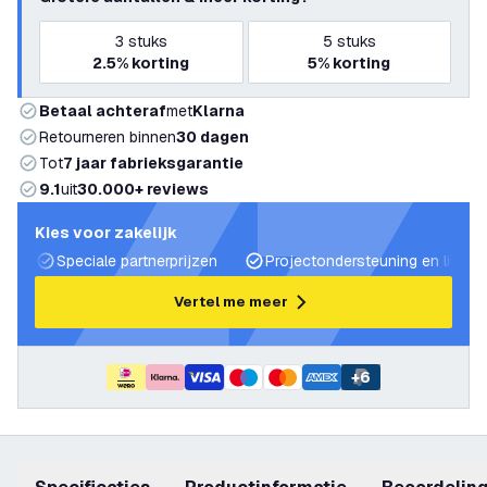
3
stuks
5
stuks
2.5%
korting
5%
korting
Betaal achteraf
met
Klarna
Retourneren binnen
30 dagen
Tot
7 jaar fabrieksgarantie
9.1
uit
30.000+ reviews
Kies voor zakelijk
Speciale partnerprijzen
Projectondersteuning en lichtp
Vertel me meer
+
6