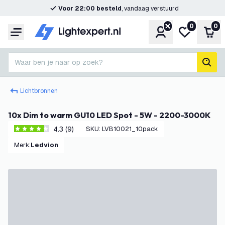
Voor 22:00 besteld
, vandaag verstuurd
0
0
Account
Mijn verlangl
Win
Menu
Waar ben je naar op zoek?
zoek
Lichtbronnen
10x Dim to warm GU10 LED Spot - 5W - 2200-3000K
4.3 (9)
SKU
:
LVB10021_10pack
4.3 score sterren
Merk
:
Ledvion