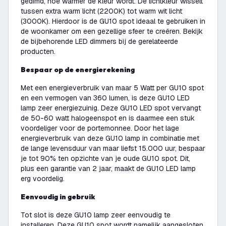
gedimd, hoe warmer de kleur wordt. De lichtkleur wisselt
tussen extra warm licht (2200K) tot warm wit licht
(3000K). Hierdoor is de GU10 spot ideaal te gebruiken in
de woonkamer om een gezellige sfeer te creëren. Bekijk
de bijbehorende LED dimmers bij de gerelateerde
producten.
Bespaar op de energierekening
Met een energieverbruik van maar 5 Watt per GU10 spot
en een vermogen van 360 lumen, is deze GU10 LED
lamp zeer energiezuinig. Deze GU10 LED spot vervangt
de 50-60 watt halogeenspot en is daarmee een stuk
voordeliger voor de portemonnee. Door het lage
energieverbruik van deze GU10 lamp in combinatie met
de lange levensduur van maar liefst 15.000 uur, bespaar
je tot 90% ten opzichte van je oude GU10 spot. Dit,
plus een garantie van 2 jaar, maakt de GU10 LED lamp
erg voordelig.
Eenvoudig in gebruik
Tot slot is deze GU10 lamp zeer eenvoudig te
installeren. Deze GU10 spot wordt namelijk aangesloten