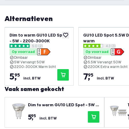
Alternatieven
Dim to warm GU10 LED Spot
GU10 LED Spot 5.5W D
toevoegen aan verlanglijst
- 5W - 2200-3000K
warm
reviews drawer openen
5.0 (2)
reviews draw
4.3 (3)
5 score sterren
4.3 score sterren
Op voorraad
Op voorraad
Dimbaar
Dimbaar
5W Vervangt 50W
5.5W Vervangt 50W
2200-3000K Warm licht
2200K Extra warm licht
5
,
7
,
95
95
incl. BTW
incl. BTW
Vaak samen gekocht
Dim to warm GU10 LED Spot - 5W -
2200-3000K
5
,
95
incl. BTW