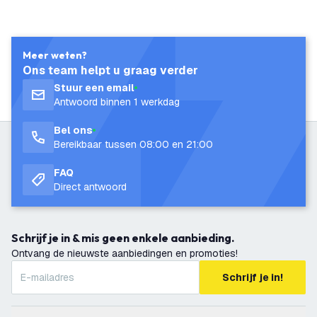
Meer weten?
Ons team helpt u graag verder
Stuur een email
Antwoord binnen 1 werkdag
Bel ons
Bereikbaar tussen 08:00 en 21:00
FAQ
Direct antwoord
Schrijf je in & mis geen enkele aanbieding.
Ontvang de nieuwste aanbiedingen en promoties!
Schrijf je in!