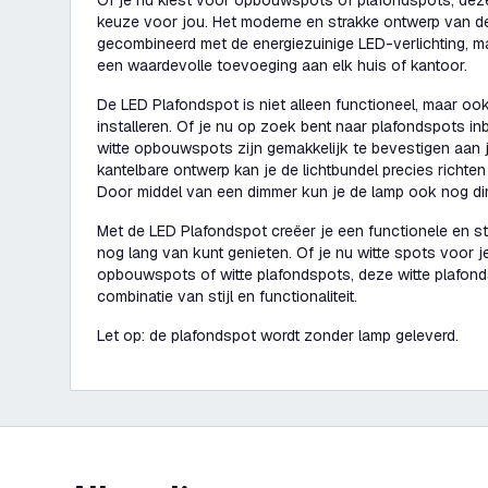
Of je nu kiest voor opbouwspots of plafondspots, deze 
keuze voor jou. Het moderne en strakke ontwerp van d
gecombineerd met de energiezuinige LED-verlichting, 
een waardevolle toevoeging aan elk huis of kantoor.
De LED Plafondspot is niet alleen functioneel, maar oo
installeren. Of je nu op zoek bent naar plafondspots 
witte opbouwspots zijn gemakkelijk te bevestigen aan 
kantelbare ontwerp kan je de lichtbundel precies richten
Door middel van een dimmer kun je de lamp ook nog d
Met de LED Plafondspot creëer je een functionele en stij
nog lang van kunt genieten. Of je nu witte spots voor je
opbouwspots of witte plafondspots, deze witte plafond
combinatie van stijl en functionaliteit.
Let op: de plafondspot wordt zonder lamp geleverd.