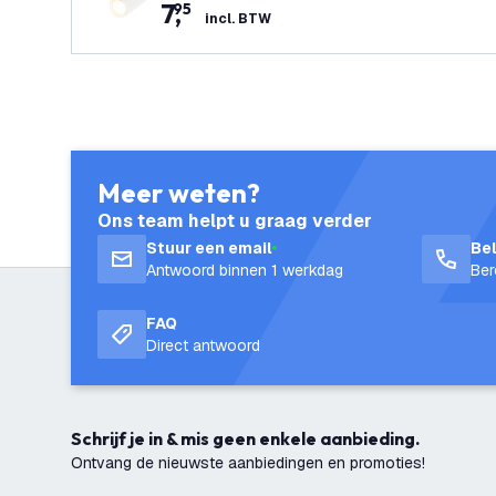
7
,
95
incl. BTW
Meer weten?
Ons team helpt u graag verder
Stuur een email
Be
Antwoord binnen 1 werkdag
Ber
FAQ
Direct antwoord
Schrijf je in & mis geen enkele aanbieding.
Ontvang de nieuwste aanbiedingen en promoties!