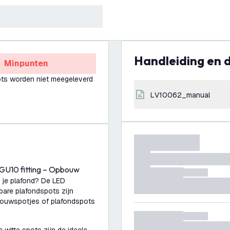
Handleiding en
Minpunten
ts worden niet meegeleverd
LV10062_manual
 GU10 fitting – Opbouw
r je plafond? De LED
bare plafondspots zijn
pbouwspotjes of plafondspots