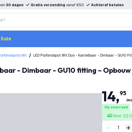
nnen
30 dagen
Gratis verzending
vanaf €50
Achteraf betalen
Sale
Plafondspots Wit
LED Plafondspot Wit Duo - Kantelbaar - Dimbaar - GU10 Fi
lbaar - Dimbaar - GU10 fitting – Opbouw
14
,
95
inc
Op voorraad
Voor 22:0
-
+
Verminder 
V