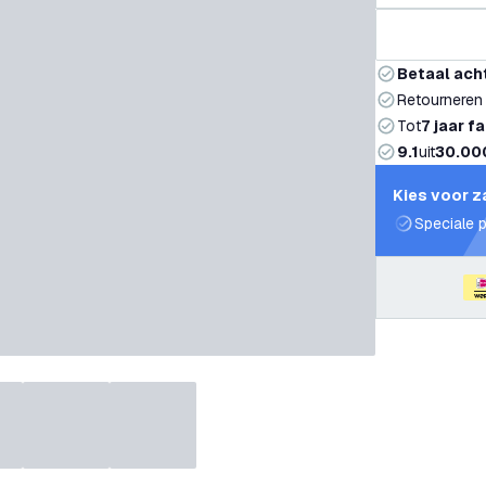
Betaal ach
Retourneren
Tot
7 jaar f
9.1
uit
30.00
Kies voor z
Speciale p