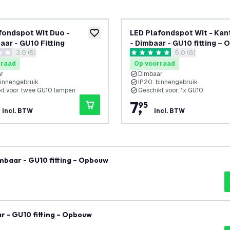
fondspot Wit Duo -
LED Plafondspot Wit - Kan
glijst
toevoegen aan verlanglijst
aar - GU10 Fitting
- Dimbaar - GU10 fitting –
reviews drawer openen
3.0 (5)
reviews drawer 
5.0 (8)
terren
5 score sterren
rraad
Op voorraad
ar
Dimbaar
binnengebruik
IP20: binnengebruik
kt voor twee GU10 lampen
Geschikt voor: 1x GU10
7
,
95
incl. BTW
incl. BTW
imbaar - GU10 fitting – Opbouw
r - GU10 fitting – Opbouw