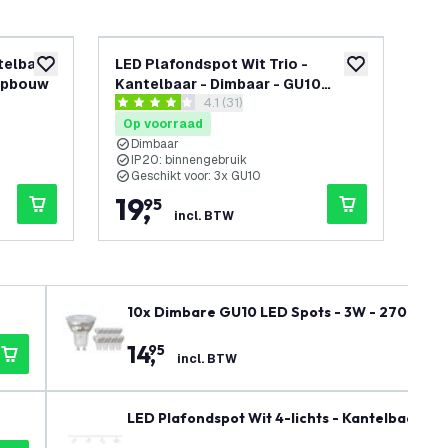
telbaar
LED Plafondspot Wit Trio -
LED
toevoegen aan verlanglijst
toevoegen aan v
 Opbouw
Kantelbaar - Dimbaar - GU10
Kan
openen
reviews drawer openen
4.1 (31)
fitting – Opbouw
fit
4.1 score sterren
4.1 
Op voorraad
Op
Dimbaar
D
IP20: binnengebruik
I
Geschikt voor: 3x GU10
G
19
,
3
95
incl. BTW
10x Dimbare GU10 LED Spots - 3W - 2700K - 
14
,
95
incl. BTW
LED Plafondspot Wit 4-lichts - Kantelbaar - 