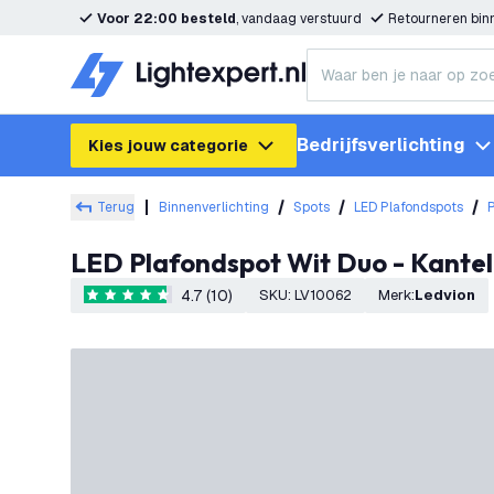
Voor 22:00 besteld
, vandaag verstuurd
Retourneren bi
Bedrijfsverlichting
Kies jouw categorie
Terug
Binnenverlichting
Spots
LED Plafondspots
LED Plafondspot Wit Duo - Kante
4.7 (10)
SKU
:
LV10062
Merk
:
Ledvion
4.7 score sterren