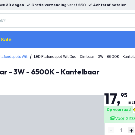
nnen
30 dagen
Gratis verzending
vanaf €50
Achteraf betalen
Sale
Plafondspots Wit
LED Plafondspot Wit Duo - Dimbaar - 3W - 6500K - Kantel
ar - 3W - 6500K - Kantelbaar
17
,
95
inc
Op voorraad
Voor 22:0
-
+
Verminder 
V