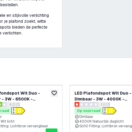
bestellen.
 en stijlvolle verlichting
r je plafond zoekt, witte
spots bieden de perfecte
e verlichten.
fondspot Wit Duo -
LED Plafondspot Wit Duo -
glijst
toevoegen aan verlanglijst
 - 3W - 6500K -
Dimbaar - 3W - 4000K -
reviews drawer openen
4.0 (1)
reviews drawer o
1.0 (1)
baar
Kantelbaar
terren
1 score sterren
rraad
Op voorraad
ar
Dimbaar
Wit licht
4000K Natuurlijk daglicht
tting: Lichtbron vervangbaar
GU10 Fitting: Lichtbron vervan