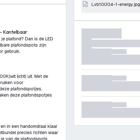
lvb10004-1-energy.jpg
- Kantelbaar
r je plafond? Dan is de LED
lbare plafondspots zijn
or gebruik.
0K(wit licht) uit. Met de
bruiken voor
 deze plafondspotjes,
maken deze plafondspotjes
n en in een handomdraai klaar
htbundel precies richten waar
 je van de plafondspots