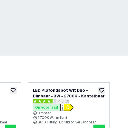
LED Plafondspot Wit Duo -
LE
toevoegen aan verlanglijst
toevoegen aan v
Dimbaar - 3W - 2700K - Kantelbaar
Dim
penen
reviews drawer openen
4.3 (3)
4.3 score sterren
0 sc
Op voorraad
Op
Dimbaar
D
2700K Warm licht
2
gbaar
GU10 Fitting: Lichtbron vervangbaar
G