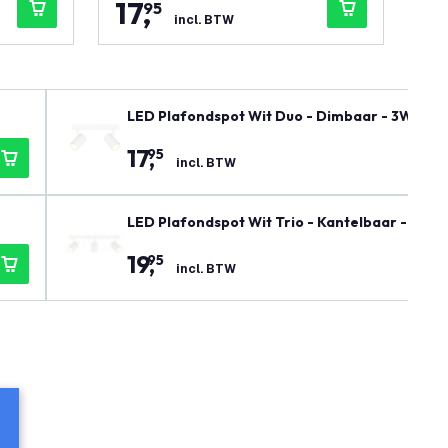
17
,
1
95
incl. BTW
LED Plafondspot Wit Duo - Dimbaar - 3W - 27
17
,
95
incl. BTW
LED Plafondspot Wit Trio - Kantelbaar - Dimb
19
,
95
incl. BTW