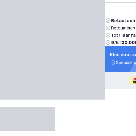
Betaal ach
Retourneren
Tot
7 jaar f
9.1
uit
30.00
Kies voor z
Speciale p