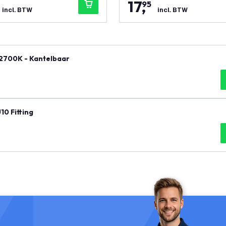
17
,
95
incl. BTW
incl. BTW
 2700K - Kantelbaar
10 Fitting