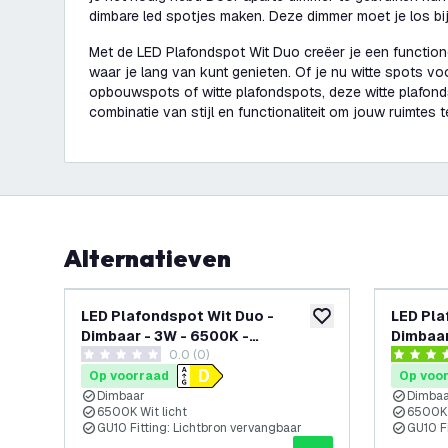
dimbare led spotjes maken. Deze dimmer moet je los bij
Met de LED Plafondspot Wit Duo creëer je een functionele
waar je lang van kunt genieten. Of je nu witte spots voo
opbouwspots of witte plafondspots, deze witte plafond
combinatie van stijl en functionaliteit om jouw ruimtes t
Alternatieven
LED Plafondspot Wit Duo -
LED Pla
toevoegen aan verlan
Dimbaar - 3W - 6500K -
Dimbaar
0.0 (0)
Kantelbaar
Kantel
0 score sterren
4 score s
Op voorraad
Op voo
Dimbaar
Dimba
6500K Wit licht
6500K 
GU10 Fitting: Lichtbron vervangbaar
GU10 Fi