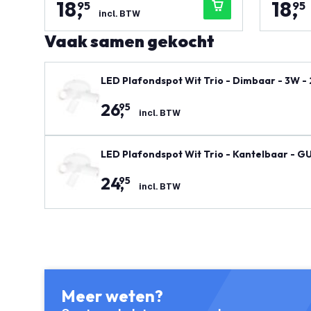
18
,
18
,
95
95
incl. BTW
Vaak samen gekocht
LED Plafondspot Wit Trio - Dimbaar - 3W -
26
,
95
incl. BTW
LED Plafondspot Wit Trio - Kantelbaar - GU
24
,
95
incl. BTW
Meer weten?