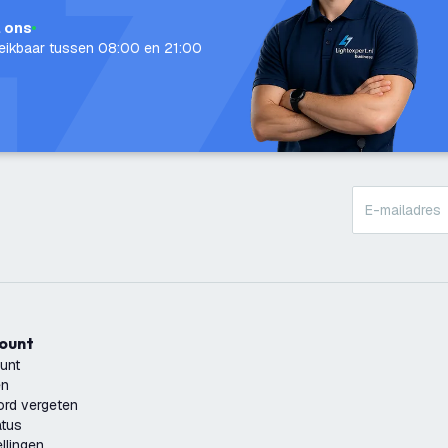
l ons
eikbaar tussen 08:00 en 21:00
count
unt
en
rd vergeten
atus
llingen