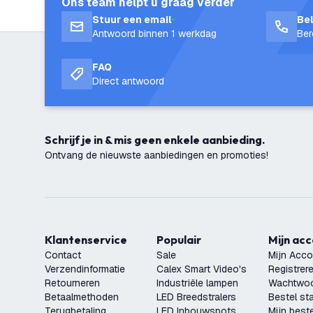
Ons team helpt u graag verder
Stuur een email
Be
Antwoord binnen 1 werkdag
Ber
FAQ
Direct antwoord
Schrijf je in & mis geen enkele aanbieding.
Ontvang de nieuwste aanbiedingen en promoties!
Klantenservice
Populair
Mijn ac
Contact
Sale
Mijn Acco
Verzendinformatie
Calex Smart Video's
Registrer
Retourneren
Industriële lampen
Wachtwoo
Betaalmethoden
LED Breedstralers
Bestel st
Terugbetaling
LED Inbouwspots
Mijn beste