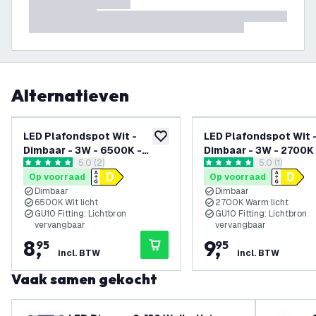
Alternatieven
LED Plafondspot Wit -
LED Plafondspot Wit 
toevoegen aan verlanglijst
Dimbaar - 3W - 6500K -
Dimbaar - 3W - 2700K 
reviews drawer openen
5.0 (2)
reviews draw
5.0 (1)
Kantelbaar
Kantelbaar
5 score sterren
5 score sterren
Op voorraad
Op voorraad
Dimbaar
Dimbaar
6500K Wit licht
2700K Warm licht
GU10 Fitting: Lichtbron
GU10 Fitting: Lichtbron
vervangbaar
vervangbaar
8
,
9
,
95
95
incl. BTW
incl. BTW
Vaak samen gekocht