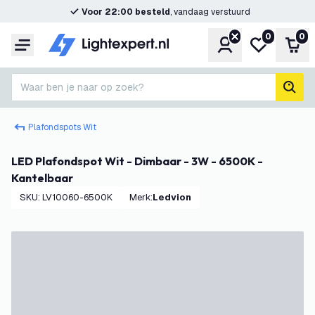
Voor 22:00 besteld
, vandaag verstuurd
0
0
Account
Mijn verlangl
Win
Menu
Waar ben je naar op zoek?
zoek
Plafondspots Wit
LED Plafondspot Wit - Dimbaar - 3W - 6500K -
Kantelbaar
SKU
:
LV10060-6500K
Merk
:
Ledvion