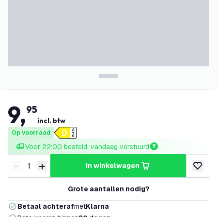
9
,
95
incl. btw
Op voorraad
Voor 22:00 besteld, vandaag verstuurd
-
+
in winkelwagen
Verminder hoeveelheid
Verhoog hoeveelheid
toevoeg
Grote aantallen nodig?
Betaal achteraf
met
Klarna