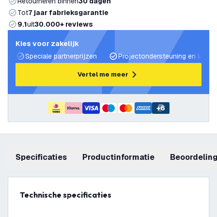
Retourneren binnen
30 dagen
Tot
7 jaar fabrieksgarantie
9.1
uit
30.000+ reviews
Kies voor zakelijk
Speciale partnerprijzen
Projectondersteuning en lichtp
Vertel me meer
+
6
Specificaties
productinformatie
beoordelin
Technische specificaties