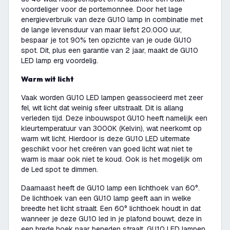
voordeliger voor de portemonnee. Door het lage
energieverbruik van deze GU10 lamp in combinatie met
de lange levensduur van maar liefst 20.000 uur,
bespaar je tot 90% ten opzichte van je oude GU10
spot. Dit, plus een garantie van 2 jaar, maakt de GU10
LED lamp erg voordelig.
Warm wit licht
Vaak worden GU10 LED lampen geassocieerd met zeer
fel, wit licht dat weinig sfeer uitstraalt. Dit is allang
verleden tijd. Deze inbouwspot GU10 heeft namelijk een
kleurtemperatuur van 3000K (Kelvin), wat neerkomt op
warm wit licht. Hierdoor is deze GU10 LED uitermate
geschikt voor het creëren van goed licht wat niet te
warm is maar ook niet te koud. Ook is het mogelijk om
de Led spot te dimmen.
Daarnaast heeft de GU10 lamp een lichthoek van 60°.
De lichthoek van een GU10 lamp geeft aan in welke
breedte het licht straalt. Een 60° lichthoek houdt in dat
wanneer je deze GU10 led in je plafond bouwt, deze in
een brede hoek naar beneden straalt. GU10 LED lampen