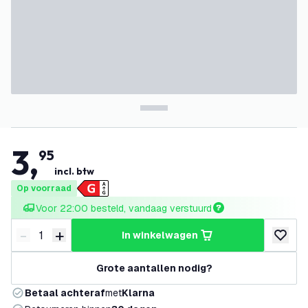
3
,
95
incl. btw
Op voorraad
Voor 22:00 besteld, vandaag verstuurd
-
+
in winkelwagen
Verminder hoeveelheid
Verhoog hoeveelheid
toevoeg
Grote aantallen nodig?
Betaal achteraf
met
Klarna