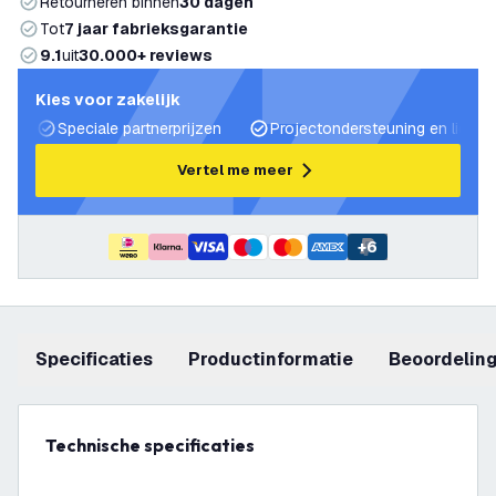
Retourneren binnen
30 dagen
Tot
7 jaar fabrieksgarantie
9.1
uit
30.000+ reviews
Kies voor zakelijk
Speciale partnerprijzen
Projectondersteuning en lichtp
Vertel me meer
+
6
Specificaties
productinformatie
beoordelin
Technische specificaties