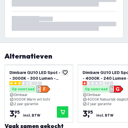
Alternatieven
Dimbare GU10 LED Spot - 3W
Dimbare GU10 LED Spo
toevoegen aan verlanglijst
- 3000K - 300 Lumen -
- 4000K - 240 Lumen 
reviews drawer openen
3.0 (3)
reviews draw
1.0 (1)
Transparant
Zwart
3 score sterren
1 score sterren
Op voorraad
Op voorraad
Dimbaar
Dimbaar
3000K Warm wit licht
4000K Natuurlijk daglic
2 jaar garantie
2 jaar garantie
3
,
3
,
95
95
incl. BTW
incl. BTW
Vaak samen gekocht