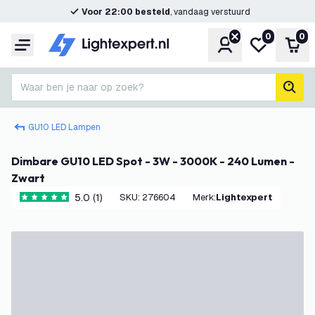
Voor 22:00 besteld
, vandaag verstuurd
0
0
Account
Mijn verlangl
Win
Menu
Waar ben je naar op zoek?
zoek
GU10 LED Lampen
Dimbare GU10 LED Spot - 3W - 3000K - 240 Lumen -
Zwart
5.0 (1)
SKU
:
276604
Merk
:
Lightexpert
5 score sterren