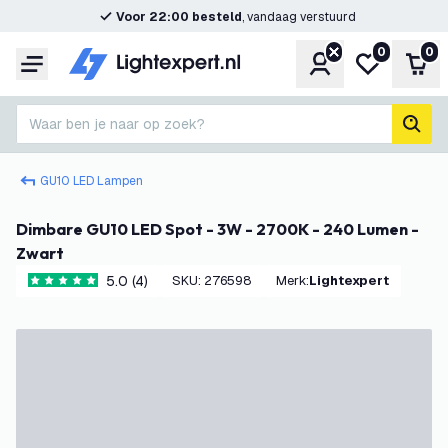
Voor 22:00 besteld
, vandaag verstuurd
0
0
Account
Mijn verlangl
Win
Menu
Waar ben je naar op zoek?
zoek
GU10 LED Lampen
Dimbare GU10 LED Spot - 3W - 2700K - 240 Lumen -
Zwart
5.0 (4)
SKU
:
276598
Merk
:
Lightexpert
5 score sterren