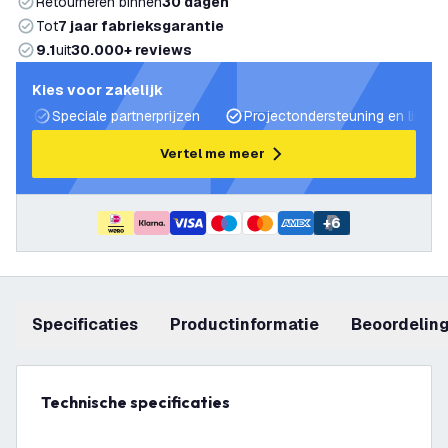
Retourneren binnen
30 dagen
Tot
7 jaar fabrieksgarantie
9.1
uit
30.000+ reviews
Kies voor zakelijk
Speciale partnerprijzen
Projectondersteuning en lichtp
Vertel me meer
+
6
Specificaties
productinformatie
beoordelin
Technische specificaties