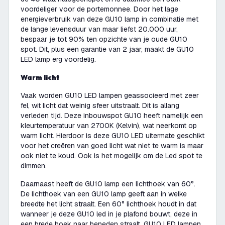
voordeliger voor de portemonnee. Door het lage
energieverbruik van deze GU10 lamp in combinatie met
de lange levensduur van maar liefst 20.000 uur,
bespaar je tot 90% ten opzichte van je oude GU10
spot. Dit, plus een garantie van 2 jaar, maakt de GU10
LED lamp erg voordelig.
Warm licht
Vaak worden GU10 LED lampen geassocieerd met zeer
fel, wit licht dat weinig sfeer uitstraalt. Dit is allang
verleden tijd. Deze inbouwspot GU10 heeft namelijk een
kleurtemperatuur van 2700K (Kelvin), wat neerkomt op
warm licht. Hierdoor is deze GU10 LED uitermate geschikt
voor het creëren van goed licht wat niet te warm is maar
ook niet te koud. Ook is het mogelijk om de Led spot te
dimmen.
Daarnaast heeft de GU10 lamp een lichthoek van 60°.
De lichthoek van een GU10 lamp geeft aan in welke
breedte het licht straalt. Een 60° lichthoek houdt in dat
wanneer je deze GU10 led in je plafond bouwt, deze in
een brede hoek naar beneden straalt. GU10 LED lampen