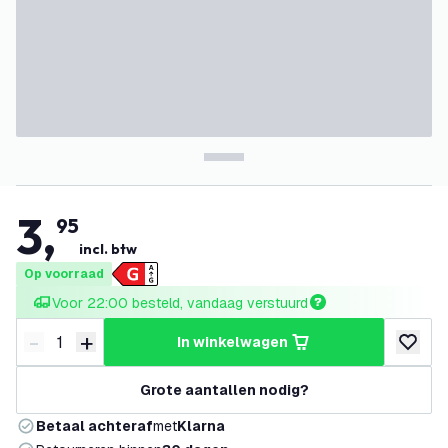
3
,
95
incl. btw
Op voorraad
Voor 22:00 besteld, vandaag verstuurd
-
+
in winkelwagen
Verminder hoeveelheid
Verhoog hoeveelheid
toevoeg
Grote aantallen nodig?
Betaal achteraf
met
Klarna