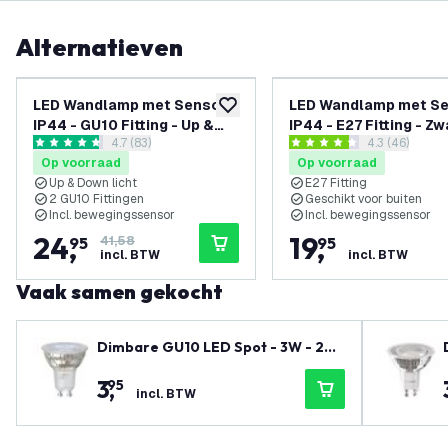
Alternatieven
-
40
%
LED Wandlamp met Sensor -
LED Wandlamp met Se
toevoegen aan verlanglijst
IP44 - GU10 Fitting - Up &
IP44 - E27 Fitting - Zw
reviews drawer openen
4.7 (83)
reviews draw
4.3 (46)
Down - RVS - Geschikt voor
Geschikt voor Binnen
4.7 score sterren
4.3 score sterren
Op voorraad
Op voorraad
Binnen & Buiten
Buiten
Up & Down licht
E27 Fitting
2 GU10 Fittingen
Geschikt voor buiten
Incl. bewegingssensor
Incl. bewegingssensor
24
,
19
,
95
41,58
95
incl. BTW
incl. BTW
Vaak samen gekocht
Dimbare GU10 LED Spot - 3W - 270
0K - 345 Lumen - Full Glass
3
,
95
incl. BTW