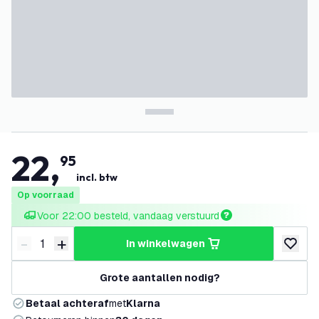
22
,
95
incl. btw
Op voorraad
Voor 22:00 besteld, vandaag verstuurd
-
+
in winkelwagen
Verminder hoeveelheid
Verhoog hoeveelheid
toevoeg
Grote aantallen nodig?
Betaal achteraf
met
Klarna