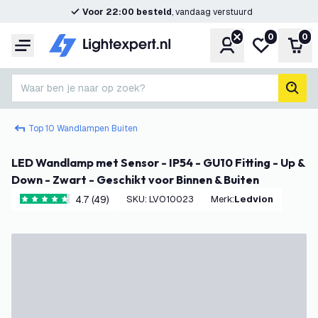
Voor 22:00 besteld
, vandaag verstuurd
0
0
Account
Mijn verlangl
Win
Menu
Waar ben je naar op zoek?
zoek
Top 10 Wandlampen Buiten
LED Wandlamp met Sensor - IP54 - GU10 Fitting - Up &
Down - Zwart - Geschikt voor Binnen & Buiten
4.7 (49)
SKU
:
LVO10023
Merk
:
Ledvion
4.7 score sterren