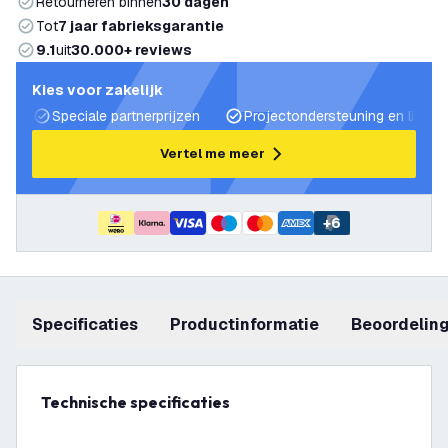
Retourneren binnen
30 dagen
Tot
7 jaar fabrieksgarantie
9.1
uit
30.000+ reviews
Kies voor zakelijk
Speciale partnerprijzen
Projectondersteuning en lichtp
Vertel me meer
+
6
Specificaties
productinformatie
beoordelin
Technische specificaties