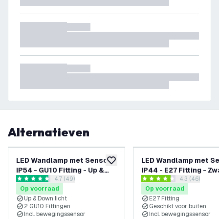
Alternatieven
LED Wandlamp met Sensor -
LED Wandlamp met Se
toevoegen aan verlanglijst
IP54 - GU10 Fitting - Up &
IP44 - E27 Fitting - Zw
reviews drawer openen
4.7 (49)
reviews draw
4.3 (46)
Down - Zwart - Geschikt
Geschikt voor Binnen
4.7 score sterren
4.3 score sterren
Op voorraad
Op voorraad
voor Binnen & Buiten
Buiten
Up & Down licht
E27 Fitting
2 GU10 Fittingen
Geschikt voor buiten
Incl. bewegingssensor
Incl. bewegingssensor