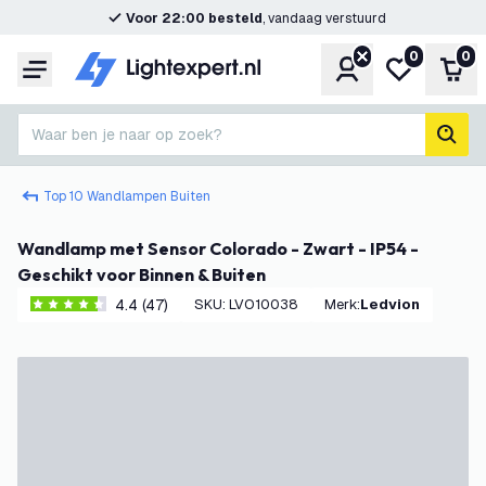
Voor 22:00 besteld
, vandaag verstuurd
0
0
Account
Mijn verlangl
Win
Menu
Waar ben je naar op zoek?
zoek
Top 10 Wandlampen Buiten
Wandlamp met Sensor Colorado - Zwart - IP54 -
Geschikt voor Binnen & Buiten
4.4 (47)
SKU
:
LVO10038
Merk
:
Ledvion
4.4 score sterren