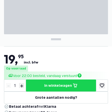
19
,
95
incl. btw
Op voorraad
Voor 22:00 besteld, vandaag verstuurd
-
+
in winkelwagen
Verminder hoeveelheid
Verhoog hoeveelheid
toevoeg
Grote aantallen nodig?
Betaal achteraf
met
Klarna