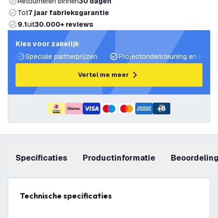
Retourneren binnen
30 dagen
Tot
7 jaar fabrieksgarantie
9.1
uit
30.000+ reviews
Kies voor zakelijk
Speciale partnerprijzen
Projectondersteuning en lichtp
Vertel me meer
+
6
Specificaties
productinformatie
beoordelin
Technische specificaties