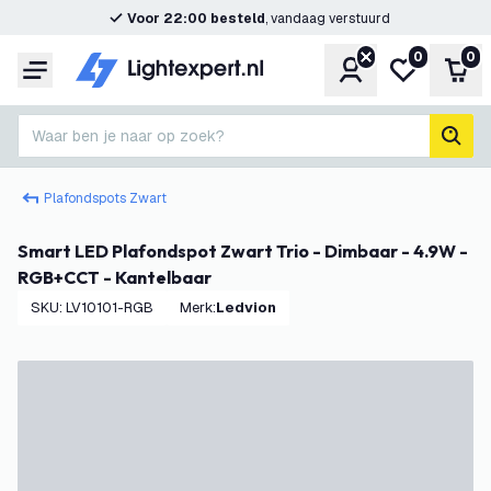
Voor 22:00 besteld
, vandaag verstuurd
0
0
Account
Mijn verlangl
Win
Menu
Waar ben je naar op zoek?
zoek
Plafondspots Zwart
Smart LED Plafondspot Zwart Trio - Dimbaar - 4.9W -
RGB+CCT - Kantelbaar
SKU
:
LV10101-RGB
Merk
:
Ledvion