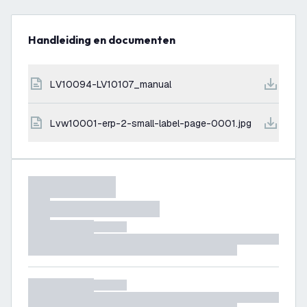
Handleiding en documenten
LV10094-LV10107_manual
lvw10001-erp-2-small-label-page-0001.jpg