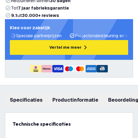
Retourneren binnen
30 dagen
Tot
7 jaar fabrieksgarantie
9.1
uit
30.000+ reviews
Kies voor zakelijk
Speciale partnerprijzen
Projectondersteuning en lichtp
Vertel me meer
+
6
Specificaties
productinformatie
beoordelin
Technische specificaties