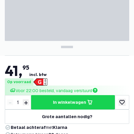
41
,
95
incl. btw
Op voorraad
Voor 22:00 besteld, vandaag verstuurd
-
+
in winkelwagen
Verminder hoeveelheid
Verhoog hoeveelheid
toevoeg
Grote aantallen nodig?
Betaal achteraf
met
Klarna