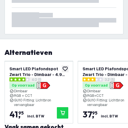
Alternatieven
Smart LED Plafondspot
Smart LED Plafondsp
toevoegen aan verlanglijst
Zwart Trio - Dimbaar - 4.9W
Zwart Trio - Dimbaar 
reviews drawer openen
4.0 (1)
reviews draw
3.2 (5)
- RGB+CCT - Kantelbaar
- RGB+CCT - Kantelb
4 score sterren
3.2 score sterren
Op voorraad
Op voorraad
Dimbaar
Dimbaar
RGB + CCT
RGB+CCT
GU10 Fitting: Lichtbron
GU10 Fitting: Lichtbron
vervangbaar
vervangbaar
41
,
37
,
95
95
incl. BTW
incl. BTW
Vaak samen gekocht