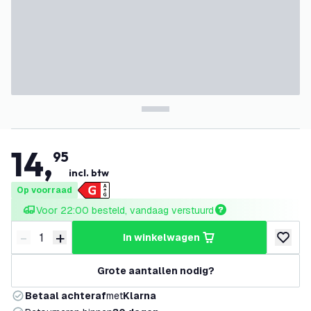
14
,
95
incl. btw
Op voorraad
Voor 22:00 besteld, vandaag verstuurd
-
+
in winkelwagen
Verminder hoeveelheid
Verhoog hoeveelheid
toevoeg
Grote aantallen nodig?
Betaal achteraf
met
Klarna