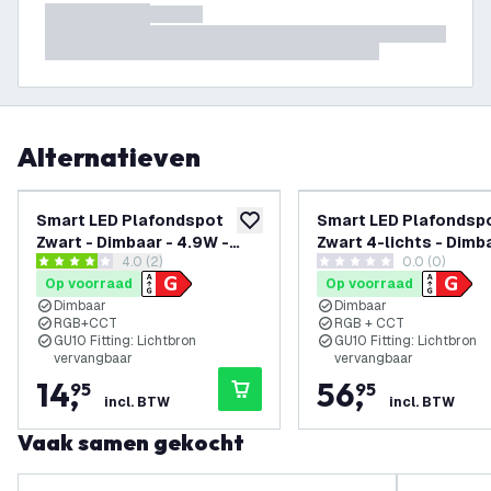
Alternatieven
Smart LED Plafondspot
Smart LED Plafondsp
toevoegen aan verlanglijst
Zwart - Dimbaar - 4.9W -
Zwart 4-lichts - Dimb
reviews drawer openen
4.0 (2)
0.0 (0)
RGB+CCT - Kantelbaar
4.9W - RGB+CCT -
4 score sterren
0 score sterren
Op voorraad
Op voorraad
Kantelbaar
Dimbaar
Dimbaar
RGB+CCT
RGB + CCT
GU10 Fitting: Lichtbron
GU10 Fitting: Lichtbron
vervangbaar
vervangbaar
14
,
56
,
95
95
incl. BTW
incl. BTW
Vaak samen gekocht