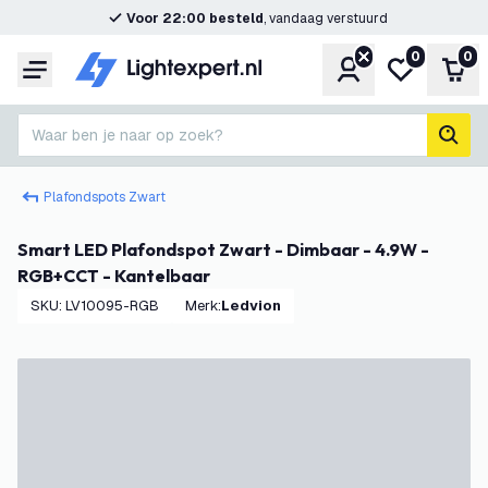
Voor 22:00 besteld
, vandaag verstuurd
0
0
Account
Mijn verlangl
Win
Menu
Waar ben je naar op zoek?
zoek
Plafondspots Zwart
Smart LED Plafondspot Zwart - Dimbaar - 4.9W -
RGB+CCT - Kantelbaar
SKU
:
LV10095-RGB
Merk
:
Ledvion