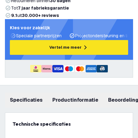
Retourneren binnen
30 dagen
Tot
7 jaar fabrieksgarantie
9.1
uit
30.000+ reviews
Kies voor zakelijk
Speciale partnerprijzen
Projectondersteuning en lichtp
Vertel me meer
+
6
Specificaties
productinformatie
beoordelin
Technische specificaties