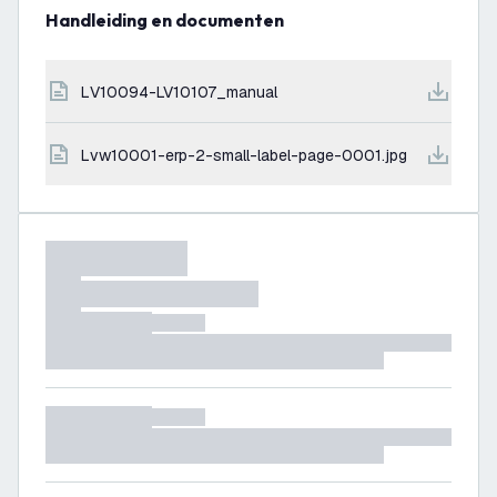
Handleiding en documenten
LV10094-LV10107_manual
lvw10001-erp-2-small-label-page-0001.jpg