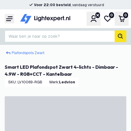
Voor 22:00 besteld
, vandaag verstuurd
0
0
Account
Mijn verlangl
Win
Menu
Waar ben je naar op zoek?
zoek
Plafondspots Zwart
Smart LED Plafondspot Zwart 4-lichts - Dimbaar -
4.9W - RGB+CCT - Kantelbaar
SKU
:
LV10069-RGB
Merk
:
Ledvion