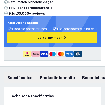
Retourneren binnen
30 dagen
Tot
7 jaar fabrieksgarantie
9.1
uit
30.000+ reviews
Kies voor zakelijk
Speciale partnerprijzen
Projectondersteuning en lichtp
Vertel me meer
+
6
Specificaties
productinformatie
beoordelin
Technische specificaties