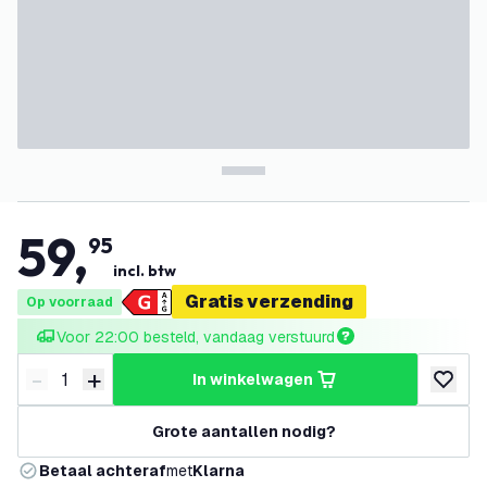
59
,
95
incl. btw
Gratis verzending
Op voorraad
Voor 22:00 besteld, vandaag verstuurd
-
+
in winkelwagen
Verminder hoeveelheid
Verhoog hoeveelheid
toevoeg
Grote aantallen nodig?
Betaal achteraf
met
Klarna