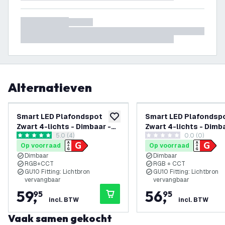
Alternatieven
Smart LED Plafondspot
Smart LED Plafondsp
toevoegen aan verlanglijst
Zwart 4-lichts - Dimbaar -
Zwart 4-lichts - Dimb
reviews drawer openen
5.0 (4)
0.0 (0)
4.9W - RGB+CCT -
4.9W - RGB+CCT -
5 score sterren
0 score sterren
Op voorraad
Op voorraad
Kantelbaar
Kantelbaar
Dimbaar
Dimbaar
RGB+CCT
RGB + CCT
GU10 Fitting: Lichtbron
GU10 Fitting: Lichtbron
vervangbaar
vervangbaar
59
,
56
,
95
95
incl. BTW
incl. BTW
Vaak samen gekocht