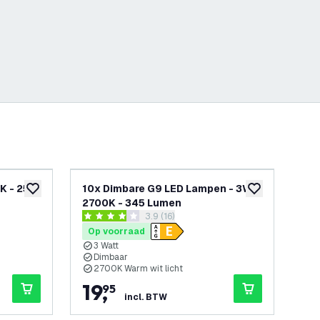
K - 250
10x Dimbare G9 LED Lampen - 3W -
Di
toevoegen aan verlanglijst
toevoegen aan v
2700K - 345 Lumen
- 
reviews drawer openen
3.9 (16)
3.9 score sterren
5 sc
Op voorraad
Op
3 Watt
3
Dimbaar
D
2700K Warm wit licht
2
19
,
2
95
incl. BTW