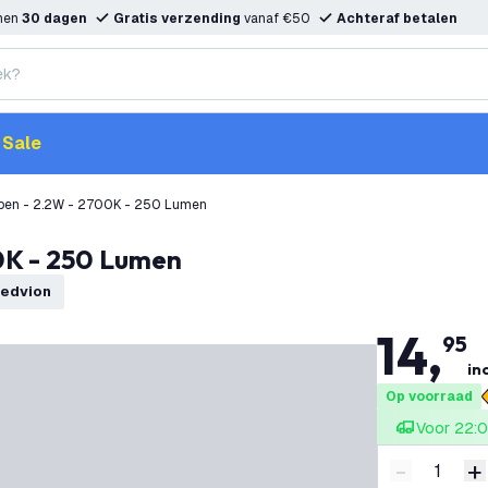
nnen
30 dagen
Gratis verzending
vanaf €50
Achteraf betalen
Sale
pen - 2.2W - 2700K - 250 Lumen
0K - 250 Lumen
Ledvion
14
,
95
inc
Op voorraad
Voor 22:0
-
+
Verminder 
V