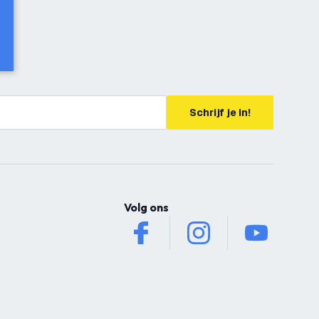
Schrijf je in!
Volg ons
facebook
instagram
youtube