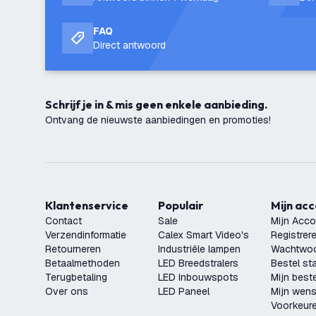
FAQ
Direct antwoord
Schrijf je in & mis geen enkele aanbieding.
Ontvang de nieuwste aanbiedingen en promoties!
Klantenservice
Populair
Mijn ac
Contact
Sale
Mijn Acco
Verzendinformatie
Calex Smart Video's
Registrer
Retourneren
Industriële lampen
Wachtwoo
Betaalmethoden
LED Breedstralers
Bestel st
Terugbetaling
LED Inbouwspots
Mijn beste
Over ons
LED Paneel
Mijn wensl
Voorkeur