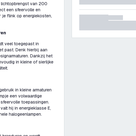
n lichtopbrengst van 200
ect een sfeervolle en
r je flink op energiekosten,
ren
t veel toegepast in
t past. Denk hierbij aan
signarmaturen. Dankzij het
udig in kleine of sierlijke
teit.
gebruik in kleine armaturen
ampje een volwaardige
s sfeervolle toepassingen.
lt hij in energieklasse E,
ionele halogeenlampen.