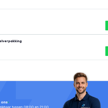
elverpakking
l ons
eikbaar tussen 08:00 en 21:00