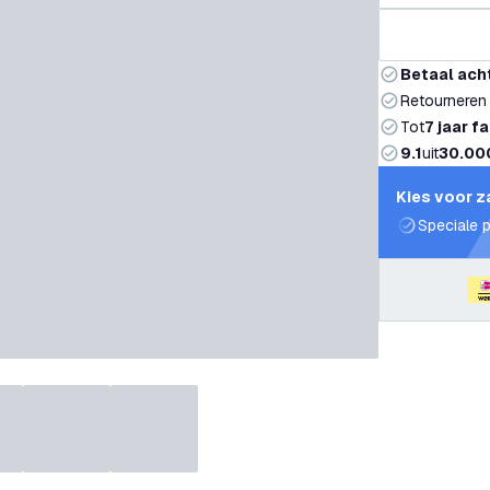
Betaal ach
Retourneren
Tot
7 jaar f
9.1
uit
30.00
Kies voor z
Speciale p