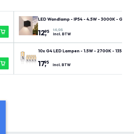
LED Wandlamp - IP54 - 4.5W - 3000K - G9 fitti
14,95
12
,
95
incl. BTW
10x G4 LED Lampen - 1.5W - 2700K - 135 Lume
17
,
95
incl. BTW