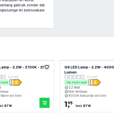
0 branduren en wordt
arenlang gebruik zonder dat
rgiezuinige én betrouwbare
Lamp - 2.2W - 2700K - 250
G9 LED Lamp - 2.2W - 4000
glijst
toevoegen aan verlanglijst
Lumen
0.0 (0)
0.0 (0)
terren
0 score sterren
rraad
Op voorraad
t
2.2 Watt
imbaar
Niet dimbaar
Warm wit licht
4000K Natuurlijk wit licht
1
,
95
ncl. BTW
incl. BTW