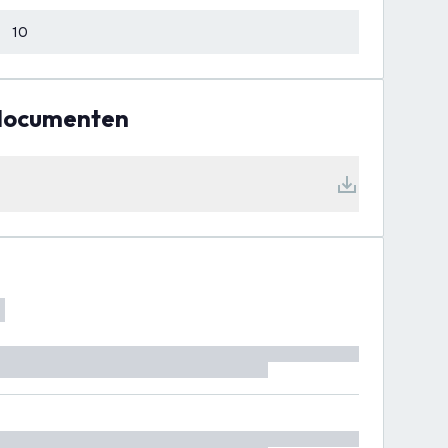
10
 documenten