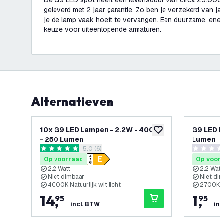
De G9 LED spot heeft een levensduur van circa 25.00
geleverd met 2 jaar garantie. Zo ben je verzekerd van j
je de lamp vaak hoeft te vervangen. Een duurzame, ene
keuze voor uiteenlopende armaturen.
Alternatieven
10x G9 LED Lampen - 2.2W - 4000K
G9 LED 
toevoegen aan verlan
- 250 Lumen
Lumen
reviews drawer openen
5.0 (6)
5 score sterren
0 score s
Op voorraad
Op voo
2.2 Watt
2.2 Wat
Niet dimbaar
Niet d
4000K Natuurlijk wit licht
2700K 
14
,
1
,
95
95
incl. BTW
i