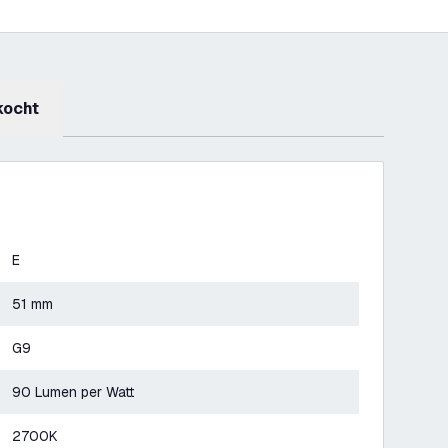
kocht
E
51 mm
G9
90 Lumen per Watt
2700K