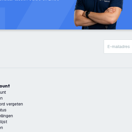
count
unt
en
rd vergeten
atus
llingen
ijst
en