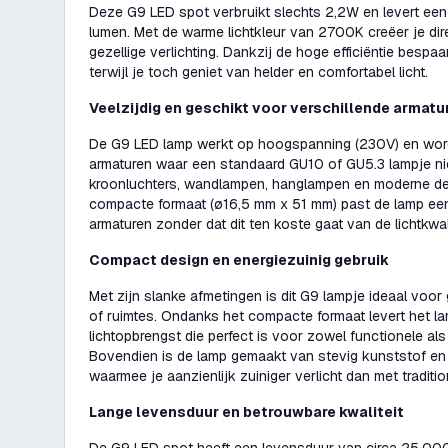
Deze G9 LED spot verbruikt slechts 2,2W en levert ee
lumen. Met de warme lichtkleur van 2700K creëer je dir
gezellige verlichting. Dankzij de hoge efficiëntie bespaa
terwijl je toch geniet van helder en comfortabel licht.
Veelzijdig en geschikt voor verschillende armatu
De G9 LED lamp werkt op hoogspanning (230V) en word
armaturen waar een standaard GU10 of GU5.3 lampje nie
kroonluchters, wandlampen, hanglampen en moderne de
compacte formaat (ø16,5 mm x 51 mm) past de lamp eenvo
armaturen zonder dat dit ten koste gaat van de lichtkwali
Compact design en energiezuinig gebruik
Met zijn slanke afmetingen is dit G9 lampje ideaal voor 
of ruimtes. Ondanks het compacte formaat levert het l
lichtopbrengst die perfect is voor zowel functionele al
Bovendien is de lamp gemaakt van stevig kunststof en va
waarmee je aanzienlijk zuiniger verlicht dan met tradit
Lange levensduur en betrouwbare kwaliteit