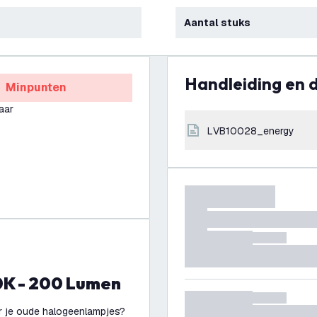
Aantal stuks
Handleiding en
Minpunten
aar
LVB10028_energy
0K - 200 Lumen
r je oude halogeenlampjes?