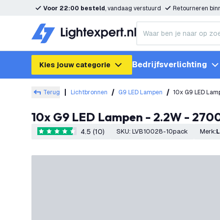
Voor 22:00 besteld
, vandaag verstuurd
Retourneren bi
Bedrijfsverlichting
Kies jouw categorie
Terug
Lichtbronnen
G9 LED Lampen
10x G9 LED Lam
10x G9 LED Lampen - 2.2W - 270
4.5 (10)
SKU
:
LVB10028-10pack
Merk
:
4.5 score sterren