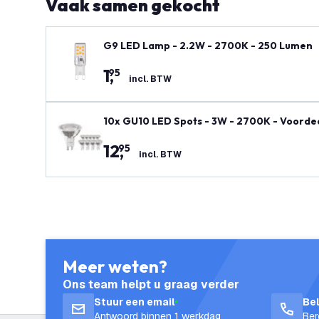
Vaak samen gekocht
G9 LED Lamp - 2.2W - 2700K - 250 Lumen
1
,
95
incl. BTW
10x GU10 LED Spots - 3W - 2700K - Voorde
12
,
95
incl. BTW
Meer weten?
Ons team helpt u graag verder
Stuur een email
Be
Antwoord binnen 1 werkdag
Ber