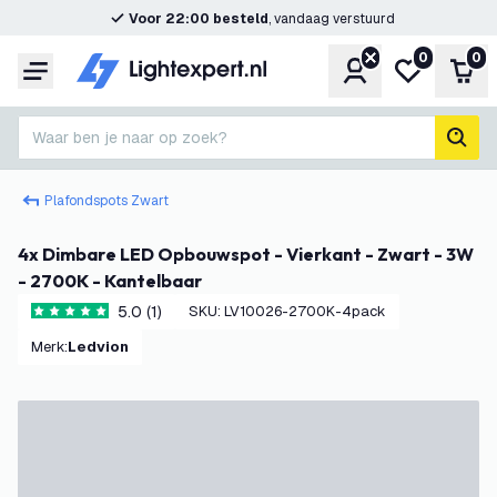
Voor 22:00 besteld
, vandaag verstuurd
0
0
Account
Mijn verlangl
Win
Menu
Waar ben je naar op zoek?
zoek
Plafondspots Zwart
4x Dimbare LED Opbouwspot - Vierkant - Zwart - 3W
- 2700K - Kantelbaar
5.0 (1)
SKU
:
LV10026-2700K-4pack
5 score sterren
Merk
:
Ledvion