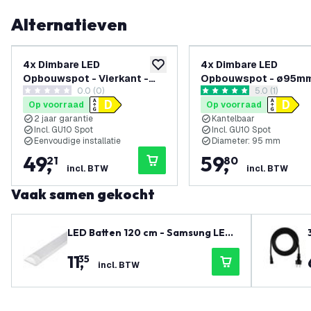
Alternatieven
4x Dimbare LED
4x Dimbare LED
toevoegen aan verlanglijst
Opbouwspot - Vierkant -
Opbouwspot - ø95mm
0.0 (0)
reviews draw
5.0 (1)
Wit - 3W - 2700K -
Rond - Zwart - 3W - 2
0 score sterren
5 score sterren
Op voorraad
Op voorraad
Kantelbaar
Kantelbaar
2 jaar garantie
Kantelbaar
Incl. GU10 Spot
Incl. GU10 Spot
Eenvoudige installatie
Diameter: 95 mm
49
,
59
,
21
80
incl. BTW
incl. BTW
Vaak samen gekocht
LED Batten 120 cm - Samsung LED
Chips - 30W - 140lm/W - 6500K - 5
11
,
35
Jaar Garantie
incl. BTW