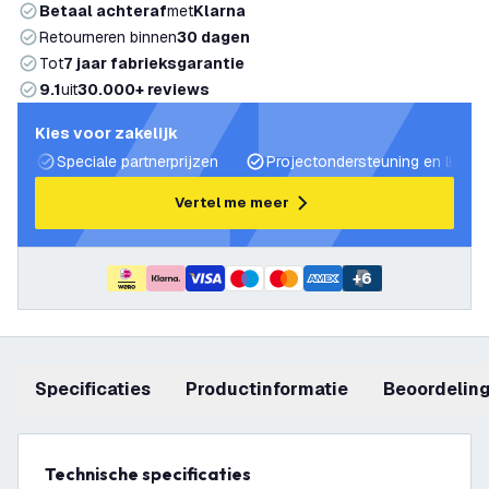
Betaal achteraf
met
Klarna
Retourneren binnen
30 dagen
Tot
7 jaar fabrieksgarantie
9.1
uit
30.000+ reviews
Kies voor zakelijk
Speciale partnerprijzen
Projectondersteuning en lichtp
Vertel me meer
+
6
Specificaties
productinformatie
beoordelin
Technische specificaties