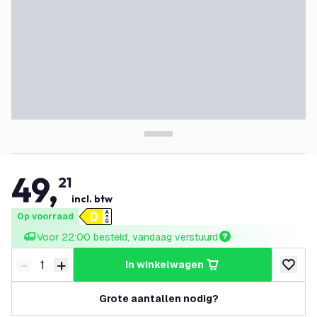
49
,
21
incl. btw
Op voorraad
Voor 22:00 besteld, vandaag verstuurd
-
+
in winkelwagen
Verminder hoeveelheid
Verhoog hoeveelheid
toevoeg
Grote aantallen nodig?