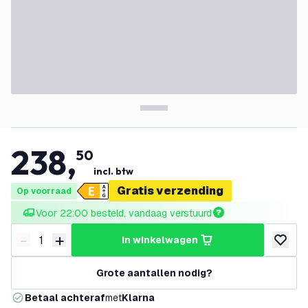
238
,
50
incl. btw
Gratis verzending
Op voorraad
Voor 22:00 besteld, vandaag verstuurd
-
+
in winkelwagen
Verminder hoeveelheid
Verhoog hoeveelheid
toevoeg
Grote aantallen nodig?
Betaal achteraf
met
Klarna