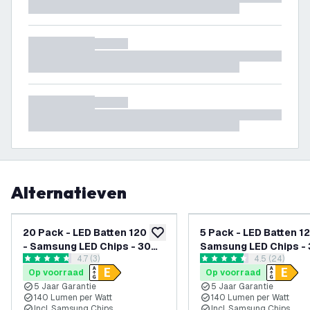
Alternatieven
20 Pack - LED Batten 120 cm
5 Pack - LED Batten 1
toevoegen aan verlanglijst
- Samsung LED Chips - 30W
Samsung LED Chips -
reviews drawer openen
4.7 (3)
reviews dra
4.5 (24)
- 140lm/W - 6500K - 5 Jaar
140lm/W - 4000K - 5 
4.7 score sterren
4.5 score sterren
Op voorraad
Op voorraad
Garantie
Garantie
5 Jaar Garantie
5 Jaar Garantie
140 Lumen per Watt
140 Lumen per Watt
Incl. Samsung Chips
Incl. Samsung Chips