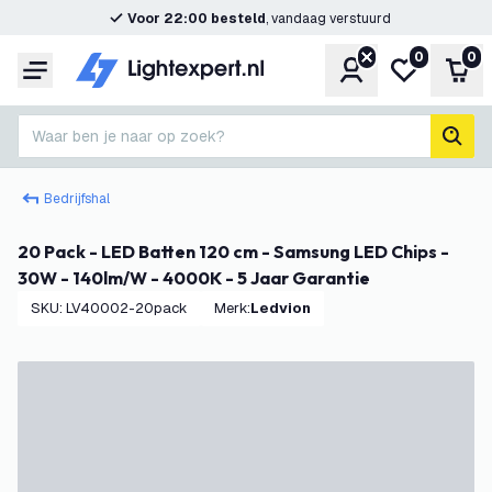
Voor 22:00 besteld
, vandaag verstuurd
0
0
Account
Mijn verlangl
Win
Menu
Waar ben je naar op zoek?
zoek
Bedrijfshal
20 Pack - LED Batten 120 cm - Samsung LED Chips -
30W - 140lm/W - 4000K - 5 Jaar Garantie
SKU
:
LV40002-20pack
Merk
:
Ledvion