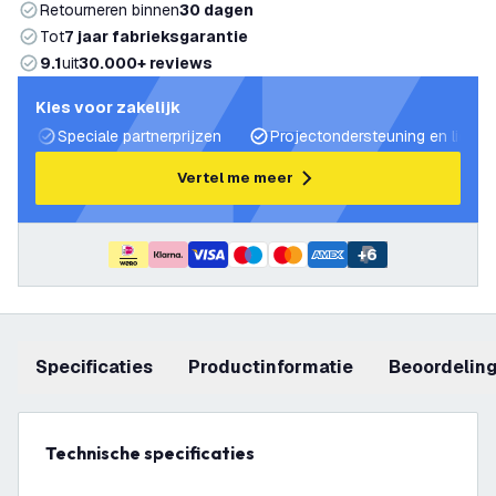
Retourneren binnen
30 dagen
Tot
7 jaar fabrieksgarantie
9.1
uit
30.000+ reviews
Kies voor zakelijk
Speciale partnerprijzen
Projectondersteuning en lichtp
Vertel me meer
+
6
Specificaties
productinformatie
beoordelin
Technische specificaties