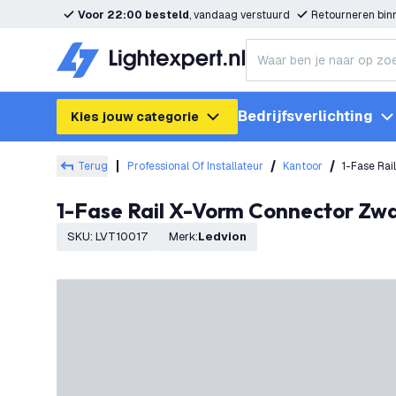
Voor 22:00 besteld
, vandaag verstuurd
Retourneren bi
Bedrijfsverlichting
Kies jouw categorie
Terug
Professional Of Installateur
Kantoor
1-Fase Ra
1-Fase Rail X-Vorm Connector Zw
SKU
:
LVT10017
Merk
:
Ledvion