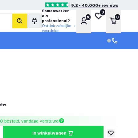
9.2 • 40.000+ reviews
4.6 score sterren
Samenwerken
0
Mijn verlanglijst
als
0
Account
Winkelwa
professional?
zoeken
Ontdek zakelijke
voordelen
klantenservic
Klantenservi
 btw
0 besteld, vandaag verstuurd
in winkelwagen
hoeveelheid
erhoog hoeveelheid
toevoegen aan v