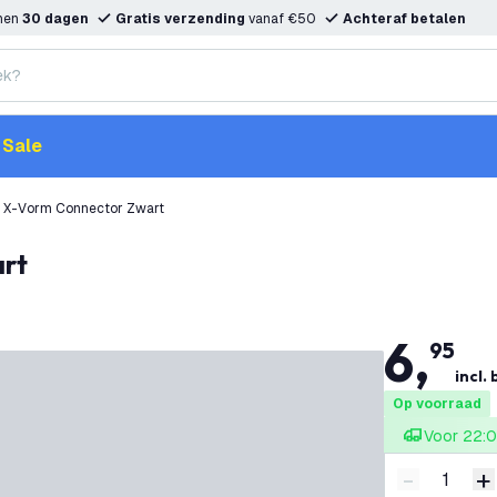
nnen
30 dagen
Gratis verzending
vanaf €50
Achteraf betalen
Sale
il X-Vorm Connector Zwart
art
6
,
95
incl.
Op voorraad
Voor 22:0
-
+
Verminder 
V