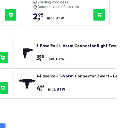
Voeding voor de rail
V
Geschikt voor 1-Fase rails
G
2
,
2
95
incl. BTW
1-Fase Rail L-Vorm Connector Right Zwart
3
,
95
incl. BTW
1-Fase Rail T-Vorm Connector Zwart - Left-1
4
,
95
incl. BTW