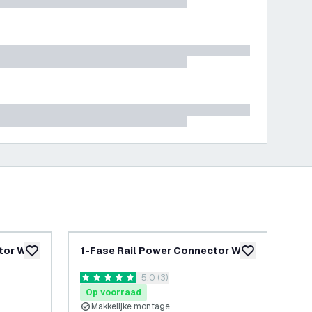
tor Wit
1-Fase Rail Power Connector Wit
1-
toevoegen aan verlanglijst
toevoegen aan v
Zw
openen
reviews drawer openen
5.0 (3)
5 score sterren
5 sc
Op voorraad
Op
Makkelijke montage
M