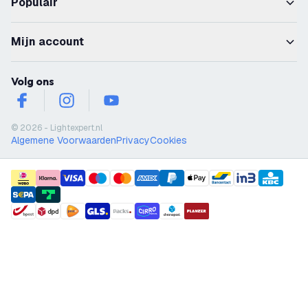
Populair
Mijn account
Volg ons
facebook
instagram
youtube
© 2026 - Lightexpert.nl
Algemene Voorwaarden
Privacy
Cookies
payment methods
shipment methods