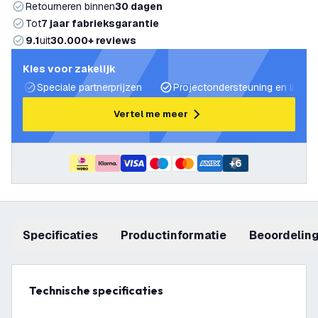
Retourneren binnen
30 dagen
Tot
7 jaar fabrieksgarantie
9.1
uit
30.000+ reviews
Kies voor zakelijk
Speciale partnerprijzen
Projectondersteuning en lichtp
Vertel me meer
+
6
Specificaties
productinformatie
beoordelin
Technische specificaties