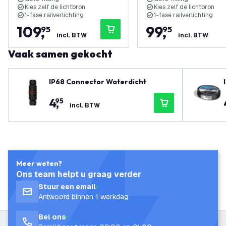
Kies zelf de lichtbron
Kies zelf de lichtbron
1-fase railverlichting
1-fase railverlichting
109
,
99
,
95
95
incl. BTW
incl. BTW
Vaak samen gekocht
IP68 Connector Waterdicht
4
,
95
incl. BTW
Meer weten?
Ons team helpt u graag verder
Stuur een email
Antwoord binnen 1 werkdag
Bel ons