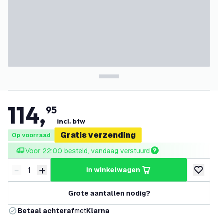
114
,
95
incl. btw
Gratis verzending
Op voorraad
Voor 22:00 besteld, vandaag verstuurd
-
+
in winkelwagen
Verminder hoeveelheid
Verhoog hoeveelheid
toevoeg
Grote aantallen nodig?
Betaal achteraf
met
Klarna