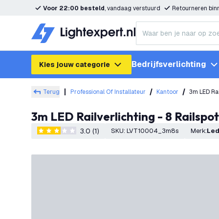
Voor 22:00 besteld
, vandaag verstuurd
Retourneren bi
Bedrijfsverlichting
Kies jouw categorie
Terug
Professional Of Installateur
Kantoor
3m LED Rai
3m LED Railverlichting - 8 Railsp
3.0 (1)
SKU
:
LVT10004_3m8s
Merk
:
Le
3 score sterren