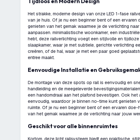
Tijdloos en Modern Design
Het strakke, moderne design van onze LED 1-fase railverl
van je huis. Of je nu een beginner bent of een ervaren d
genieten van het gemak waarmee je de verlichting naa
aanpassen. minimalistische woonkamer, een industriële 
hebt, deze railverlichting voegt een stijlvolle en tijdloz
slaapkamer, waar je met subtiele, gerichte verlichting 
creëren, of de hal, waar je met een paar goed geplaats
entree maakt.
Eenvoudige Installatie en Gebruiksgema
De montage van deze spots op rail is eenvoudig en snel
handleiding en de meegeleverde bevestigingsmaterialen 
een handomdraai aan het plafond bevestigen. Ook het a
eenvoudig, waardoor je binnen no-time kunt genieten va
ruimte. Of je nu een beginner bent of een ervaren doe-h
van het gemak waarmee je de verlichting naar jouw w
Geschikt voor alle binnenruimtes
Kortom, deze licht railsysteem biedt een praktische, stij