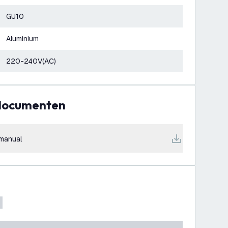
GU10
Aluminium
220-240V(AC)
 documenten
manual