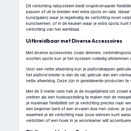
Dit verlichting railsysteem biedt ongeëvenaarde flexibili
passen of uit te breiden met extra spots en rails. Ideaa
kunstgalerij waar je regelmatig de verlichting moet ver
kunstwerken, of in de keuken waar je extra spots kunt
verlichting van het werkblad.
Uitbreidbaar met Diverse Accessoires
Met diverse accessoires zoals dimmers, verbindingsstu
soorten spots kun je het systeem volledig afstemmen
Voor een nette afwerking kun je plafondkappen gebruike
het plafond breder is dan de rail, gebruik dan een vierk
nette afwerking. Deze zijn in gerelateerde producten te 
Met de 3-meter sets heb je de mogelijkheid om zowel ee
creëren als een hoekopstelling te maken met de meegel
je maximale flexibiliteit om je verlichting precies naar w
een beginner bent of een ervaren doe-het-zelver, je zu
waarmee je de verlichting naar jouw wensen kunt aanpa
verlichten of een hoek in je woonkamer wilt accentuere