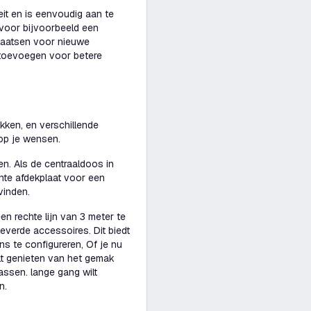
teit en is eenvoudig aan te
l voor bijvoorbeeld een
plaatsen voor nieuwe
 toevoegen voor betere
kken, en verschillende
 op je wensen.
n. Als de centraaldoos in
ante afdekplaat voor een
vinden.
n rechte lijn van 3 meter te
everde accessoires. Dit biedt
ens te configureren, Of je nu
lt genieten van het gemak
ssen. lange gang wilt
n.