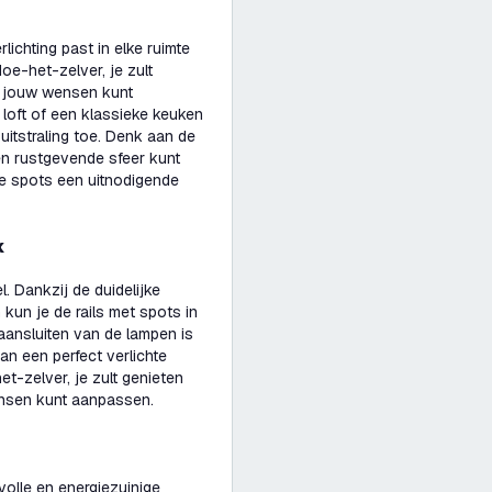
ichting past in elke ruimte
oe-het-zelver, je zult
r jouw wensen kunt
loft of een klassieke keuken
e uitstraling toe. Denk aan de
een rustgevende sfeer kunt
te spots een uitnodigende
k
. Dankzij de duidelijke
kun je de rails met spots in
ansluiten van de lampen is
n een perfect verlichte
et-zelver, je zult genieten
ensen kunt aanpassen.
lvolle en energiezuinige