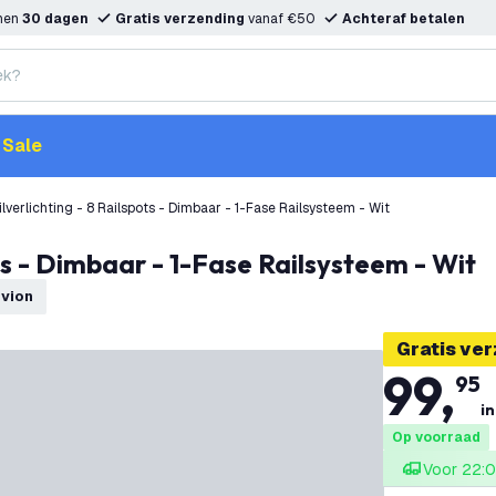
nnen
30 dagen
Gratis verzending
vanaf €50
Achteraf betalen
Sale
lverlichting - 8 Railspots - Dimbaar - 1-Fase Railsysteem - Wit
ots - Dimbaar - 1-Fase Railsysteem - Wit
dvion
Gratis ve
99
,
95
in
Op voorraad
Voor 22:0