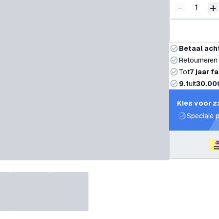
-
+
Verminder 
V
Betaal ach
Retourneren
Tot
7 jaar f
9.1
uit
30.00
Kies voor z
Speciale p