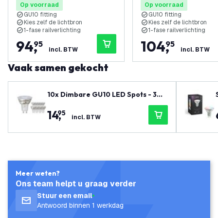
Op voorraad
Op voorraad
GU10 fitting
GU10 fitting
Kies zelf de lichtbron
Kies zelf de lichtbron
1-fase railverlichting
1-fase railverlichting
94
,
104
,
95
95
incl. BTW
incl. BTW
Vaak samen gekocht
10x Dimbare GU10 LED Spots - 3W
- 2700K - Voordeelverpakking
14
,
95
incl. BTW
Meer weten?
Ons team helpt u graag verder
Stuur een email
Antwoord binnen 1 werkdag