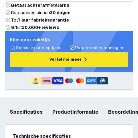
Betaal achteraf
met
Klarna
Retourneren binnen
30 dagen
Tot
7 jaar fabrieksgarantie
9.1
uit
30.000+ reviews
Kies voor zakelijk
Speciale partnerprijzen
Projectondersteuning en lichtp
Vertel me meer
+
6
Specificaties
productinformatie
beoordelin
Technische specificaties