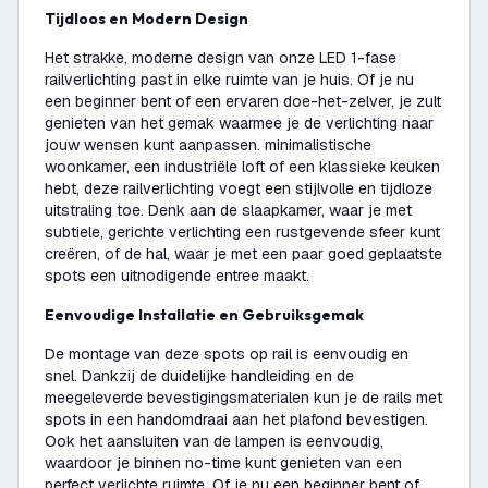
Tijdloos en Modern Design
Het strakke, moderne design van onze LED 1-fase
railverlichting past in elke ruimte van je huis. Of je nu
een beginner bent of een ervaren doe-het-zelver, je zult
genieten van het gemak waarmee je de verlichting naar
jouw wensen kunt aanpassen. minimalistische
woonkamer, een industriële loft of een klassieke keuken
hebt, deze railverlichting voegt een stijlvolle en tijdloze
uitstraling toe. Denk aan de slaapkamer, waar je met
subtiele, gerichte verlichting een rustgevende sfeer kunt
creëren, of de hal, waar je met een paar goed geplaatste
spots een uitnodigende entree maakt.
Eenvoudige Installatie en Gebruiksgemak
De montage van deze spots op rail is eenvoudig en
snel. Dankzij de duidelijke handleiding en de
meegeleverde bevestigingsmaterialen kun je de rails met
spots in een handomdraai aan het plafond bevestigen.
Ook het aansluiten van de lampen is eenvoudig,
waardoor je binnen no-time kunt genieten van een
perfect verlichte ruimte. Of je nu een beginner bent of