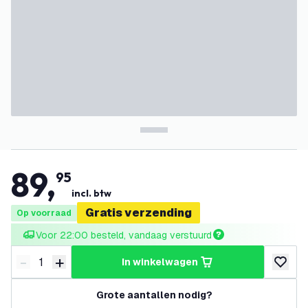
89
,
95
incl. btw
Gratis verzending
Op voorraad
Voor 22:00 besteld, vandaag verstuurd
-
+
in winkelwagen
Verminder hoeveelheid
Verhoog hoeveelheid
toevoeg
Grote aantallen nodig?