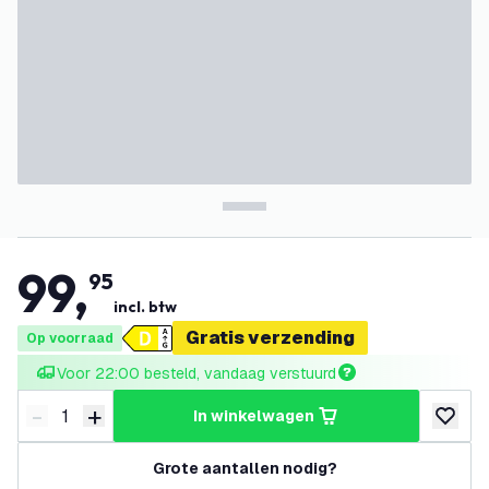
99
,
95
incl. btw
Gratis verzending
Op voorraad
Voor 22:00 besteld, vandaag verstuurd
-
+
in winkelwagen
Verminder hoeveelheid
Verhoog hoeveelheid
toevoeg
Grote aantallen nodig?