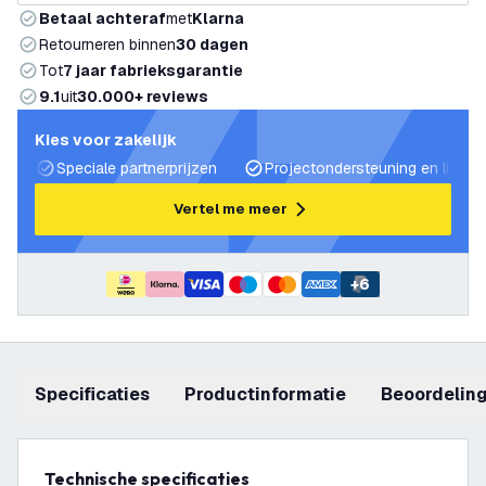
Betaal achteraf
met
Klarna
Retourneren binnen
30 dagen
Tot
7 jaar fabrieksgarantie
9.1
uit
30.000+ reviews
Kies voor zakelijk
Speciale partnerprijzen
Projectondersteuning en lichtp
Vertel me meer
+
6
Specificaties
productinformatie
beoordelin
Technische specificaties