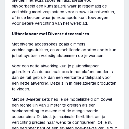
breiden met extra spots en rails. Ideaal voor
bijvoorbeeld een kunstgalerij waar je regelmatig de
verlichting moet verplaatsen voor nieuwe kunstwerken,
of in de keuken waar je extra spots kunt toevoegen
voor betere verlichting van het werkblad.
Uitbreidbaar met Diverse Accessoires
Met diverse accessoires zoals dimmers,
verbindingsstukken, en verschillende soorten spots kun
je het systeem volledig afstemmen op je wensen.
Voor een nette afwerking kun je plafondkappen
gebruiken. Als de centraaldoos in het plafond breder is
dan de rail, gebruik dan een vierkante afdekplaat voor
een nette afwerking. Deze zijn in gerelateerde producten
te vinden.
Met de 3-meter sets heb je de mogelijkheid om zowel
een rechte lijn van 3 meter te creëren als een
hoekopstelling te maken met de meegeleverde
accessoires. Dit biedt je maximale flexibiliteit om je
verlichting precies naar wens te configureren, Of je nu
een beginner bent of een ervaren doe-het-zelver, je zult