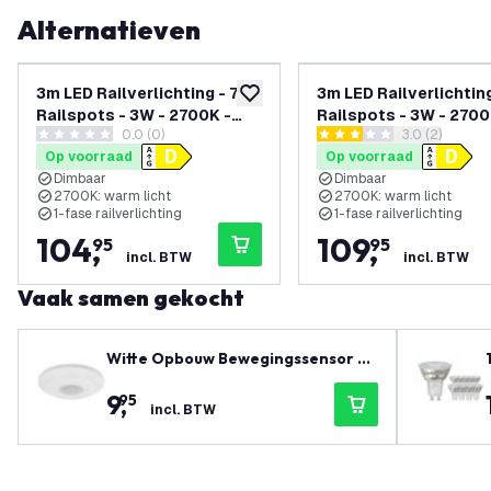
Alternatieven
3m LED Railverlichting - 7
3m LED Railverlichting
toevoegen aan verlanglijst
Railspots - 3W - 2700K -
Railspots - 3W - 2700
0.0 (0)
reviews draw
3.0 (2)
Dimbaar - 1-Fase
Dimbaar - 1-Fase
0 score sterren
3 score sterren
Op voorraad
Op voorraad
Railsysteem - Wit
Railsysteem - Zwart
Dimbaar
Dimbaar
2700K: warm licht
2700K: warm licht
1-fase railverlichting
1-fase railverlichting
104
,
109
,
95
95
incl. BTW
incl. BTW
Vaak samen gekocht
Witte Opbouw Bewegingssensor 36
0° Met Schemerschakelaar 8M Ber
9
,
95
eik
incl. BTW