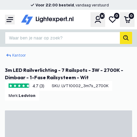
Voor 22:00 besteld
, vandaag verstuurd
0
0
Account
Mijn verlangl
Win
Menu
Waar ben je naar op zoek?
zoek
Kantoor
3m LED Railverlichting - 7 Railspots - 3W - 2700K -
Dimbaar - 1-Fase Railsysteem - Wit
4.7 (3)
SKU
:
LVT10002_3m7s_2700K
4.7 score sterren
Merk
:
Ledvion