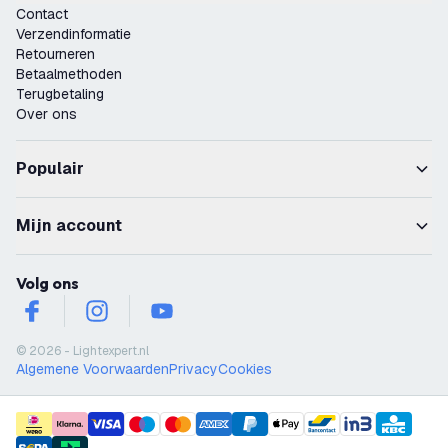
Contact
Verzendinformatie
Retourneren
Betaalmethoden
Terugbetaling
Over ons
Populair
Mijn account
Volg ons
facebook
instagram
youtube
© 2026 - Lightexpert.nl
Algemene Voorwaarden
Privacy
Cookies
payment methods