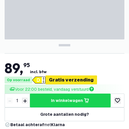
89
,
95
incl. btw
Gratis verzending
Op voorraad
Voor 22:00 besteld, vandaag verstuurd
-
+
in winkelwagen
Verminder hoeveelheid
Verhoog hoeveelheid
toevoeg
Grote aantallen nodig?
Betaal achteraf
met
Klarna