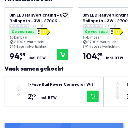
3m LED Railverlichting - 6
3m LED Railverlichting
toevoegen aan verlanglijst
Railspots - 3W - 2700K -
Railspots - 3W - 2700
0.0 (0)
0.0 (0)
Dimbaar - 1-Fase
Dimbaar - 1-Fase
0 score sterren
0 score sterren
Op voorraad
Op voorraad
Railsysteem - Wit
Railsysteem - Zwart
Dimbaar
Dimbaar
2700K: warm licht
2700K: warm licht
1-fase railverlichting
1-fase railverlichting
94
,
104
,
95
95
incl. BTW
incl. BTW
Vaak samen gekocht
1-Fase Rail Power Connector Wit
2
,
95
incl. BTW