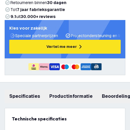
Retourneren binnen
30 dagen
Tot
7 jaar fabrieksgarantie
9.1
uit
30.000+ reviews
Kies voor zakelijk
Speciale partnerprijzen
Projectondersteuning en lichtp
Vertel me meer
+
6
Specificaties
productinformatie
beoordelin
Technische specificaties