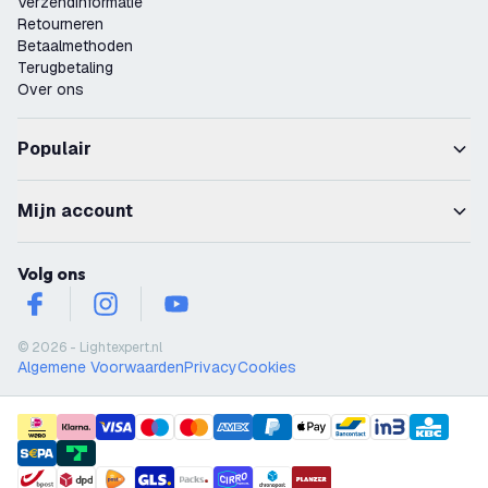
Verzendinformatie
Retourneren
Betaalmethoden
Terugbetaling
Over ons
Populair
Mijn account
Volg ons
facebook
instagram
youtube
© 2026 - Lightexpert.nl
Algemene Voorwaarden
Privacy
Cookies
payment methods