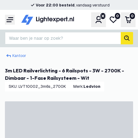
Voor 22:00 besteld
, vandaag verstuurd
0
0
Account
Mijn verlangl
Win
Menu
Waar ben je naar op zoek?
zoek
Kantoor
3m LED Railverlichting - 6 Railspots - 3W - 2700K -
Dimbaar - 1-Fase Railsysteem - Wit
SKU
:
LVT10002_3m6s_2700K
Merk
:
Ledvion