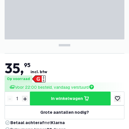
35
,
95
incl. btw
Op voorraad
Voor 22:00 besteld, vandaag verstuurd
-
+
in winkelwagen
Verminder hoeveelheid
Verhoog hoeveelheid
toevoeg
Grote aantallen nodig?
Betaal achteraf
met
Klarna