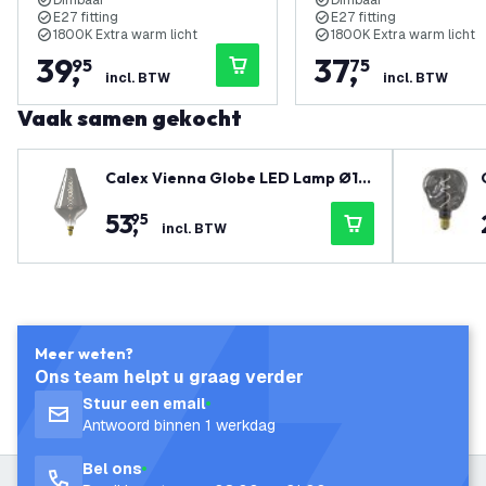
Dimbaar
Dimbaar
E27 fitting
E27 fitting
1800K Extra warm licht
1800K Extra warm licht
39
,
37
,
95
75
incl. BTW
incl. BTW
Vaak samen gekocht
Calex Vienna Globe LED Lamp Ø18
8 - E27 - 80 Lm - Titanium
53
,
95
incl. BTW
Meer weten?
Ons team helpt u graag verder
Stuur een email
Antwoord binnen 1 werkdag
Bel ons