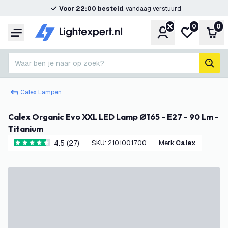
Voor 22:00 besteld
, vandaag verstuurd
0
0
Account
Mijn verlangl
Win
Menu
Waar ben je naar op zoek?
zoek
Calex Lampen
Calex Organic Evo XXL LED Lamp Ø165 - E27 - 90 Lm -
Titanium
4.5 (27)
SKU
:
2101001700
Merk
:
Calex
4.5 score sterren