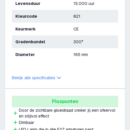
Levensduur
15.000 uur
Kleurcode
821
Keurmerk
CE
Gradenbundel
300°
Diameter
165 mm
Bekijk alle specificaties
Pluspunten
Door de zichtbare gloeidraad creëer jij een sfeervol
en stijlvol effect
Dimbaar
LED Lamp die in alle E27 armaturen past