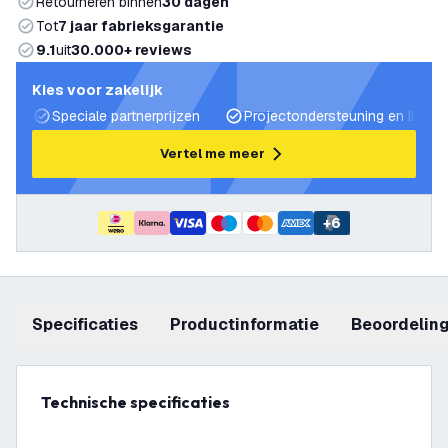
Retourneren binnen
30 dagen
Tot
7 jaar fabrieksgarantie
9.1
uit
30.000+ reviews
Kies voor zakelijk
Speciale partnerprijzen
Projectondersteuning en lichtp
Vertel me meer
+
6
Specificaties
productinformatie
beoordelin
Technische specificaties