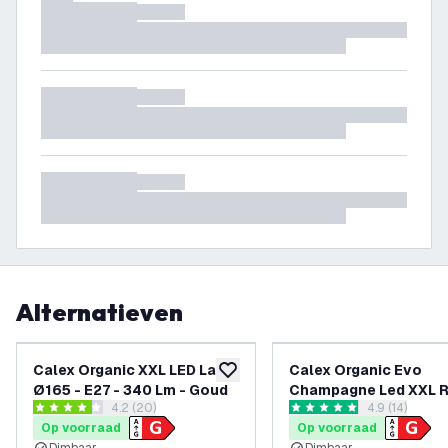
Alternatieven
Calex Organic XXL LED Lamp
Calex Organic Evo
toevoegen aan verlanglijst
Ø165 - E27 - 340 Lm - Goud
Champagne Led XXL 
reviews drawer openen
4.2 (20)
reviews draw
4.9 (14)
220-240V 100LM 6W 
4.2 score sterren
4.9 score sterren
Op voorraad
Op voorraad
E27 dimmable