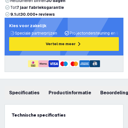
Retourneren binnen
30 dagen
Tot
7 jaar fabrieksgarantie
9.1
uit
30.000+ reviews
Kies voor zakelijk
Speciale partnerprijzen
Projectondersteuning en lichtp
Vertel me meer
+
6
Specificaties
productinformatie
beoordelin
Technische specificaties