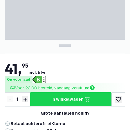
41
,
95
incl. btw
Op voorraad
Voor 22:00 besteld, vandaag verstuurd
-
+
in winkelwagen
Verminder hoeveelheid
Verhoog hoeveelheid
toevoeg
Grote aantallen nodig?
Betaal achteraf
met
Klarna