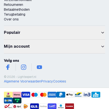
Retourneren
Betaalmethoden
Terugbetaling
Over ons
Populair
Mijn account
Volg ons
facebook
instagram
youtube
© 2026 - Lightexpert.nl
Algemene Voorwaarden
Privacy
Cookies
payment methods
shipment methods