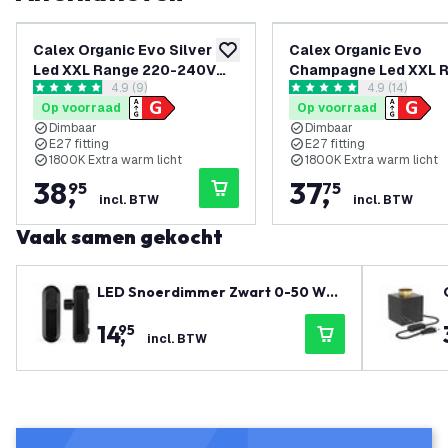
Calex Organic Evo Silver
Calex Organic Evo
toevoegen aan verlanglijst
Led XXL Range 220-240V
Champagne Led XXL 
reviews drawer openen
4.9 (9)
reviews draw
4.9 (14)
160LM 6W 1800K E27
220-240V 100LM 6W 
4.9 score sterren
4.9 score sterren
Op voorraad
Op voorraad
dimmable.
E27 dimmable
Dimbaar
Dimbaar
E27 fitting
E27 fitting
1800K Extra warm licht
1800K Extra warm licht
38
,
37
,
95
75
incl. BTW
incl. BTW
Vaak samen gekocht
LED Snoerdimmer Zwart 0-50 Wa
tt 220-240V - Fase Afsnijding
14
,
95
incl. BTW