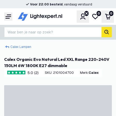
Voor 22:00 besteld
, vandaag verstuurd
0
0
Account
Mijn verlangl
Win
Menu
Waar ben je naar op zoek?
zoek
Calex Lampen
Calex Organic Evo Natural Led XXL Range 220-240V
150LM 6W 1800K E27 dimmable
5.0 (2)
SKU
:
2101004700
Merk
:
Calex
5 score sterren