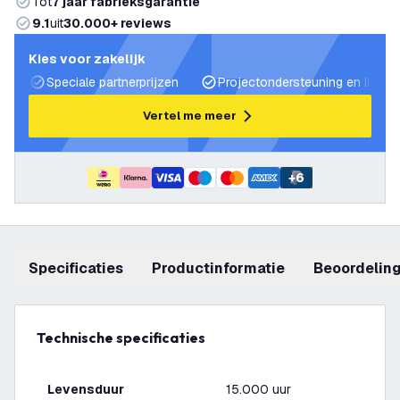
Tot
7 jaar fabrieksgarantie
9.1
uit
30.000+ reviews
Kies voor zakelijk
Speciale partnerprijzen
Projectondersteuning en lichtp
Vertel me meer
+
6
Specificaties
productinformatie
beoordelin
Technische specificaties
Levensduur
15.000 uur