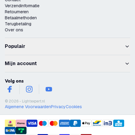
Verzendinformatie
Retourneren
Betaalmethoden
Terugbetaling
Over ons
Populair
Mijn account
Volg ons
facebook
instagram
youtube
© 2026 - Lightexpert.nl
Algemene Voorwaarden
Privacy
Cookies
payment methods