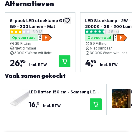
Alternatieven
6-pack LED steeklamp Ø13 -
LED Steeklamp - 2W -
toevoegen aan verlanglijst
G9 - 200 Lumen - Mat
3000K - G9 - 200 Lum
reviews drawer openen
3.0 (2)
reviews draw
4.5 (4)
Mat
3 score sterren
4.5 score sterren
Op voorraad
Op voorraad
G9 Fitting
G9 Fitting
Niet dimbaar
Niet dimbaar
3000K Warm wit licht
3000K Warm wit licht
26
,
4
,
95
95
incl. BTW
incl. BTW
Vaak samen gekocht
LED Batten 150 cm - Samsung LED
Chips - 40W - 140lm/W - 4000K - 5
16
,
10
Jaar Garantie
incl. BTW