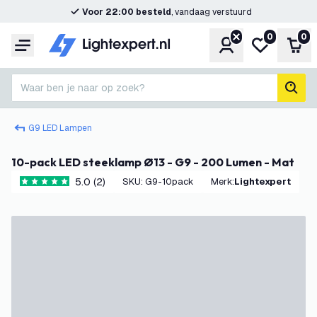
Voor 22:00 besteld
, vandaag verstuurd
0
0
Account
Mijn verlangl
Win
Menu
Waar ben je naar op zoek?
zoek
G9 LED Lampen
10-pack LED steeklamp Ø13 - G9 - 200 Lumen - Mat
5.0 (2)
SKU
:
G9-10pack
Merk
:
Lightexpert
5 score sterren