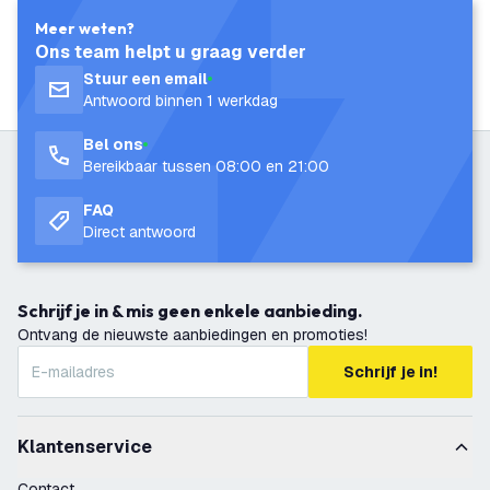
Meer weten?
Ons team helpt u graag verder
Stuur een email
Antwoord binnen 1 werkdag
Bel ons
Bereikbaar tussen 08:00 en 21:00
FAQ
Direct antwoord
Schrijf je in & mis geen enkele aanbieding.
Ontvang de nieuwste aanbiedingen en promoties!
Schrijf je in!
Klantenservice
Contact