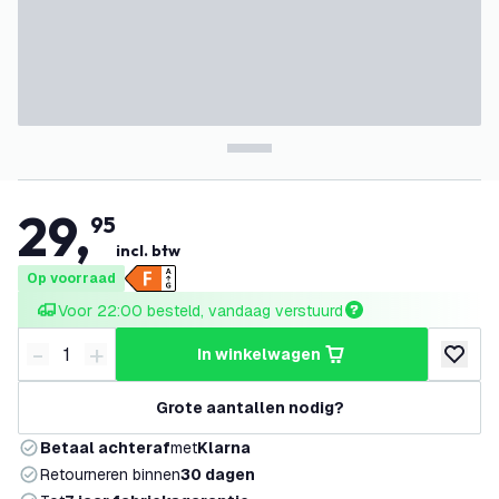
29
,
95
incl. btw
Op voorraad
Voor 22:00 besteld, vandaag verstuurd
-
+
in winkelwagen
Verminder hoeveelheid
Verhoog hoeveelheid
toevoeg
Grote aantallen nodig?
Betaal achteraf
met
Klarna
Retourneren binnen
30 dagen