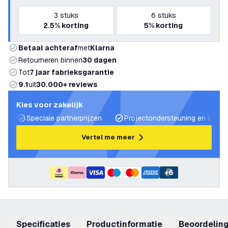
3
stuks
6
stuks
2.5%
korting
5%
korting
Betaal achteraf
met
Klarna
Retourneren binnen
30 dagen
Tot
7 jaar fabrieksgarantie
9.1
uit
30.000+ reviews
Kies voor zakelijk
Speciale partnerprijzen
Projectondersteuning en lichtp
Vertel me meer
+
6
Specificaties
productinformatie
beoordelin