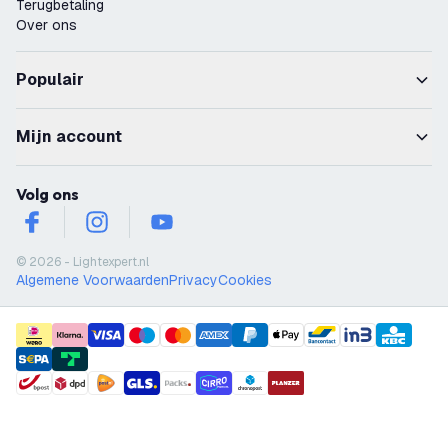
Terugbetaling
Over ons
Populair
Mijn account
Volg ons
facebook
instagram
youtube
© 2026 - Lightexpert.nl
Algemene Voorwaarden
Privacy
Cookies
payment methods
shipment methods