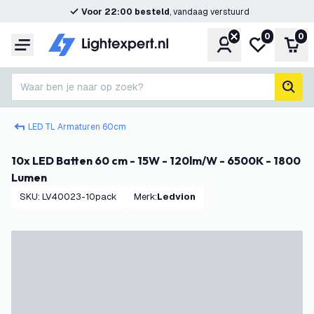
Voor 22:00 besteld
, vandaag verstuurd
0
0
Account
Mijn verlangl
Win
Menu
Waar ben je naar op zoek?
zoek
LED TL Armaturen 60cm
10x LED Batten 60 cm - 15W - 120lm/W - 6500K - 1800
Lumen
SKU
:
LV40023-10pack
Merk
:
Ledvion