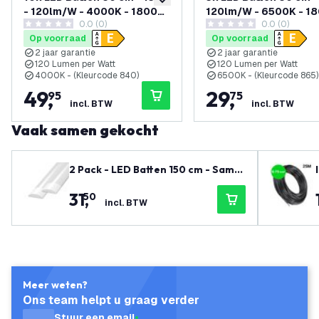
toevoegen aan verlanglijst
- 120lm/W - 4000K - 1800
120lm/W - 6500K - 1
0.0 (0)
0.0 (0)
Lumen
Lumen
0 score sterren
0 score sterren
Op voorraad
Op voorraad
2 jaar garantie
2 jaar garantie
120 Lumen per Watt
120 Lumen per Watt
4000K - (Kleurcode 840)
6500K - (Kleurcode 865)
49
,
29
,
95
75
incl. BTW
incl. BTW
Vaak samen gekocht
2 Pack - LED Batten 150 cm - Samsu
ng LED Chips - 40W - 140lm/W - 40
31
,
50
00K - 5 Jaar Garantie
incl. BTW
Meer weten?
Ons team helpt u graag verder
Stuur een email