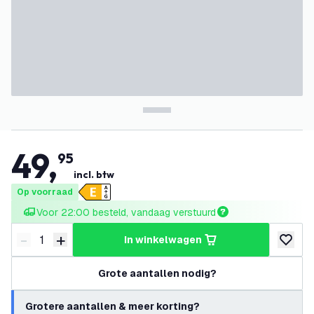
49
,
95
incl. btw
Op voorraad
Voor 22:00 besteld, vandaag verstuurd
-
+
in winkelwagen
Verminder hoeveelheid
Verhoog hoeveelheid
toevoeg
Grote aantallen nodig?
Grotere aantallen & meer korting?