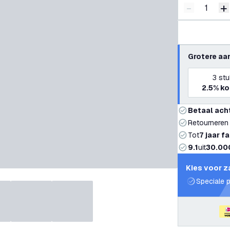
-
+
Verminder 
V
Grotere aa
3
stu
2.5%
ko
Betaal ach
Retourneren
Tot
7 jaar f
9.1
uit
30.00
Kies voor z
Speciale p