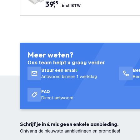
39
,
95
incl. BTW
Meer weten?
Ons team helpt u graag verder
Stuur een email
Be
Antwoord binnen 1 werkdag
Ber
FAQ
Direct antwoord
Schrijf je in & mis geen enkele aanbieding.
Ontvang de nieuwste aanbiedingen en promoties!