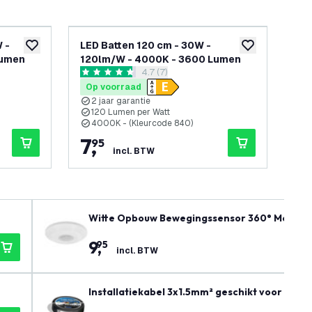
 -
LED Batten 120 cm - 30W -
5x 
toevoegen aan verlanglijst
toevoegen aan v
Lumen
120lm/W - 4000K - 3600 Lumen
12
openen
reviews drawer openen
4.7 (7)
4.7 score sterren
4.3 
Op voorraad
Op
2 jaar garantie
2
120 Lumen per Watt
1
4000K - (Kleurcode 840)
6
7
,
3
95
incl. BTW
Witte Opbouw Bewegingssensor 360° Met Sc
9
,
95
incl. BTW
Installatiekabel 3x1.5mm² geschikt voor binn