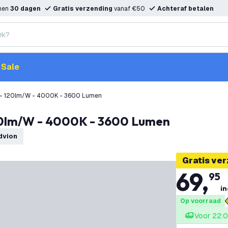
nnen
30 dagen
Gratis verzending
vanaf €50
Achteraf betalen
Sale
W - 120lm/W - 4000K - 3600 Lumen
120lm/W - 4000K - 3600 Lumen
edvion
Gratis ve
69
,
95
in
Op voorraad
Voor 22:0