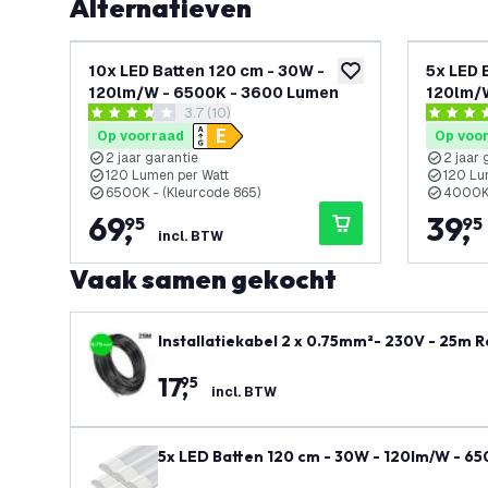
Alternatieven
10x LED Batten 120 cm - 30W -
5x LED 
toevoegen aan verlan
120lm/W - 6500K - 3600 Lumen
120lm/
reviews drawer openen
3.7 (10)
3.7 score sterren
4.1 score 
Op voorraad
Op voo
2 jaar garantie
2 jaar 
120 Lumen per Watt
120 Lu
6500K - (Kleurcode 865)
4000K 
69
,
39
,
95
95
incl. BTW
Vaak samen gekocht
Installatiekabel 2 x 0.75mm²- 230V - 25
17
,
95
incl. BTW
5x LED Batten 120 cm - 30W - 120lm/W - 6