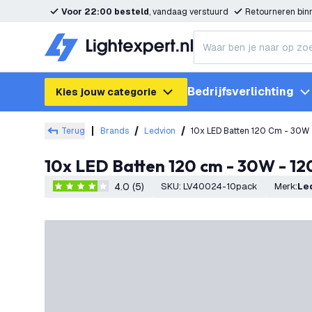
Voor 22:00 besteld
, vandaag verstuurd
Retourneren bi
Bedrijfsverlichting
Kies jouw categorie
Terug
Brands
Ledvion
10x LED Batten 120 Cm - 30
10x LED Batten 120 cm - 30W - 
4.0 (5)
SKU
:
LV40024-10pack
Merk
:
L
4 score sterren