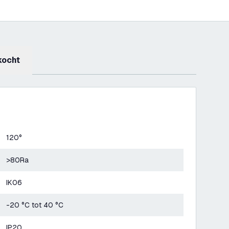
kocht
120°
>80Ra
IK06
-20 °C tot 40 °C
IP20