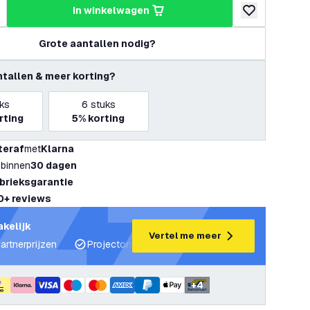
in winkelwagen
hoeveelheid
erhoog hoeveelheid
toevoegen aan v
Grote aantallen nodig?
ntallen & meer korting?
ks
6
stuks
rting
5%
korting
teraf
met
Klarna
 binnen
30 dagen
abrieksgarantie
0+ reviews
akelijk
Vertel me meer
artnerprijzen
Projectondersteuning en lichtplannen
Desku
+
4