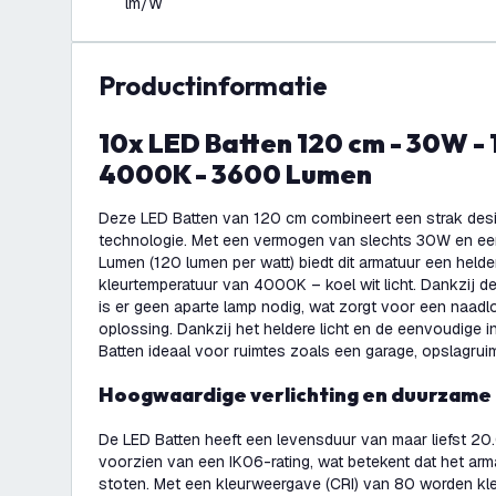
lm/W
productinformatie
10x LED Batten 120 cm - 30W - 120lm/W -
4000K - 3600 Lumen
Deze LED Batten van 120 cm combineert een strak desi
technologie. Met een vermogen van slechts 30W en ee
Lumen (120 lumen per watt) biedt dit armatuur een helder
kleurtemperatuur van 4000K – koel wit licht. Dankzij d
is er geen aparte lamp nodig, wat zorgt voor een naa
oplossing. Dankzij het heldere licht en de eenvoudige i
Batten ideaal voor ruimtes zoals een garage, opslagruim
Hoogwaardige verlichting en duurzame
De LED Batten heeft een levensduur van maar liefst 20
voorzien van een IK06-rating, wat betekent dat het ar
stoten. Met een kleurweergave (CRI) van 80 worden kl