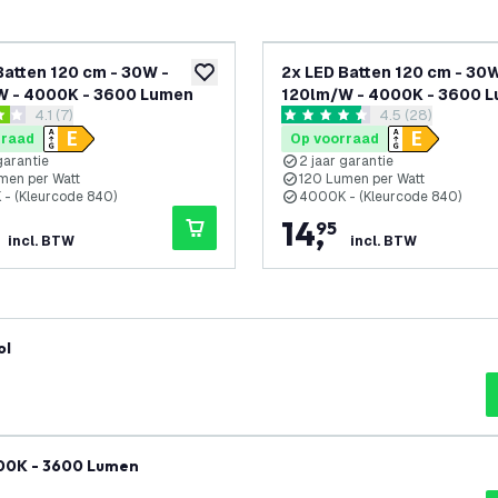
Batten 120 cm - 30W -
2x LED Batten 120 cm - 30W
glijst
toevoegen aan verlanglijst
W - 4000K - 3600 Lumen
120lm/W - 4000K - 3600 
reviews drawer openen
4.1 (7)
reviews drawer 
4.5 (28)
sterren
4.5 score sterren
rraad
Op voorraad
garantie
2 jaar garantie
men per Watt
120 Lumen per Watt
- (Kleurcode 840)
4000K - (Kleurcode 840)
14
,
95
incl. BTW
incl. BTW
m Rol
500K - 3600 Lumen