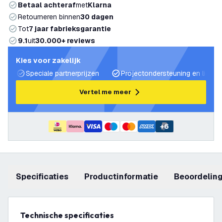
Betaal achteraf
met
Klarna
Retourneren binnen
30 dagen
Tot
7 jaar fabrieksgarantie
9.1
uit
30.000+ reviews
Kies voor zakelijk
Speciale partnerprijzen
Projectondersteuning en lichtp
Vertel me meer
+
6
Specificaties
productinformatie
beoordelin
Technische specificaties