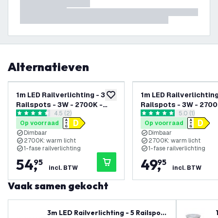
Alternatieven
1m LED Railverlichting - 3
1m LED Railverlichting
toevoegen aan verlanglijst
Railspots - 3W - 2700K -
Railspots - 3W - 2700
reviews drawer openen
4.5 (2)
reviews draw
5.0 (1)
Dimbaar - 1-Fase
Dimbaar - 1-Fase
4.5 score sterren
5 score sterren
Op voorraad
Op voorraad
Railsysteem - Zwart
Railsysteem - Wit
Dimbaar
Dimbaar
2700K: warm licht
2700K: warm licht
1-fase railverlichting
1-fase railverlichting
54
,
49
,
95
95
incl. BTW
incl. BTW
Vaak samen gekocht
3m LED Railverlichting - 5 Railspots