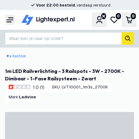
Voor 22:00 besteld
, vandaag verstuurd
0
0
Account
Mijn verlangl
Win
Menu
Waar ben je naar op zoek?
zoek
Kantoor
1m LED Railverlichting - 3 Railspots - 3W - 2700K -
Dimbaar - 1-Fase Railsysteem - Zwart
1.0 (1)
SKU
:
LVT10001_1m3s_2700K
1 score sterren
Merk
:
Ledvion