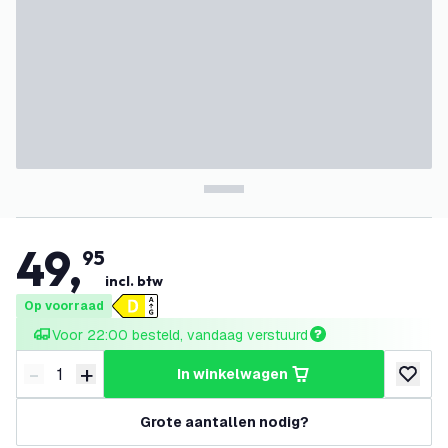
49
,
95
incl. btw
Op voorraad
Voor 22:00 besteld, vandaag verstuurd
-
+
in winkelwagen
Verminder hoeveelheid
Verhoog hoeveelheid
toevoeg
Grote aantallen nodig?