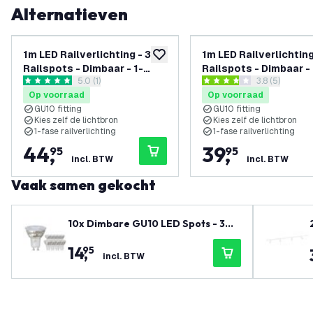
Alternatieven
1m LED Railverlichting - 3
1m LED Railverlichting
toevoegen aan verlanglijst
Railspots - Dimbaar - 1-
Railspots - Dimbaar - 
reviews drawer openen
5.0 (1)
reviews draw
3.8 (5)
Fase Railsysteem - Wit
Fase Railsysteem - Z
5 score sterren
3.8 score sterren
Op voorraad
Op voorraad
GU10 fitting
GU10 fitting
Kies zelf de lichtbron
Kies zelf de lichtbron
1-fase railverlichting
1-fase railverlichting
44
,
39
,
95
95
incl. BTW
incl. BTW
Vaak samen gekocht
10x Dimbare GU10 LED Spots - 3W
- 2700K - Voordeelverpakking
14
,
95
incl. BTW