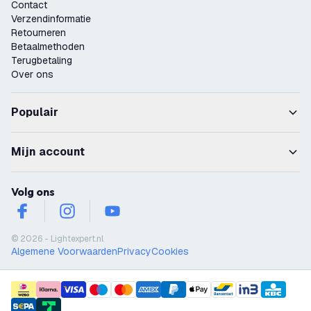
Contact
Verzendinformatie
Retourneren
Betaalmethoden
Terugbetaling
Over ons
Populair
Mijn account
Volg ons
facebook
instagram
youtube
© 2026 - Lightexpert.nl
Algemene Voorwaarden
Privacy
Cookies
payment methods