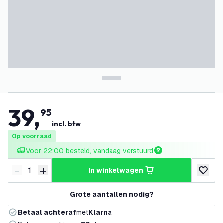
39
,
95
incl. btw
Op voorraad
Voor 22:00 besteld, vandaag verstuurd
-
+
in winkelwagen
Verminder hoeveelheid
Verhoog hoeveelheid
toevoeg
Grote aantallen nodig?
Betaal achteraf
met
Klarna