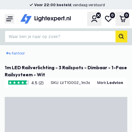
Voor 22:00 besteld
, vandaag verstuurd
0
0
Account
Mijn verlangl
Win
Menu
Waar ben je naar op zoek?
zoek
Kantoor
1m LED Railverlichting - 3 Railspots - Dimbaar - 1-Fase
Railsysteem - Wit
4.5 (2)
SKU
:
LVT10002_1m3s
Merk
:
Ledvion
4.5 score sterren