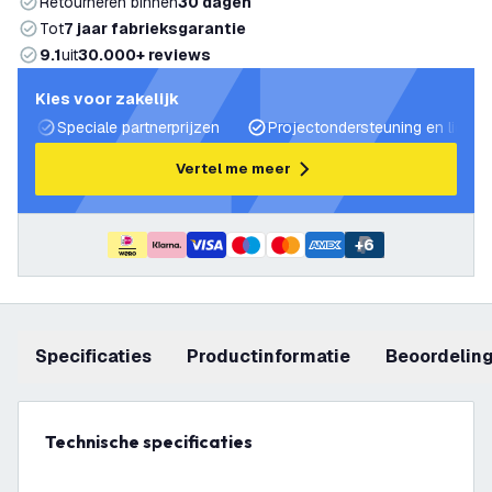
Retourneren binnen
30 dagen
Tot
7 jaar fabrieksgarantie
9.1
uit
30.000+ reviews
Kies voor zakelijk
Speciale partnerprijzen
Projectondersteuning en lichtp
Vertel me meer
+
6
Specificaties
productinformatie
beoordelin
Technische specificaties