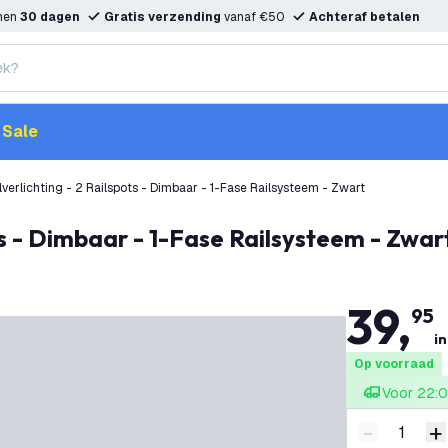
nnen
30 dagen
Gratis verzending
vanaf €50
Achteraf betalen
Sale
lverlichting - 2 Railspots - Dimbaar - 1-Fase Railsysteem - Zwart
ots - Dimbaar - 1-Fase Railsysteem - Zwar
39
,
95
in
Op voorraad
Voor 22:0
-
+
Verminder 
V