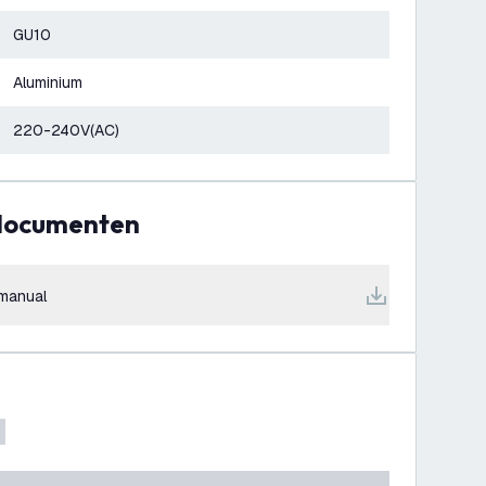
GU10
Aluminium
220-240V(AC)
 documenten
manual