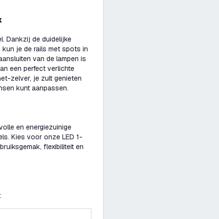
k
. Dankzij de duidelijke
kun je de rails met spots in
ansluiten van de lampen is
n een perfect verlichte
et-zelver, je zult genieten
ensen kunt aanpassen.
lvolle en energiezuinige
els. Kies voor onze LED 1-
ruiksgemak, flexibiliteit en
: