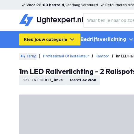
Voor 22:00 besteld
, vandaag verstuurd
Retourneren bi
Bedrijfsverlichting
Kies jouw categorie
Terug
Professional Of Installateur
Kantoor
1m LED Rai
1m LED Railverlichting - 2 Railsp
SKU
:
LVT10003_1m2s
Merk
:
Ledvion