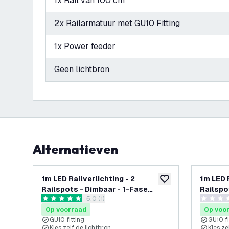
1x Rail van 100 cm
2x Railarmatuur met GU10 Fitting
1x Power feeder
Geen lichtbron
Alternatieven
1m LED Railverlichting - 2
1m LED R
toevoegen aan verlan
Railspots - Dimbaar - 1-Fase
Railspo
reviews drawer openen
5.0 (1)
Railsysteem - Zwart
Railsys
5 score sterren
0 score s
Op voorraad
Op voo
GU10 fitting
GU10 fi
Kies zelf de lichtbron
Kies ze