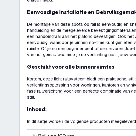
entree maakt.
Eenvoudige Installatie en Gebruiksgema
De montage van deze spots op rail is eenvoudig en snel
handleiding en de meegeleverde bevestigingsmaterialen 
een handomdraai aan het plafond bevestigen. Ook het a
eenvoudig, waardoor je binnen no-time kunt genieten va
ruimte. Of je nu een beginner bent of een ervaren doe-h
van het gemak waarmee je de verlichting naar jouw w
Geschikt voor alle binnenruimtes
Kortom, deze licht railsysteem biedt een praktische, stij
verlichtingsoplossing voor woningen, kantoren en wink
fase railverlichting voor een perfecte combinatie van geb
stijl.
Inhoud:
In dit setje worden de volgende producten meegeleverd