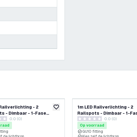
ailverlichting - 2
1m LED Railverlichting - 2
glijst
toevoegen aan verlanglijst
ts - Dimbaar - 1-Fase
Railspots - Dimbaar - 1-Fa
0.0 (0)
0.0 (0)
teem - Wit
Railsysteem - Wit
terren
0 score sterren
rraad
Op voorraad
tting
GU10 fitting
lf de lichtbron
Kies zelf de lichtbron