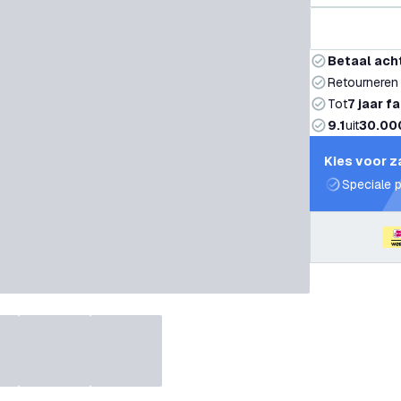
Betaal ach
Retourneren
Tot
7 jaar f
9.1
uit
30.00
Kies voor z
Speciale p