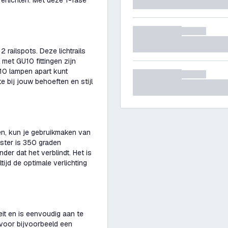
verlichten. Met deze 1-fase
2 railspots. Deze lichtrails
met GU10 fittingen zijn
10 lampen apart kunt
e bij jouw behoeften en stijl
ren, kun je gebruikmaken van
oster is 350 graden
nder dat het verblindt. Het is
tijd de optimale verlichting
teit en is eenvoudig aan te
l voor bijvoorbeeld een