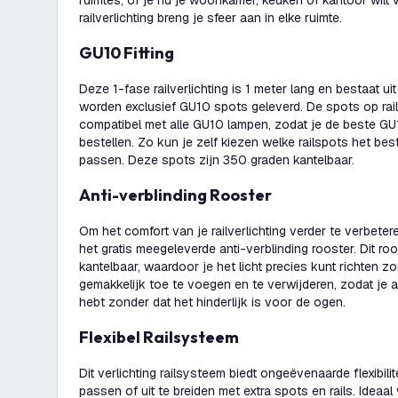
ruimtes, of je nu je woonkamer, keuken of kantoor wilt 
railverlichting breng je sfeer aan in elke ruimte.
GU10 Fitting
Deze 1-fase railverlichting is 1 meter lang en bestaat uit 
worden exclusief GU10 spots geleverd. De spots op rail 
compatibel met alle GU10 lampen, zodat je de beste GU
bestellen. Zo kun je zelf kiezen welke railspots het best
passen. Deze spots zijn 350 graden kantelbaar.
Anti-verblinding Rooster
Om het comfort van je railverlichting verder te verbete
het gratis meegeleverde anti-verblinding rooster. Dit ro
kantelbaar, waardoor je het licht precies kunt richten zo
gemakkelijk toe te voegen en te verwijderen, zodat je al
hebt zonder dat het hinderlijk is voor de ogen.
Flexibel Railsysteem
Dit verlichting railsysteem biedt ongeëvenaarde flexibili
passen of uit te breiden met extra spots en rails. Ideaa