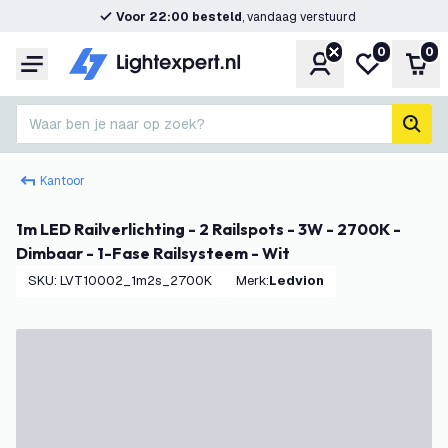
Voor 22:00 besteld
, vandaag verstuurd
0
0
Account
Mijn verlangl
Win
Menu
Waar ben je naar op zoek?
zoek
Kantoor
1m LED Railverlichting - 2 Railspots - 3W - 2700K -
Dimbaar - 1-Fase Railsysteem - Wit
SKU
:
LVT10002_1m2s_2700K
Merk
:
Ledvion