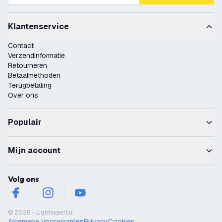
Klantenservice
Contact
Verzendinformatie
Retourneren
Betaalmethoden
Terugbetaling
Over ons
Populair
Mijn account
Volg ons
facebook
instagram
youtube
© 2026 - Lightexpert.nl
Algemene Voorwaarden
Privacy
Cookies