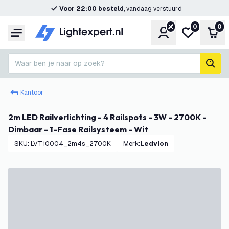
Voor 22:00 besteld
, vandaag verstuurd
0
0
Account
Mijn verlangl
Win
Menu
Waar ben je naar op zoek?
zoek
Kantoor
2m LED Railverlichting - 4 Railspots - 3W - 2700K -
Dimbaar - 1-Fase Railsysteem - Wit
SKU
:
LVT10004_2m4s_2700K
Merk
:
Ledvion