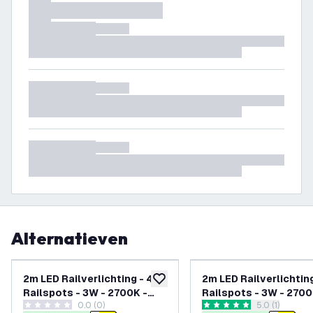
Alternatieven
2m LED Railverlichting - 4
2m LED Railverlichting
toevoegen aan verlanglijst
Railspots - 3W - 2700K -
Railspots - 3W - 2700
0.0 (0)
reviews draw
5.0 (1)
Dimbaar - 1-Fase
Dimbaar - 1-Fase
0 score sterren
5 score sterren