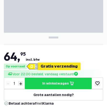
64
,
95
incl. btw
Gratis verzending
Op voorraad
Voor 22:00 besteld, vandaag verstuurd
-
+
in winkelwagen
Verminder hoeveelheid
Verhoog hoeveelheid
toevoeg
Grote aantallen nodig?
Betaal achteraf
met
Klarna