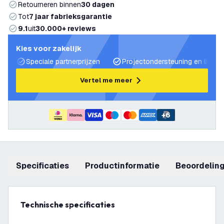
Retourneren binnen
30 dagen
Tot
7 jaar fabrieksgarantie
9.1
uit
30.000+ reviews
Kies voor zakelijk
Speciale partnerprijzen
Projectondersteuning en lichtp
Vertel me meer
+
6
Specificaties
productinformatie
beoordelin
Technische specificaties