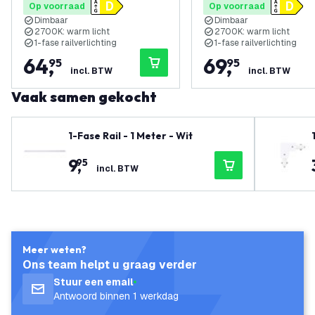
Op voorraad
Op voorraad
Railsysteem - Wit
Railsysteem - Zwart
Dimbaar
Dimbaar
2700K: warm licht
2700K: warm licht
1-fase railverlichting
1-fase railverlichting
64
,
69
,
95
95
incl. BTW
incl. BTW
Vaak samen gekocht
1-Fase Rail - 1 Meter - Wit
9
,
95
incl. BTW
Meer weten?
Ons team helpt u graag verder
Stuur een email
Antwoord binnen 1 werkdag