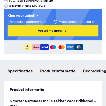
Tot
7 jaar fabrieksgarantie
9.1
uit
30.000+ reviews
Kies voor zakelijk
Speciale partnerprijzen
Projectondersteuning en lichtp
Vertel me meer
+
6
Specificaties
productinformatie
beoordelin
productinformatie
3 Meter Netsnoer Incl. Stekker voor Prikkabel -