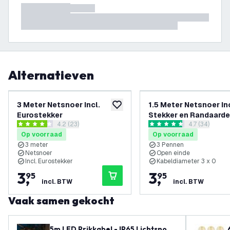
Alternatieven
3 Meter Netsnoer Incl.
1.5 Meter Netsnoer Inc
toevoegen aan verlanglijst
Eurostekker
Stekker en Randaarde
reviews drawer openen
4.2 (23)
reviews draw
4.7 (34)
4.2 score sterren
4.7 score sterren
Op voorraad
Op voorraad
3 meter
3 Pennen
Netsnoer
Open einde
Incl. Eurostekker
Kabeldiameter 3 x 0
3
,
3
,
95
95
incl. BTW
incl. BTW
Vaak samen gekocht
5m LED Prikkabel - IP65 Lichtsnoer