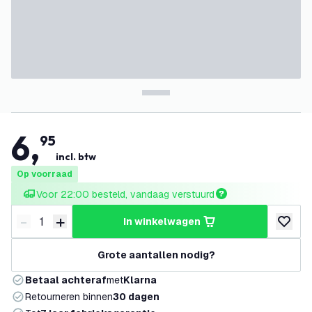
6
,
95
incl. btw
Op voorraad
Voor 22:00 besteld, vandaag verstuurd
-
+
in winkelwagen
Verminder hoeveelheid
Verhoog hoeveelheid
toevoeg
Grote aantallen nodig?
Betaal achteraf
met
Klarna
Retourneren binnen
30 dagen