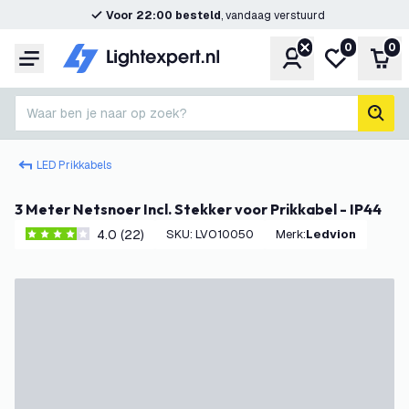
Voor 22:00 besteld
, vandaag verstuurd
0
0
Account
Mijn verlangl
Win
Menu
Waar ben je naar op zoek?
zoek
LED Prikkabels
3 Meter Netsnoer Incl. Stekker voor Prikkabel - IP44
4.0 (22)
SKU
:
LVO10050
Merk
:
Ledvion
4 score sterren