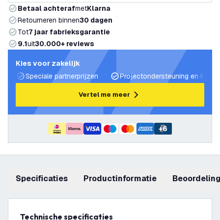
Betaal achteraf
met
Klarna
Retourneren binnen
30 dagen
Tot
7 jaar fabrieksgarantie
9.1
uit
30.000+ reviews
Kies voor zakelijk
Speciale partnerprijzen
Projectondersteuning en lichtp
Vertel me meer
+
6
Specificaties
productinformatie
beoordelin
Technische specificaties