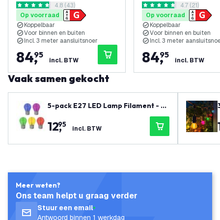
reviews drawer openen
4.8 (43)
reviews draw
4.7 (21)
Koppelbaar - Incl. 20 LED
Koppelbaar - Incl. 20 
4.8 score sterren
4.7 score sterren
Op voorraad
Op voorraad
Lampen
Lampen
Koppelbaar
Koppelbaar
Voor binnen en buiten
Voor binnen en buiten
Incl. 3 meter aansluitsnoer
Incl. 3 meter aansluitsno
84
,
84
,
95
95
incl. BTW
incl. BTW
Vaak samen gekocht
5-pack E27 LED Lamp Filament - 1
W - 50 Lumen - Gekleurd
12
,
95
incl. BTW
Meer weten?
Ons team helpt u graag verder
Stuur een email
Antwoord binnen 1 werkdag