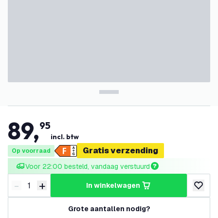
89
,
95
incl. btw
Gratis verzending
Op voorraad
Voor 22:00 besteld, vandaag verstuurd
-
+
in winkelwagen
Verminder hoeveelheid
Verhoog hoeveelheid
toevoeg
Grote aantallen nodig?