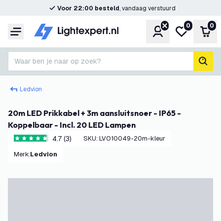
Voor 22:00 besteld
, vandaag verstuurd
0
0
Account
Mijn verlangl
Win
Menu
Waar ben je naar op zoek?
zoek
Ledvion
20m LED Prikkabel + 3m aansluitsnoer - IP65 -
Koppelbaar - Incl. 20 LED Lampen
4.7 (3)
SKU
:
LVO10049-20m-kleur
4.7 score sterren
Merk
:
Ledvion