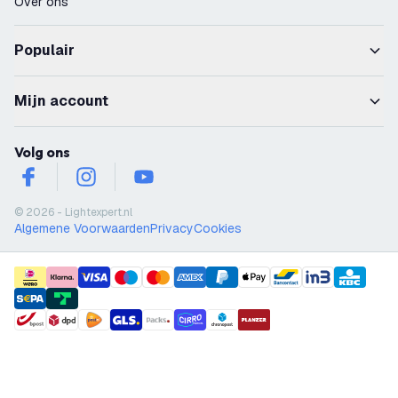
Over ons
Populair
Mijn account
Volg ons
facebook
instagram
youtube
© 2026 - Lightexpert.nl
Algemene Voorwaarden
Privacy
Cookies
payment methods
shipment methods