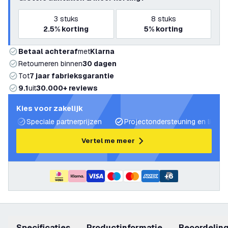
3
stuks
8
stuks
2.5%
korting
5%
korting
Betaal achteraf
met
Klarna
Retourneren binnen
30 dagen
Tot
7 jaar fabrieksgarantie
9.1
uit
30.000+ reviews
Kies voor zakelijk
Speciale partnerprijzen
Projectondersteuning en lichtp
Vertel me meer
+
6
Specificaties
productinformatie
beoordelin