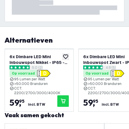
Alternatieven
6x Dimbare LED Mini
6x Dimbare LED Mini
toevoegen aan verlanglijst
Inbouwspot Nikkel - IP65 -
Inbouwspot Zwart - IP
reviews drawer openen
5.0 (2)
reviews draw
4.8 (5)
4W - CCT - 5 Jaar Garantie -
4W - CCT - 5 Jaar Gar
5 score sterren
4.8 score sterren
Op voorraad
Op voorraad
Geschikt voor de Badkamer
Geschikt voor de Ba
95 Lumen per Watt
95 Lumen per Watt
>50.000 Branduren
>50.000 Branduren
CCT:
CCT:
2200/2700/3000/4000K
2200/2700/3000/40
59
,
59
,
95
95
incl. BTW
incl. BTW
Vaak samen gekocht