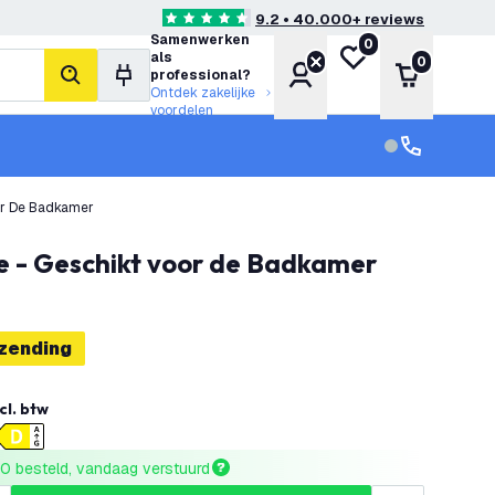
9.2 • 40.000+ reviews
4.6 score sterren
Samenwerken
0
Mijn verlanglijst
als
0
Account
Winkelwa
professional?
zoeken
Ontdek zakelijke
voordelen
klantenservic
Klantenservi
oor De Badkamer
ie - Geschikt voor de Badkamer
rzending
cl. btw
0 besteld, vandaag verstuurd