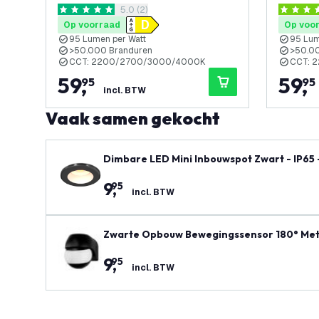
reviews drawer openen
5.0 (2)
Garantie - Geschikt voor de
Garanti
5 score sterren
4.3 score
Badkamer
Badkam
Op voorraad
Op voo
95 Lumen per Watt
95 Lum
>50.000 Branduren
>50.0
CCT: 2200/2700/3000/4000K
CCT: 
59
,
59
,
95
95
incl. BTW
Vaak samen gekocht
Dimbare LED Mini Inbouwspot Zwart - IP65 
9
,
95
incl. BTW
Zwarte Opbouw Bewegingssensor 180° Met
9
,
95
incl. BTW