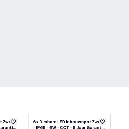
-
17
%
t Zwart
6x Dimbare LED Inbouwspot Zwart
6x
toevoegen aan verlanglijst
toevoegen aan v
Garantie
- IP65 - 6W - CCT - 5 Jaar Garantie
- I