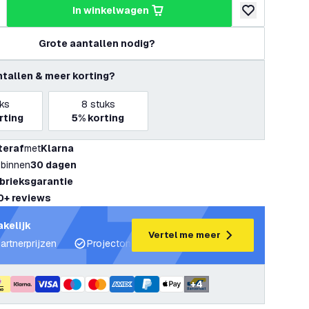
in winkelwagen
hoeveelheid
erhoog hoeveelheid
toevoegen aan v
Grote aantallen nodig?
ntallen & meer korting?
ks
8
stuks
rting
5%
korting
teraf
met
Klarna
 binnen
30 dagen
abrieksgarantie
0+ reviews
akelijk
Vertel me meer
artnerprijzen
Projectondersteuning en lichtplannen
Desku
+
4