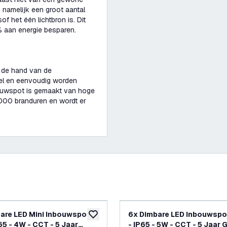
 namelijk een groot aantal
sof het één lichtbron is. Dit
% aan energie besparen.
 de hand van de
el en eenvoudig worden
bouwspot is gemaakt van hoge
.000 branduren en wordt er
are LED Mini Inbouwspot
6x Dimbare LED Inbouwspo
glijst
toevoegen aan verlanglijst
65 - 4W - CCT - 5 Jaar
- IP65 - 5W - CCT - 5 Jaar 