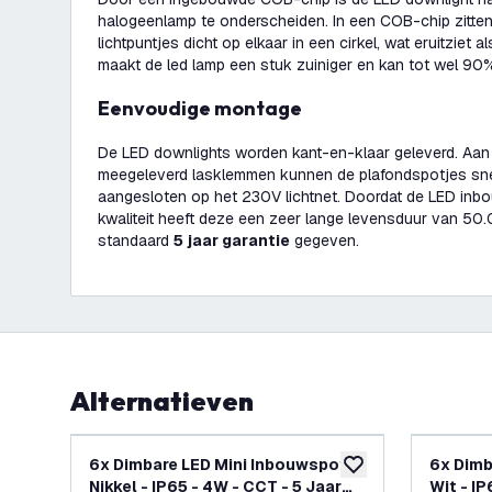
halogeenlamp te onderscheiden. In een COB-chip zitten
lichtpuntjes dicht op elkaar in een cirkel, wat eruitziet al
maakt de led lamp een stuk zuiniger en kan tot wel 90
Eenvoudige montage
De LED downlights worden kant-en-klaar geleverd. Aan
meegeleverd lasklemmen kunnen de plafondspotjes sn
aangesloten op het 230V lichtnet. Doordat de LED in
kwaliteit heeft deze een zeer lange levensduur van 50
standaard
5 jaar garantie
gegeven.
Alternatieven
6x Dimbare LED Mini Inbouwspot
6x Dimb
toevoegen aan verlan
Nikkel - IP65 - 4W - CCT - 5 Jaar
Wit - IP