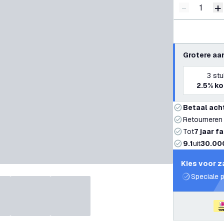
-
+
Verminder 
V
Grotere aa
3
stu
2.5%
ko
Betaal ach
Retourneren
Tot
7 jaar f
9.1
uit
30.00
Kies voor z
Speciale p