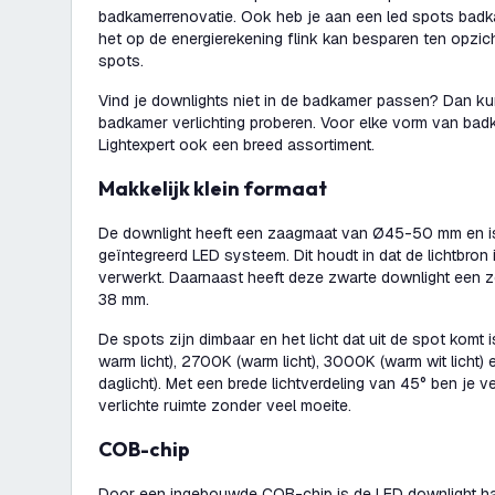
badkamerrenovatie. Ook heb je aan een led spots badk
het op de energierekening flink kan besparen ten opzi
spots.
Vind je downlights niet in de badkamer passen? Dan 
badkamer verlichting proberen. Voor elke vorm van ba
Lightexpert ook een breed assortiment.
Makkelijk klein formaat
De downlight heeft een zaagmaat van Ø45-50 mm en i
geïntegreerd LED systeem. Dit houdt in dat de lichtbron
verwerkt. Daarnaast heeft deze zwarte downlight een 
38 mm.
De spots zijn dimbaar en het licht dat uit de spot komt 
warm licht), 2700K (warm licht), 3000K (warm wit licht)
daglicht). Met een brede lichtverdeling van 45° ben je 
verlichte ruimte zonder veel moeite.
COB-chip
Door een ingebouwde COB-chip is de LED downlight h