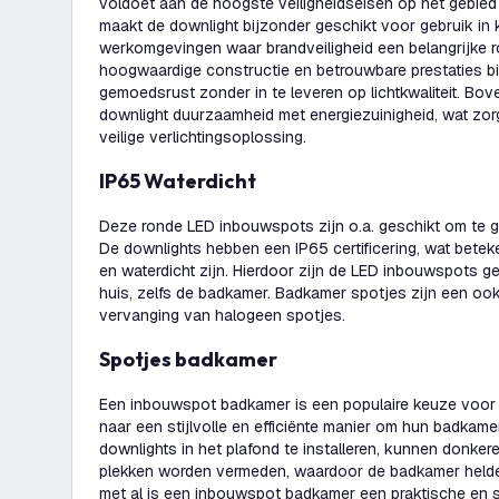
voldoet aan de hoogste veiligheidseisen op het gebied
maakt de downlight bijzonder geschikt voor gebruik in
werkomgevingen waar brandveiligheid een belangrijke ro
hoogwaardige constructie en betrouwbare prestaties b
gemoedsrust zonder in te leveren op lichtkwaliteit. Bo
downlight duurzaamheid met energiezuinigheid, wat zorg
veilige verlichtingsoplossing.
IP65 Waterdicht
Deze ronde LED inbouwspots zijn o.a. geschikt om te ge
De downlights hebben een IP65 certificering, wat betek
en waterdicht zijn. Hierdoor zijn de LED inbouwspots ge
huis, zelfs de badkamer. Badkamer spotjes zijn een oo
vervanging van halogeen spotjes.
Spotjes badkamer
Een inbouwspot badkamer is een populaire keuze voor
naar een stijlvolle en efficiënte manier om hun badkamer
downlights in het plafond te installeren, kunnen donke
plekken worden vermeden, waardoor de badkamer helderd
met al is een inbouwspot badkamer een praktische en st