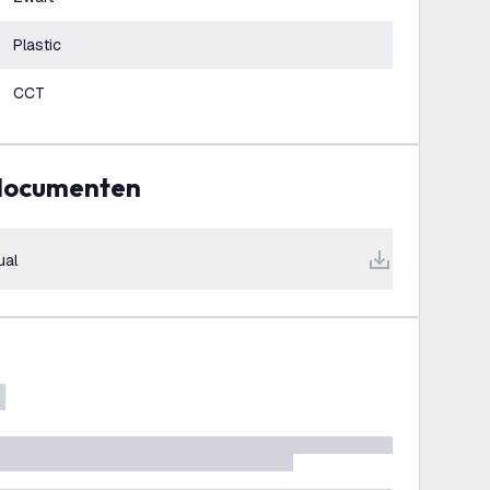
Plastic
CCT
 documenten
ual