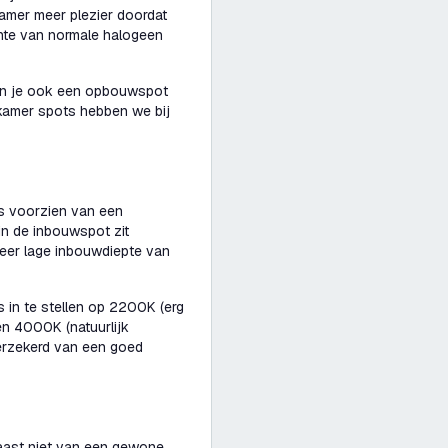
amer meer plezier doordat
chte van normale halogeen
kun je ook een opbouwspot
dkamer spots hebben we bij
s voorzien van een
 in de inbouwspot zit
zeer lage inbouwdiepte van
is in te stellen op 2200K (erg
 en 4000K (natuurlijk
verzekerd van een goed
aast niet van een gewone