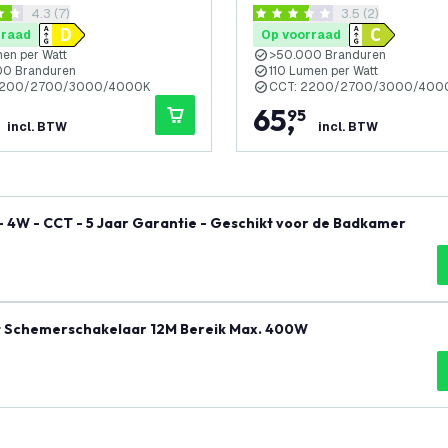
reviews drawer openen
4.3 (7)
reviews drawer o
3.5 (2)
e - Geschikt voor de
- Geschikt voor de Badka
 sterren
3.5 score sterren
er
rraad
Op voorraad
en per Watt
>50.000 Branduren
00 Branduren
110 Lumen per Watt
2200/2700/3000/4000K
CCT: 2200/2700/3000/400
65
,
95
incl. BTW
incl. BTW
- 4W - CCT - 5 Jaar Garantie - Geschikt voor de Badkamer
 Schemerschakelaar 12M Bereik Max. 400W