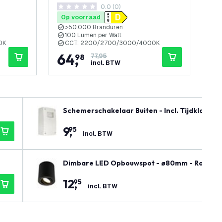
penen
0.0 (0)
mer
- Geschikt voor de Badkamer
- 
0 score sterren
4.6 
Op voorraad
Op
>50.000 Branduren
>
100 Lumen per Watt
1
0K
CCT: 2200/2700/3000/4000K
64
,
6
98
77,95
incl. BTW
Schemerschakelaar Buiten - Incl. Tijdklok 
9
,
95
incl. BTW
Dimbare LED Opbouwspot - ø80mm - Rond - Z
12
,
95
incl. BTW