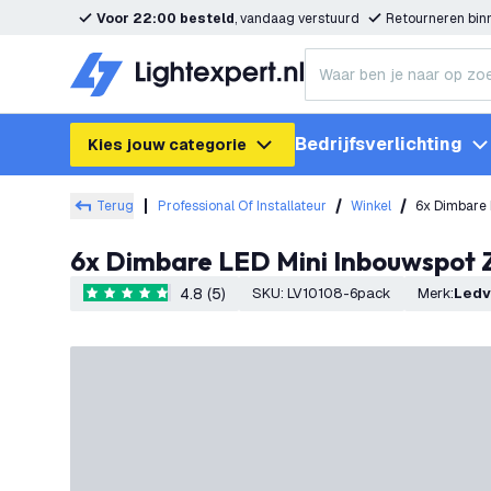
Voor 22:00 besteld
, vandaag verstuurd
Retourneren bi
Bedrijfsverlichting
Kies jouw categorie
Terug
Professional Of Installateur
Winkel
6x Dimbare 
6x Dimbare LED Mini Inbouwspot 
4.8 (5)
SKU
:
LV10108-6pack
Merk
:
Led
4.8 score sterren